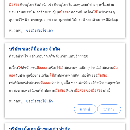
มือ
สอง
พิษณุโลก สินค้านำเข้า พิษณุโลก โมเดลหุ่นยนต์ต่าง ๆ เครื่องถ้วย
ชาม จานเซรามิค รถจักรยานญี่ปุ่น
มือ
สอง
สภาพดี เครื่อง
ใช้
ไฟฟ้าต่าง ๆ
อุปกรณ์ไฟฟ้า กรอบรูป ภาพวาด ถุงกอล์ฟ ไม้กลอฟ์ รองเท้าสภาพดี&nbsp
หมวดหมู่
:
ของมือสองใช้แล้ว
บริษัท ของดีมือสอง จำกัด
ตำบลบ้านใหม่ อำเภอปากเกร็ด จังหวัดนนทบุรี 11120
เครื่อง
ใช้
สำนักงาน
มือ
สอง
เครื่อง
ใช้
สำนักงานทุกชนิด อุปกรณ์สำนักงาน
มือ
สอง
รับประมูลซื้อขายเครื่อง
ใช้
สำนักงานทุกชนิด เฟอร์นิเจอร์
มือ
สอง
เฟอร์นิเจอร์สำนักงาน
มือ
สอง
รับประมูลซื้อ-ขายเฟอร์นิเจอร์สำนักงานทุกชนิด
แหล่งขายเฟอร์นิเจอร์สำนักงาน
มือ
สอง
สินค้า
มือ
สอง
ของ
มือ
สอง
เก้าอี้
สำนักงาน
มือ
สอง
โต๊ะทำงาน
มือ
สอง
หมวดหมู่
:
ของมือสองใช้แล้ว
บริษัท เม้งเฮง ค้าของเก่า จำกัด