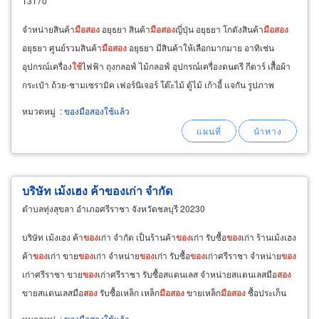
13170
จำหน่ายสินค้า
มือ
สอง
อยุธยา สินค้า
มือ
สอง
ญี่ปุ่น อยุธยา โกดังสินค้า
มือ
สอง
อยุธยา ศูนย์รวมสินค้า
มือ
สอง
อยุธยา มีสินค้าให้เลือกมากมาย อาทิเช่น
อุปกรณ์เครื่อง
ใช้
ไฟฟ้า ถุงกลอฟ์ ไม้กลอฟ์ อุปกรณ์เครื่องดนตรี กีตาร์ เสื้อผ้า
กระเป๋า ถ้วย-ชามเซรามิค เฟอร์นิเจอร์ โต๊ะไม้ ตู้ไม้ เก้าอี้ แจกัน รูปภาพ
ตุ๊กตา เมเดลหุ่น
หมวดหมู่
:
ของมือสองใช้แล้ว
บริษัท เม้งเฮง ค้าของเก่า จำกัด
ตำบลทุ่งสุขลา อำเภอศรีราชา จังหวัดชลบุรี 20230
บริษัท เม้งเฮง ค้า
ของ
เก่า จำกัด เป็นร้านค้า
ของ
เก่า รับซื้อ
ของ
เก่า ร้านเม้งเฮง
ค้า
ของ
เก่า ขาย
ของ
เก่า จำหน่าย
ของ
เก่า รับซื้อ
ของ
เก่าศรีราชา จำหน่าย
ของ
เก่าศรีราชา ขาย
ของ
เก่าศรีราชา รับซื้อสแตนเลส จำหน่ายสแตนเลสมือ
สอง
ขายสแตนเลสมือ
สอง
รับซื้อเหล็ก เหล็ก
มือ
สอง
ขายเหล็ก
มือ
สอง
ซื้อประเก็น
จำหน่ายประเก็นมือ
สอง
หมวดหมู่
:
ของมือสองใช้แล้ว