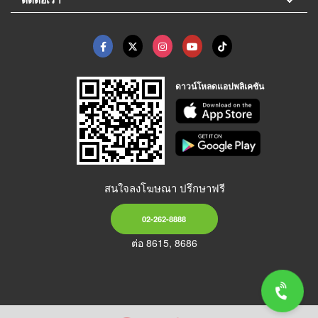
ดาวน์โหลดแอปพลิเคชัน
สนใจลงโฆษณา ปรึกษาฟรี
02-262-8888
ต่อ 8615, 8686