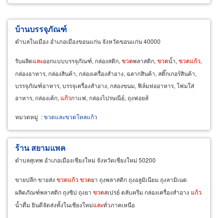
บ้านบรรจุภัณฑ์
ตำบลในเมือง อำเภอเมืองขอนแก่น จังหวัดขอนแก่น 40000
รับผลิต
และ
ออกแบบบรรจุภัณฑ์, กล่องสติก,
ขวด
พลาสติก,
ขวด
น้ำ,
ขวด
แก้ว
,
กล่องอาหาร, กล่องสินค้า, กล่องเครื่องสำอาง, ฉลากสินค้า, สติ๊กเกอร์สินค้า,
บรรจุภัณฑ์อาหาร, บรรจุเครื่องสำอาง, กล่องขนม, ฟิล์มห่ออาหาร, โฟมใส่
อาหาร, กล่องเค้ก,
แก้ว
กาแฟ, กล่องไปรษณีย์, ถุงฟอยส์
หมวดหมู่
:
ขวดและขวดโหลแก้ว
ร้าน สยามแพค
ตำบลสุเทพ อำเภอเมืองเชียงใหม่ จังหวัดเชียงใหม่ 50200
ขายปลีก ขายส่ง
ขวด
แก้ว
ขวด
ยา ถุงพลาสติก ถุงอลูมิเนียม ถุงลามิเนต
ผลิตภัณฑ์พลาสติก ถุงซิป ถุงยา
ขวด
สเปรย์ ตลับครีม กล่องเครื่องสำอาง
แก้ว
น้ำดื่ม ยินดีจัดส่งทั้งในเชียงใหม่
และ
ทั่วภาคเหนือ