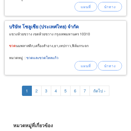
บริษัท โซลูเชีย (ประเทศไทย) จำกัด
แขวงห้วยขวาง เขตห้วยขวาง กรุงเทพมหานคร 10310
ขวด
นมพลาสติก,เครื่องสำอาง,ยา,เทปกาว,ฟิล์มกระจก
หมวดหมู่
:
ขวดและขวดโหลแก้ว
Pagination
Current
1
Page
2
Page
3
Page
4
Page
5
Page
6
Page
7
Next
ถัดไป ›
page
page
หมวดหมู่ที่เกี่ยวข้อง