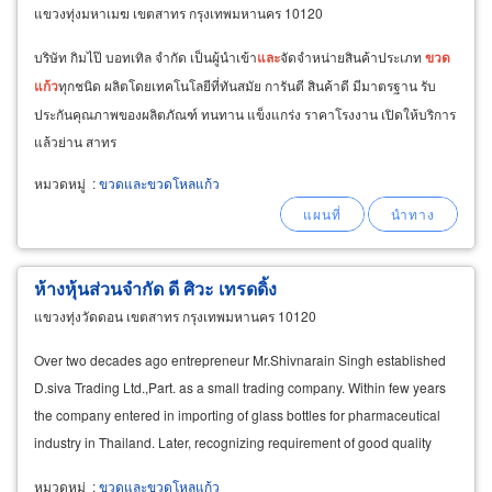
แขวงทุ่งมหาเมฆ เขตสาทร กรุงเทพมหานคร 10120
บริษัท กิมไป๊ บอทเทิล จำกัด เป็นผู้นำเข้า
และ
จัดจำหน่ายสินค้าประเภท
ขวด
แก้ว
ทุกชนิด ผลิตโดยเทคโนโลยีที่ทันสมัย การันตี สินค้าดี มีมาตรฐาน รับ
ประกันคุณภาพของผลิตภัณฑ์ ทนทาน แข็งแกร่ง ราคาโรงงาน เปิดให้บริการ
แล้วย่าน สาทร
หมวดหมู่
:
ขวดและขวดโหลแก้ว
ห้างหุ้นส่วนจำกัด ดี ศิวะ เทรดดิ้ง
แขวงทุ่งวัดดอน เขตสาทร กรุงเทพมหานคร 10120
Over two decades ago entrepreneur Mr.Shivnarain Singh established
D.siva Trading Ltd.,Part. as a small trading company. Within few years
the company entered in importing of glass bottles for pharmaceutical
industry in Thailand. Later, recognizing requirement of good quality
glass containers for Cosmetic
หมวดหมู่
:
ขวดและขวดโหลแก้ว