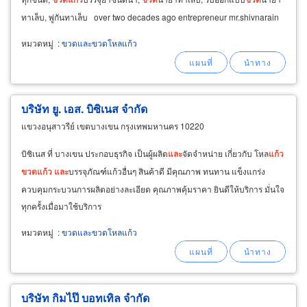
ทาเล็บ, พู่กันทาเล็บ over two decades ago entrepreneur mr.shivnarain
singh establishedd.siva
หมวดหมู่
:
ขวดและขวดโหลแก้ว
บริษัท ยู. เอส. บิซิเนส จำกัด
แขวงอนุสาวรีย์ เขตบางเขน กรุงเทพมหานคร 10220
บิซิเนส ที่ บางเขน ประกอบธุรกิจ เป็นผู้ผลิต
และ
จัดจำหน่าย เกี่ยวกับ โหล
แก้ว
ขวด
แก้ว
และ
บรรจุภัณฑ์แก้วอื่นๆ สินค้าดี มีคุณภาพ ทนทาน แข็งแกร่ง
ควบคุมกระบวนการผลิตอย่างละเอียด คุณภาพคุ้มราคา ยินดีให้บริการ มั่นใจ
ทุกครั้งเมื่อมาใช้บริการ
หมวดหมู่
:
ขวดและขวดโหลแก้ว
บริษัท กิมไป๊ บอทเทิล จำกัด