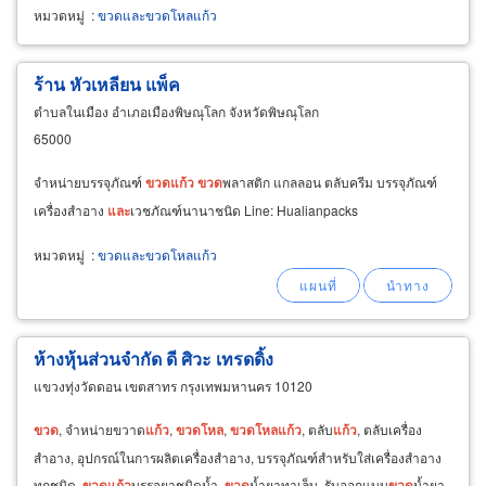
หมวดหมู่
:
ขวดและขวดโหลแก้ว
ร้าน หัวเหลียน แพ็ค
ตำบลในเมือง อำเภอเมืองพิษณุโลก จังหวัดพิษณุโลก
65000
จำหน่ายบรรจุภัณฑ์
ขวด
แก้ว
ขวด
พลาสติก แกลลอน ตลับครีม บรรจุภัณฑ์
เครื่องสำอาง
และ
เวชภัณฑ์นานาชนิด Line: Hualianpacks
หมวดหมู่
:
ขวดและขวดโหลแก้ว
ห้างหุ้นส่วนจำกัด ดี ศิวะ เทรดดิ้ง
แขวงทุ่งวัดดอน เขตสาทร กรุงเทพมหานคร 10120
ขวด
, จำหน่ายขวาด
แก้ว
,
ขวดโหล
,
ขวดโหล
แก้ว
, ตลับ
แก้ว
, ตลับเครื่อง
สำอาง, อุปกรณ์ในการผลิตเครื่องสำอาง, บรรจุภัณฑ์สำหรับใส่เครื่องสำอาง
ทุกชนิด,
ขวด
แก้ว
บรรจุยาชนิดน้ำ,
ขวด
น้ำยาทาเล็บ, รับออกแบบ
ขวด
น้ำยา