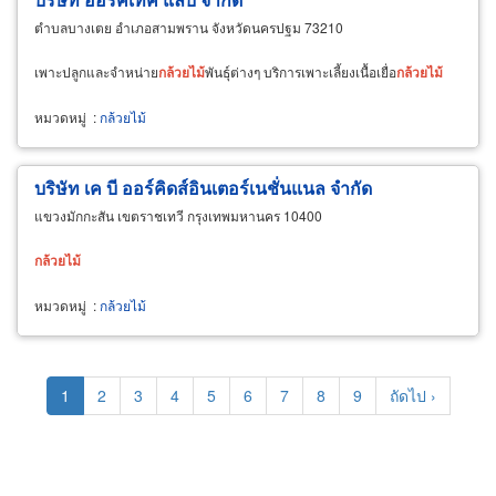
ตำบลบางเตย อำเภอสามพราน จังหวัดนครปฐม 73210
เพาะปลูกและจำหน่าย
กล้วยไม้
พันธุ์ต่างๆ บริการเพาะเลี้ยงเนื้อเยื่อ
กล้วยไม้
หมวดหมู่
:
กล้วยไม้
บริษัท เค บี ออร์คิดส์อินเตอร์เนชั่นแนล จำกัด
แขวงมักกะสัน เขตราชเทวี กรุงเทพมหานคร 10400
กล้วยไม้
หมวดหมู่
:
กล้วยไม้
Pagination
Current
1
Page
2
Page
3
Page
4
Page
5
Page
6
Page
7
Page
8
Page
9
Next
ถัดไป ›
page
page