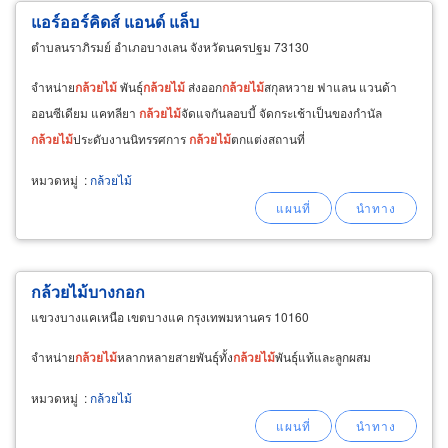
แอร์ออร์คิดส์ แอนด์ แล็บ
ตำบลนราภิรมย์ อำเภอบางเลน จังหวัดนครปฐม 73130
จำหน่าย
กล้วยไม้
พันธุ์
กล้วยไม้
ส่งออก
กล้วยไม้
สกุลหวาย ฟาแลน แวนด้า
ออนซีเดียม แคทลียา
กล้วยไม้
จัดแจกันลอบบี้ จัดกระเช้าเป็นของกำนัล
กล้วยไม้
ประดับงานนิทรรศการ
กล้วยไม้
ตกแต่งสถานที่
หมวดหมู่
:
กล้วยไม้
กล้วยไม้บางกอก
แขวงบางแคเหนือ เขตบางแค กรุงเทพมหานคร 10160
จำหน่าย
กล้วยไม้
หลากหลายสายพันธุ์ทั้ง
กล้วยไม้
พันธุ์แท้และลูกผสม
หมวดหมู่
:
กล้วยไม้