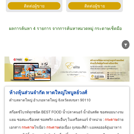
ติดต่อผู้ขาย
ติดต่อผู้ขาย
ผลการค้นหา 4 รายการ จากการค้นหาหมวดหมู่ กระดาษเช็ดมือ
ขายส่ง
ขายปลีก
ผู้ผลิต
ตัวแทนจัดจำหน่าย
ผู้ส่งออก/นำเข้า
ธุรกิจบริการ
ห้างหุ้นส่วนจำกัด หาดใหญ่ไพบูลย์วงศ์
ตำบลหาดใหญ่ อำเภอหาดใหญ่ จังหวัดสงขลา 90110
สก๊อตซ์ไบรท์ทุกชนิด BEST FOOD น้ำปลาคนอร์ น้ำมันสลัด ซอสหอยนางรม
แยม ซอสมะเขือเทศ ซอสพริก และอื่นๆ ในเครือคนอร์ จำหน่าย :
กระดาษ
ถ่าย
เอกสาร
กระดาษ
โรเนียว
กระดาษ
ต่อเนื่อง ถุงขยะสีดำ แอลลอฮอล์อุ่นอาหาร