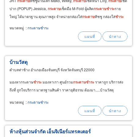
JRT
กระดาษ
ทิชชูม้วนเล็ก Mako, Wikky,
กระดาษ
เช็ดหน้า Lilly,
กระดาษ
เช็ด
ปาก (POPUP) Jessica,
กระดาษ
เช็ดมือ M-Fold ผู้ผลิต
กระดาษ
ชำระ
ราย
ใหญ่ ได้มาตรฐาน คุณภาพสูง ​ จำหน่ายกล่องใส่
กระดาษ
ทิชชู กล่องใส่
ชำระ
ม้วนใหญ่, กล่องใส่
กระดาษ
เช็ดมือ
หมวดหมู่
:
กระดาษชำระ
บ้านวัสดุ
ตำบลท่าช้าง อำเภอเมืองจันทบุรี จังหวัดจันทบุรี 22000
มองหากระดาษ
ชำระ
มองหาเรา ศูนย์รวม
กระดาษ
ชำระ
ราคาถูก บริการส่ง
ถึงที่ ถูกใจบริการ มาตรฐานสินค้า ราคายุติธรรม ต้องมา.....บ้านวัสดุ
หมวดหมู่
:
กระดาษชำระ
ห้างหุ้นส่วนจำกัด เอ็นจิเนียร์แทรคเตอร์