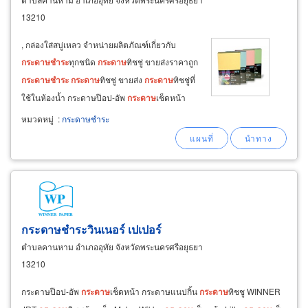
13210
, กล่องใส่สบู่เหลว จำหน่ายผลิตภัณฑ์เกี่ยวกับ
กระดาษ
ชำระ
ทุกชนิด
กระดาษ
ทิชชู่ ขายส่งราคาถูก
กระดาษ
ชำระ
กระดาษ
ทิชชู่ ขายส่ง
กระดาษ
ทิชชู่ที่
ใช้ในห้องน้ำ กระดาษป๊อป-อัพ
กระดาษ
เช็ดหน้า
กระดาษแนปกิ้น
กระดาษ
ทิชชู winner jrt
กระดาษ
หมวดหมู่
:
กระดาษชำระ
ทิชชูม้วนเล็ก mako, wikky,
กระดาษ
เช็ดหน้า lilly,
กระดาษ
เช็ดปาก (pop up)
กระดาษชำระวินเนอร์ เปเปอร์
ตำบลคานหาม อำเภออุทัย จังหวัดพระนครศรีอยุธยา
13210
กระดาษป๊อป-อัพ
กระดาษ
เช็ดหน้า กระดาษแนปกิ้น
กระดาษ
ทิชชู WINNER