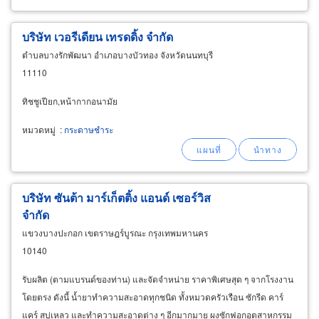
บริษัท เวอรีเดียน เทรดดิ้ง จำกัด
ตำบลบางรักพัฒนา อำเภอบางบัวทอง จังหวัดนนทบุรี
11110
ทิชชูเปียก,หน้ากากอนามัย
หมวดหมู่
:
กระดาษชำระ
บริษัท ซันต้า มาร์เก็ตติ้ง แอนด์ เซอร์วิส
จำกัด
แขวงบางปะกอก เขตราษฎร์บูรณะ กรุงเทพมหานคร
10140
รับผลิต (ตามแบรนด์ของท่าน) และจัดจำหน่าย ราคาพิเศษสุด ๆ จากโรงงาน
โดยตรง ดังนี้ น้ำยาทำความสะอาดทุกชนิด ทั้งหมวดครัวเรือน ซักรีด คาร์
แคร์ สบู่เหลว และทำความสะอาดต่าง ๆ อีกมากมาย ผงซักฟอกอุตสาหกรรม