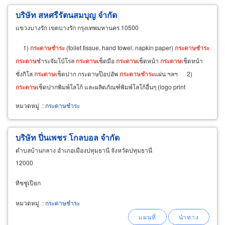
บริษัท สหศรีรัตนสมบุญ จำกัด
แขวงบางรัก เขตบางรัก กรุงเทพมหานคร 10500
1)
กระดาษ
ชำระ
(toilet tissue, hand towel, napkin paper)
กระดาษ
ชำระ
กระดาษ
ชำระจัมโบ้โรล
กระดาษ
เช็ดมือ
กระดาษ
เช็ดหน้า
กระดาษ
เช็ดหน้า
ชั่งกิโล
กระดาษ
เช็ดปาก กระดาษป๊อปอัพ
กระดาษ
ชำระ
แผ่น ฯลฯ 2)
กระดาษ
เช็ดปากพิมพ์โลโก้ และผลิตภัณฑ์พิมพ์โลโก้อื่นๆ (logo print
หมวดหมู่
:
กระดาษชำระ
บริษัท ปิ่นเพชร โกลบอล จำกัด
ตำบลบ้านกลาง อำเภอเมืองปทุมธานี จังหวัดปทุมธานี
12000
ทิชชู่เปียก
หมวดหมู่
:
กระดาษชำระ