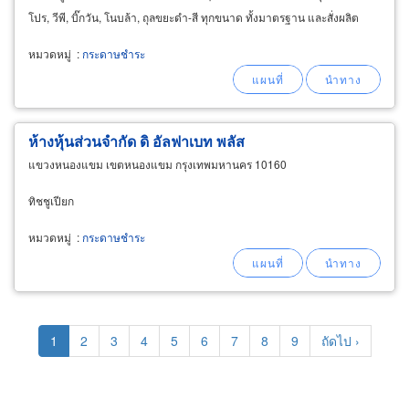
โปร, วีพี, บิ๊กวัน, โนบล้า, ถุลขยะดำ-สี ทุกขนาด ทั้งมาตรฐาน และสั่งผลิต
กระดาษ
ชำระ
ต่างๆ อาทิ
กระดาษ
ชำระ
ชนิดม้วน
หมวดหมู่
:
กระดาษชำระ
ห้างหุ้นส่วนจำกัด ดิ อัลฟาเบท พลัส
แขวงหนองแขม เขตหนองแขม กรุงเทพมหานคร 10160
ทิชชูเปียก
หมวดหมู่
:
กระดาษชำระ
Pagination
Current
1
Page
2
Page
3
Page
4
Page
5
Page
6
Page
7
Page
8
Page
9
Next
ถัดไป ›
page
page