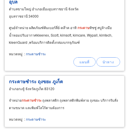
อุบล
ตำบลขามใหญ่ อำเภอเมืองอุบลราชธานี จังหวัด
อุบลราชธานี 34000
ศูนย์จำหน่าย ผลิตภัณฑ์คิมเบอร์ลี่ย์-คล๊าค อาทิ
กระดาษ
ทิชชู่ สบู่ล้างมือ
น้ำหอมปรับอากาศkleenex, Scott, kimsoft, kimcare, Wypall, kimtech,
kleenGuard ,พร้อมบริการติดตั้งกล่องบรรจุภัณฑ์
หมวดหมู่
:
กระดาษชำระ
กระดาษชำระ ถุงขยะ ภูเก็ต
อำเภอกะทู้ จังหวัดภูเก็ต 83120
จำหน่าย
กระดาษ
ชำระ
ถุงพลาสติก ถุงพลาสติกพิมพ์ลาย ถุงขยะ บริการรับสั่ง
ตามขนาด และพิมพ์โลโก้ตามต้องการ
หมวดหมู่
:
กระดาษชำระ