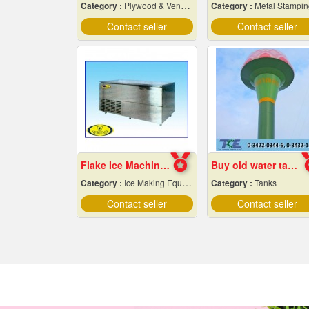
Category :
Plywood & Veneer-Dealers
Category :
Metal Stamping & Cutti
Contact seller
Contact seller
Flake Ice Machine Chiang Mai
Buy old water tanks
Category :
Ice Making Equipment & Machines
Category :
Tanks
Contact seller
Contact seller