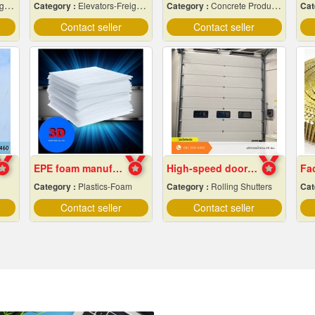
ng
Category :
Elevators-Freight & Passenger
Category :
Concrete Products
Cat
Contact seller
Contact seller
EPE foam manufacturer
High-speed door installation contractor
Category :
Plastics-Foam
Category :
Rolling Shutters
Cat
Contact seller
Contact seller