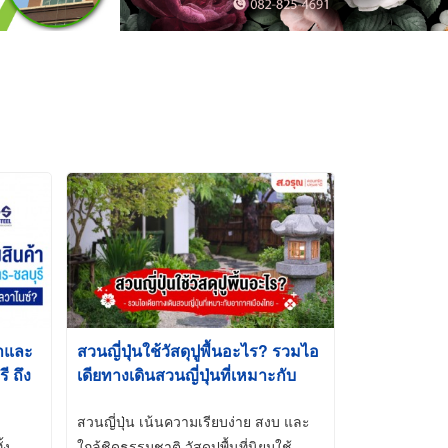
้าและ
สวนญี่ปุ่นใช้วัสดุปูพื้นอะไร? รวมไอ
 ถึง
เดียทางเดินสวนญี่ปุ่นที่เหมาะกับ
t-Dip
อากาศเมืองไทย
สวนญี่ปุ่น เน้นความเรียบง่าย สงบ และ
้ง
ใกล้ชิดธรรมชาติ วัสดุปูพื้นที่นิยมใช้