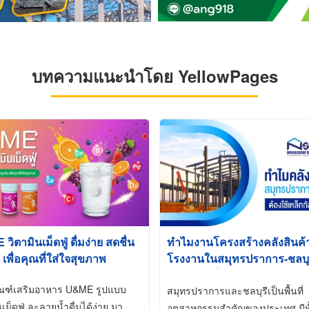
บทความแนะนำโดย YellowPages
ิตามินเม็ดฟู่ ดื่มง่าย สดชื่น
ทำไมงานโครงสร้างคลังสินค
 เพื่อคุณที่ใส่ใจสุขภาพ
โรงงานในสมุทรปราการ-ชลบุรี
นิยมใช้เหล็กชุบกัลวาไนซ์ (Ho
ัณฑ์เสริมอาหาร U&ME รูปแบบ
Galvanized)
สมุทรปราการและชลบุรีเป็นพื้นที่
นเม็ดฟู่ ละลายน้ำดื่มได้ง่าย มา
อุตสาหกรรมสำคัญของประเทศ มีทั