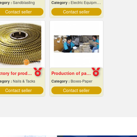
egory :
Sandblasting
Category :
Electric Equipment & Supplies-Wholesale & Manufacturers
Contact seller
Contact seller
Factory for producing nails, rolling pin, staples,
Production of paper boxes
egory :
Nails & Tacks
Category :
Boxes-Paper
Contact seller
Contact seller