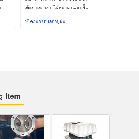
าย
ได้แก่ บล็อกลายไม้หมอน แผ่นปูพื้น
คอนกรีต
คอนกรีตบล็อกปูพื้น
g Item