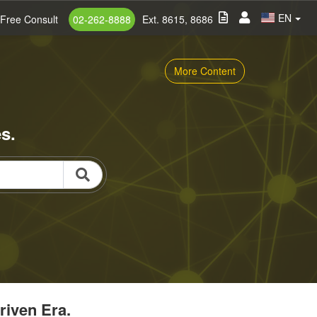
EN
Free Consult
02-262-8888
Ext. 8615, 8686
More Content
s.
riven Era.