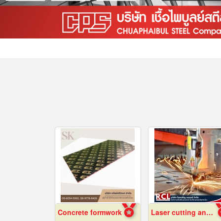
Concrete formwork
Laser cutting and folding factory, Ayutthaya