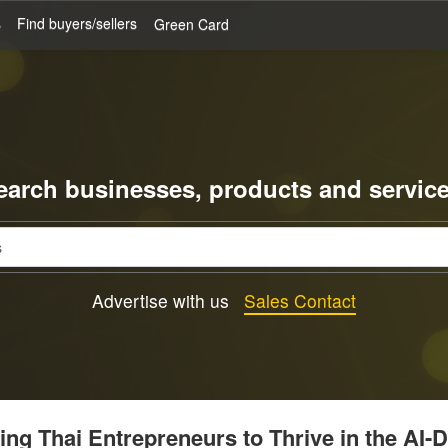
s
Find buyers/sellers
Green Card
earch businesses, products and service
Advertise with us
Sales Contact
g Thai Entrepreneurs to Thrive in the AI-D