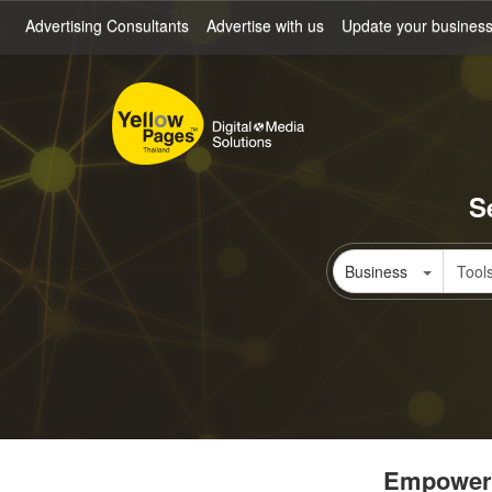
Skip
Advertising Consultants
Advertise with us
Update your busines
to
main
content
S
Business
Empowerin