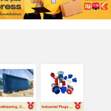
Sandblasting, Chonburi
Industrial Plugs and Sockets in Pattaya, Chonburi