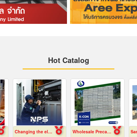
Hot Catalog
Changing the elevator sling.
Wholesale Precast Concrete Slabs, Samut Prakan