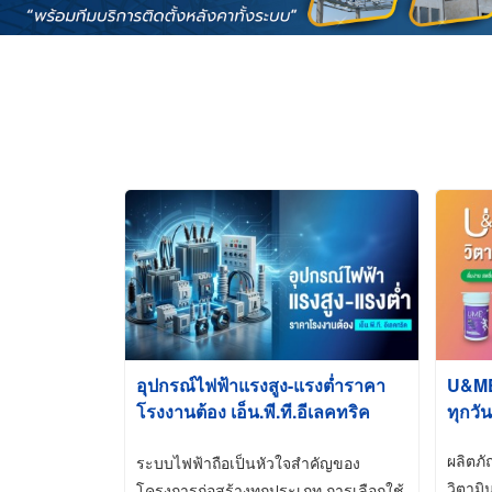
อุปกรณ์ไฟฟ้าแรงสูง-แรงต่ำราคา
U&ME ว
โรงงานต้อง เอ็น.พี.ที.อีเลคทริค
ทุกวัน
ซัพพลาย
ผลิตภ
ระบบไฟฟ้าถือเป็นหัวใจสำคัญของ
วิตามิ
โครงการก่อสร้างทุกประเภท การเลือกใช้