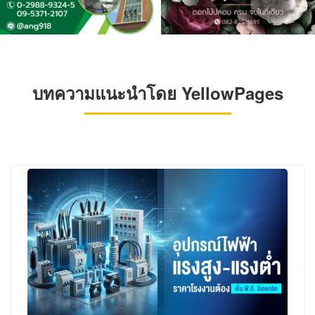
บทความแนะนำโดย YellowPages