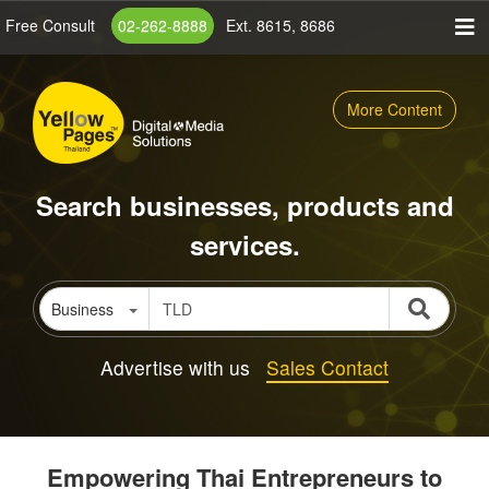
Skip
Free Consult
02-262-8888
Ext. 8615, 8686
to
main
content
More Content
Search businesses, products and
services.
Business
Advertise with us
Sales Contact
Empowering Thai Entrepreneurs to