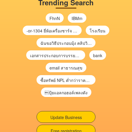
Trending Search
FhnN
IBMm
-or-1304 ยี่ห้อเครื่องชาร์จ chargecore
โรงเรียน
ฉันขอวิธีประกอบมุ้ง คลิปวิดีโอ การประกอบมุ้ง
เอกสารประกอบการบรรยาย การประเมินความเสี่ยงเพื่อวางแผนการตรวจสอบ \
bank
email สาธารณสุข
ซื้อทรัพย์ NPL ต่ำกว่าราคาตลาด 30-70% แบบไม่ต้องไปประมูล”
ปุ้ยแอลกอฮอล์เพลงดัง
Update Business
Free registration