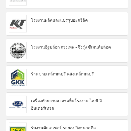
โรงงานผลิตและแปรรูปอะคริลิค
โรงงานอิฐบล็อก กรุงเทพ - จึงรุ่ง ซีเมนต์บล็อค
ร้านขายเหล็กชลบุรี คลังเหล็กชลบุรี
เครื่องทำความสะอาดพื้นโรงงาน ไอ ซี อี
อินเตอร์เทรด
รับงานตัดเลเซอร์ ระยอง กิจธนาสตีล