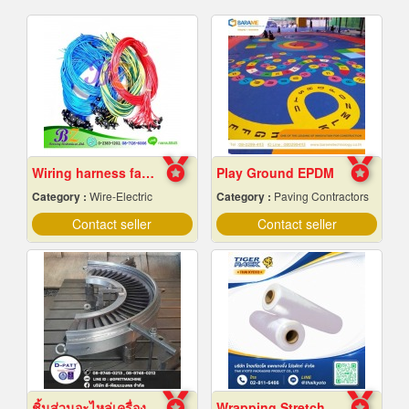
Wiring harness factory
Play Ground EPDM
Category :
Wire-Electric
Category :
Paving Contractors
Contact seller
Contact seller
ชิ้นส่วนอะไหล่เครื่องจักรกล
Wrapping Stretch Film