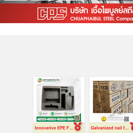
Innovative EPE Foam packaging
Galvanized nail factory