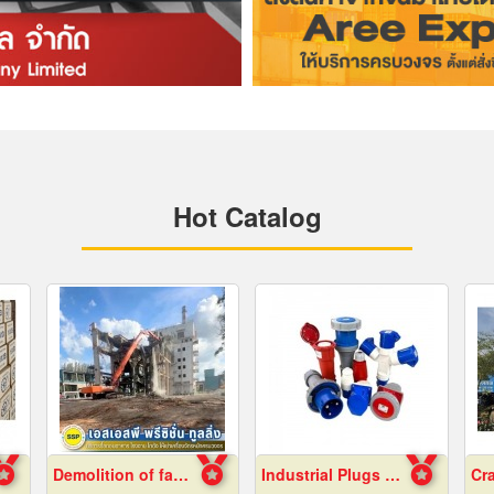
Hot Catalog
Demolition of factory in Samut Prakan
Industrial Plugs and Sockets in Pattaya, Chonburi
Cra