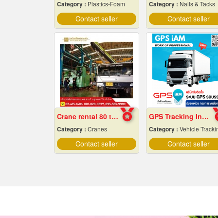
Category :
Plastics-Foam
Category :
Nails & Tacks
Contact seller
Contact seller
Crane rental 80 tons
GPS Tracking Installation for Trucks.
Category :
Cranes
Category :
Vehicle Tracking Syste
Contact seller
Contact seller