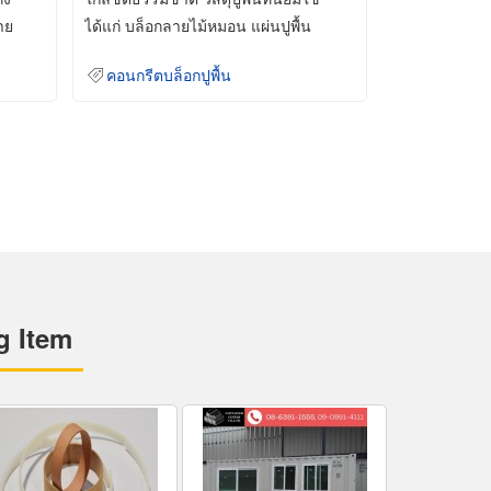
าย
ได้แก่ บล็อกลายไม้หมอน แผ่นปูพื้น
คอนกรีต
คอนกรีตบล็อกปูพื้น
g Item