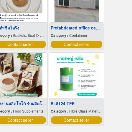
บทำซีลโอริง
Prefabricated office cabinets, cheap price
egory :
Gaskets, Seal O-Ring and Oil Seals
Category :
Containner
Contact seller
Contact seller
โรงงานผลิตโกโก้ รับผลิตโกโก้
SL8124 TFE
egory :
Food Supplements
Category :
Fibre Glass Materials
Contact seller
Contact seller