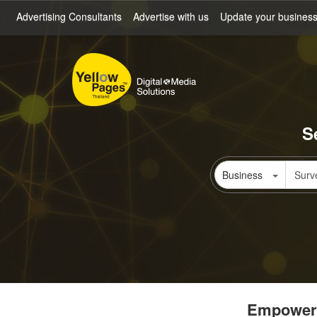
Skip
Advertising Consultants
Advertise with us
Update your busines
to
main
content
S
Business
Empowerin