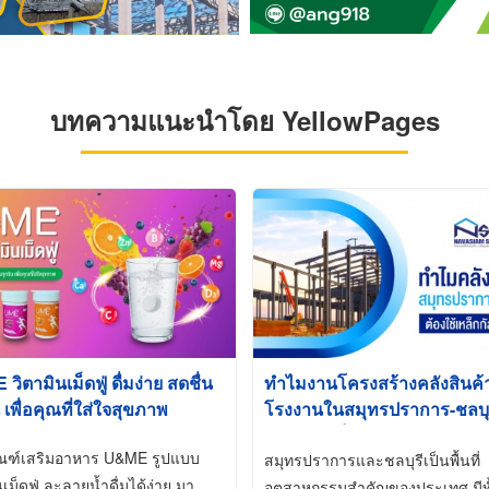
บทความแนะนำโดย YellowPages
ิตามินเม็ดฟู่ ดื่มง่าย สดชื่น
ทำไมงานโครงสร้างคลังสินค
 เพื่อคุณที่ใส่ใจสุขภาพ
โรงงานในสมุทรปราการ-ชลบุรี
นิยมใช้เหล็กชุบกัลวาไนซ์ (Ho
ัณฑ์เสริมอาหาร U&ME รูปแบบ
Galvanized)
สมุทรปราการและชลบุรีเป็นพื้นที่
นเม็ดฟู่ ละลายน้ำดื่มได้ง่าย มา
อุตสาหกรรมสำคัญของประเทศ มีทั