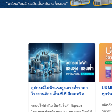
อุปกรณ์ไฟฟ้าแรงสูง-แรงต่ำราคา
U&ME ว
โรงงานต้อง เอ็น.พี.ที.อีเลคทริค
ทุกวัน
ซัพพลาย
ผลิตภ
ระบบไฟฟ้าถือเป็นหัวใจสำคัญของ
วิตามิ
โครงการก่อสร้างทุกประเภท การเลือกใช้