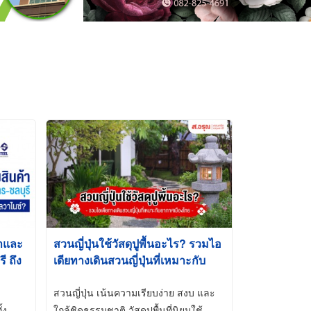
้าและ
สวนญี่ปุ่นใช้วัสดุปูพื้นอะไร? รวมไอ
 ถึง
เดียทางเดินสวนญี่ปุ่นที่เหมาะกับ
t-Dip
อากาศเมืองไทย
สวนญี่ปุ่น เน้นความเรียบง่าย สงบ และ
้ง
ใกล้ชิดธรรมชาติ วัสดุปูพื้นที่นิยมใช้