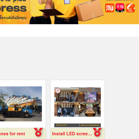
nes for rent
Install LED screens inside the auditorium