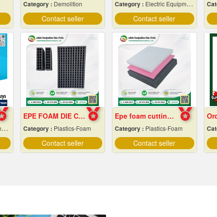
Category :
Demolition
Category :
Electric Equipment & Supplies-Wholesale & Manufacturers
Cat
Contact seller
Contact seller
EPE FOAM DIE CUTTING
Epe foam cutting Pad
m
Category :
Plastics-Foam
Category :
Plastics-Foam
Cat
Contact seller
Contact seller