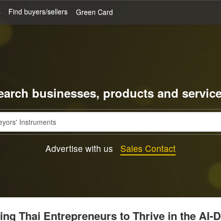
s
Find buyers/sellers
Green Card
earch businesses, products and service
Advertise with us
Sales Contact
g Thai Entrepreneurs to Thrive in the AI-D