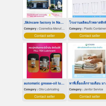
,Skincare factory in Nakhon Pathom
โรงงานผลิตแก้วพลาสติก
Category :
Cosmetics-Manufacturers Service
Category :
Plastic Containe
Contact seller
Contact seller
automatic grease-oil lubricator
หาพี
Category :
Oils-Lubricating
Category :
Janitor Service
Contact seller
Contact seller