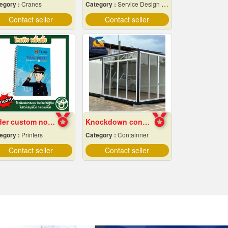
egory :
Cranes
Category :
Service Design And Advertising 24 Hours.
Contact seller
Contact seller
Order custom notebooks at low prices
Knockdown container factory
egory :
Printers
Category :
Containner
Contact seller
Contact seller