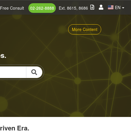
EN
Free Consult
02-262-8888
Ext. 8615, 8686
More Content
s.
riven Era.