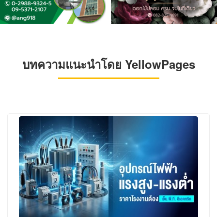
บทความแนะนำโดย YellowPages