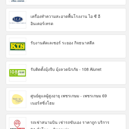
เครื่องทำความสะอาดพื้นโรงงาน ไอ ซี อี
อินเตอร์เทรด
รับงานตัดเลเซอร์ ระยอง กิจธนาสตีล
รับติดตั้งมุ้งจีบ มุ้งลวดนิรภัย - 108 Alunet
ศูนย์ดูแลผู้สูงอายุ เพชรเกษม - เพชรเกษม 69
เนอร์สซิ่งโฮม
รถเช่าสนามบิน เช่ารถขับเอง ราคาถูก บริการ