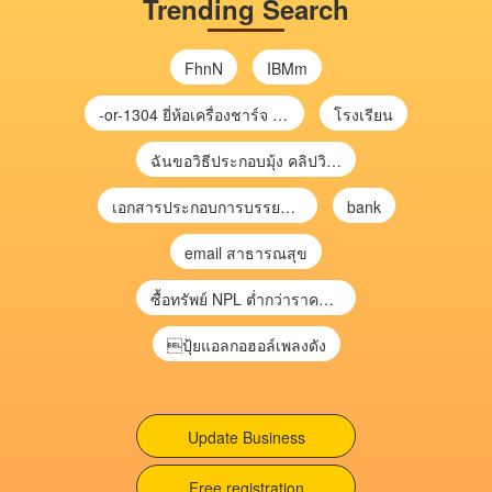
Trending Search
FhnN
IBMm
-or-1304 ยี่ห้อเครื่องชาร์จ chargecore
โรงเรียน
ฉันขอวิธีประกอบมุ้ง คลิปวิดีโอ การประกอบมุ้ง
เอกสารประกอบการบรรยาย การประเมินความเสี่ยงเพื่อวางแผนการตรวจสอบ \
bank
email สาธารณสุข
ซื้อทรัพย์ NPL ต่ำกว่าราคาตลาด 30-70% แบบไม่ต้องไปประมูล”
ปุ้ยแอลกอฮอล์เพลงดัง
Update Business
Free registration