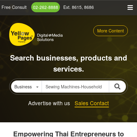
Skip
Free Consult
02-262-8888
Ext. 8615, 8686
to
main
content
More Content
Search businesses, products and
services.
Business
Advertise with us
Sales Contact
Empowering Thai Entrepreneurs to