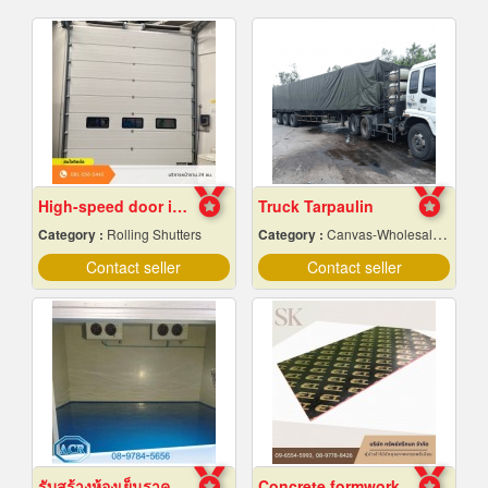
High-speed door installation contractor
Truck Tarpaulin
Category :
Rolling Shutters
Category :
Canvas-Wholesale & Manufacturers
Contact seller
Contact seller
รับสร้างห้องเย็นราคาถูก
Concrete formwork