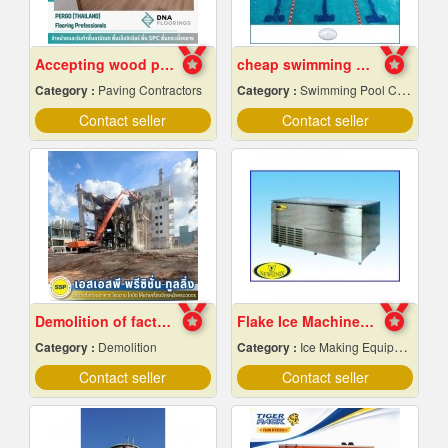
Accepting wood pattern rubber tile flooring
cheap swimming pool construction
Category :
Paving Contractors
Category :
Swimming Pool Contractors
Contact seller
Contact seller
Demolition of factory in Samut Prakan
Flake Ice Machine Chiang Mai
Category :
Demolition
Category :
Ice Making Equipment & Machines
Contact seller
Contact seller