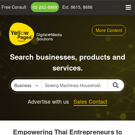
Skip
Free Consult
02-262-8888
Ext. 8615, 8686
to
main
content
More Content
Search businesses, products and
services.
Business
Advertise with us
Sales Contact
Empowering Thai Entrepreneurs to