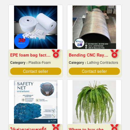
EPE foam bag factory, Chon Buri
Bending CNC Rayong
Category :
Plastics-Foam
Category :
Lathing Contractors
Contact seller
Contact seller
ให้เช่าตาข่ายเซฟตี้กันตก Safety net
Where to buy cheap fake plants