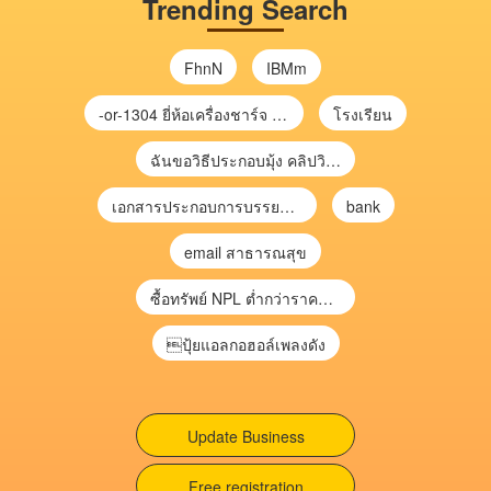
Trending Search
FhnN
IBMm
-or-1304 ยี่ห้อเครื่องชาร์จ chargecore
โรงเรียน
ฉันขอวิธีประกอบมุ้ง คลิปวิดีโอ การประกอบมุ้ง
เอกสารประกอบการบรรยาย การประเมินความเสี่ยงเพื่อวางแผนการตรวจสอบ \
bank
email สาธารณสุข
ซื้อทรัพย์ NPL ต่ำกว่าราคาตลาด 30-70% แบบไม่ต้องไปประมูล”
ปุ้ยแอลกอฮอล์เพลงดัง
Update Business
Free registration