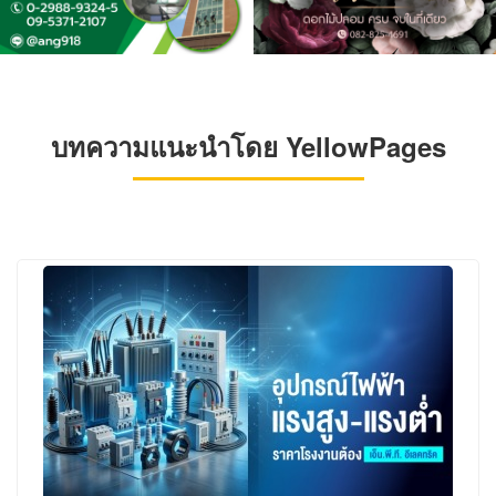
บทความแนะนำโดย YellowPages