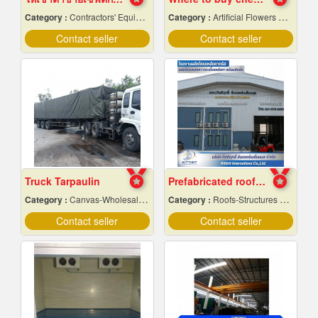
Category :
Contractors' Equipment & Supplies-Renting
Category :
Artificial Flowers & Plants
Contact seller
Contact seller
Truck Tarpaulin
Prefabricated roof structure manufacturing plant
Category :
Canvas-Wholesale & Manufacturers
Category :
Roofs-Structures & Trusses
Contact seller
Contact seller