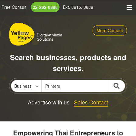
Skip
Free Consult
02-262-8888
Ext. 8615, 8686
to
main
content
More Content
Search businesses, products and
services.
Business
Advertise with us
Sales Contact
Empowering Thai Entrepreneurs to