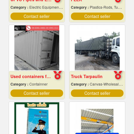
Category :
Electric Equipment & Supplies-Wholesale & Manufacturers
Category :
Plastics-Rods, Tubes, Sheets, Etc, Supply Centers
Contact seller
Contact seller
Used containers for sale, cheap price
Truck Tarpaulin
Category :
Containner
Category :
Canvas-Wholesale & Manufacturers
Contact seller
Contact seller