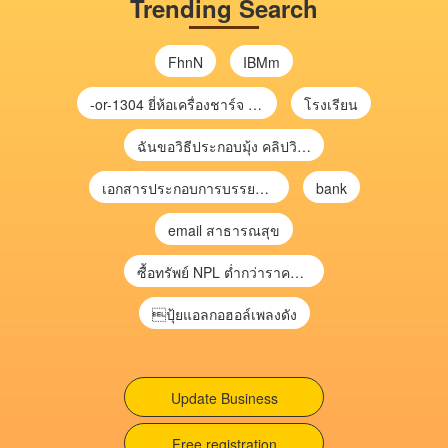
Trending Search
FhnN
IBMm
-or-1304 ยี่ห้อเครื่องชาร์จ chargecore
โรงเรียน
ฉันขอวิธีประกอบมุ้ง คลิปวิดีโอ การประกอบมุ้ง
เอกสารประกอบการบรรยาย การประเมินความเสี่ยงเพื่อวางแผนการตรวจสอบ \
bank
email สาธารณสุข
ซื้อทรัพย์ NPL ต่ำกว่าราคาตลาด 30-70% แบบไม่ต้องไปประมูล”
ปุ้ยแอลกอฮอล์เพลงดัง
Update Business
Free registration