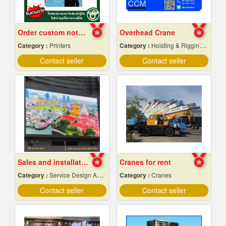
Order custom notebooks at low prices
Overhead Crane
Category :
Printers
Category :
Hoisting & Rigging Equipment
Contact seller
Contact seller
Sales and installation of outdoor LED display screens
Cranes for rent
Category :
Service Design And Advertising 24 Hours.
Category :
Cranes
Contact seller
Contact seller