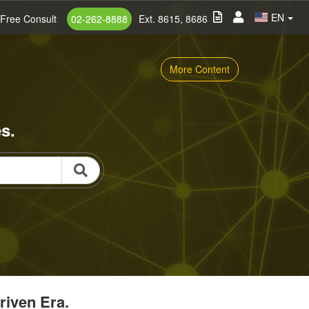
EN
Free Consult
02-262-8888
Ext. 8615, 8686
More Content
s.
riven Era.