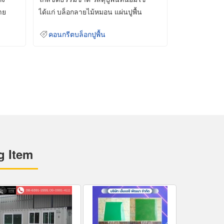
าย
ได้แก่ บล็อกลายไม้หมอน แผ่นปูพื้น
คอนกรีต
คอนกรีตบล็อกปูพื้น
g Item