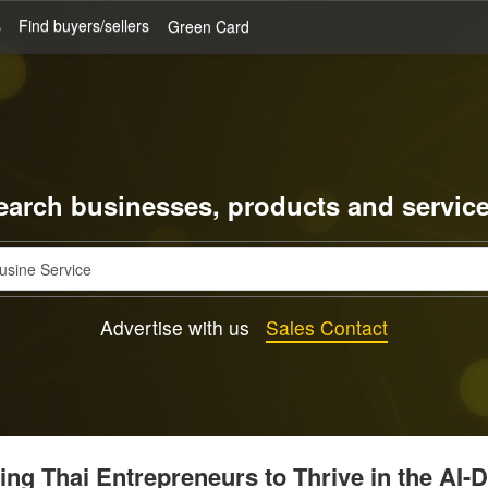
s
Find buyers/sellers
Green Card
earch businesses, products and service
Advertise with us
Sales Contact
g Thai Entrepreneurs to Thrive in the AI-D