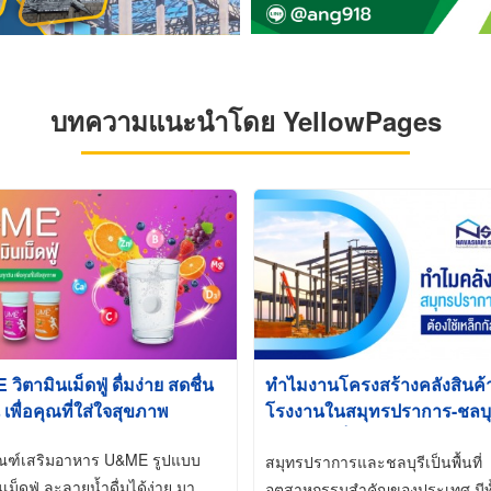
บทความแนะนำโดย YellowPages
ิตามินเม็ดฟู่ ดื่มง่าย สดชื่น
ทำไมงานโครงสร้างคลังสินค
 เพื่อคุณที่ใส่ใจสุขภาพ
โรงงานในสมุทรปราการ-ชลบุรี
นิยมใช้เหล็กชุบกัลวาไนซ์ (Ho
ัณฑ์เสริมอาหาร U&ME รูปแบบ
Galvanized)
สมุทรปราการและชลบุรีเป็นพื้นที่
นเม็ดฟู่ ละลายน้ำดื่มได้ง่าย มา
อุตสาหกรรมสำคัญของประเทศ มีทั