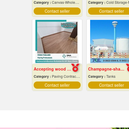
Category :
Canvas-Wholesale & Manufacturers
Category :
Cold Storage-Manufacturers & Installation Des
Contact seller
Contact seller
Accepting wood pattern rubber tile flooring
Champagne-shaped steel water tower
Category :
Paving Contractors
Category :
Tanks
Contact seller
Contact seller