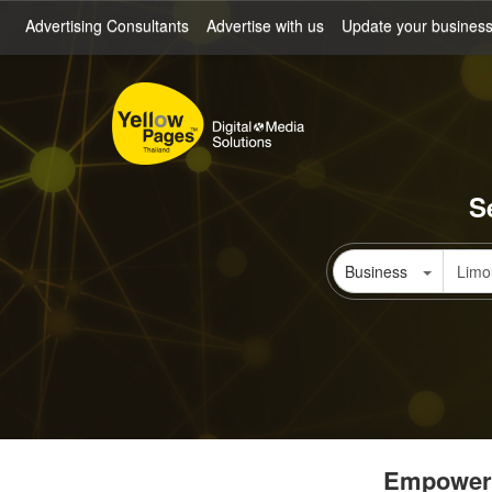
Skip
Advertising Consultants
Advertise with us
Update your busines
to
main
content
S
Business
Empowerin