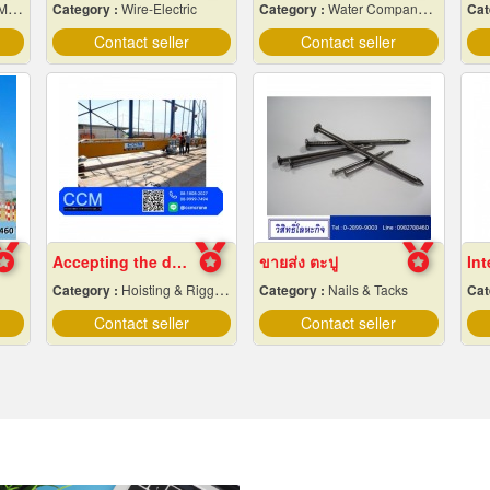
igner
Category :
Wire-Electric
Category :
Water Company-Bulk
Cat
Contact seller
Contact seller
Accepting the design of crane factory
ขายส่ง ตะปู
Category :
Hoisting & Rigging Equipment
Category :
Nails & Tacks
Cat
Contact seller
Contact seller