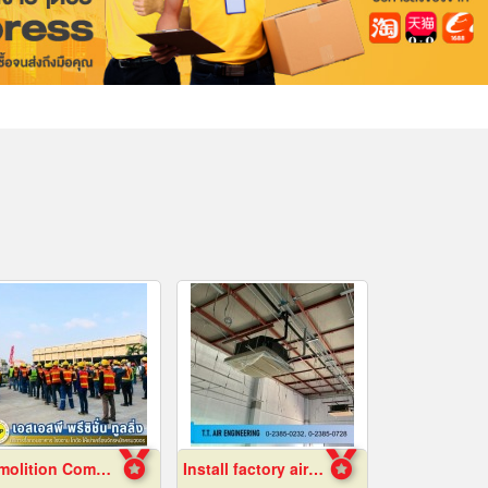
Demolition Company Samut Prakan
Install factory air conditioning system