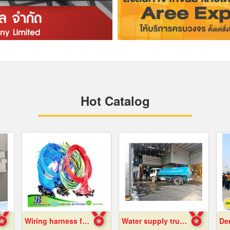
Hot Catalog
Wiring harness factory
Water supply trucks near me