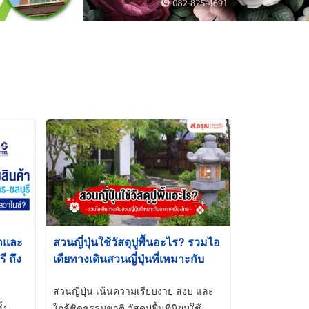
้าและ
สวนญี่ปุ่นใช้วัสดุปูพื้นอะไร? รวมไอ
 ถึง
เดียทางเดินสวนญี่ปุ่นที่เหมาะกับ
t-Dip
อากาศเมืองไทย
สวนญี่ปุ่น เน้นความเรียบง่าย สงบ และ
้ง
ใกล้ชิดธรรมชาติ วัสดุปูพื้นที่นิยมใช้