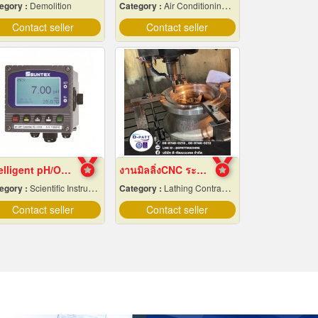
egory :
Demolition
Category :
Air Conditioning Contractors
Contact seller
Contact seller
Intelligent pH/ORP Transmitter PC-3110 Series
งานมิลลิ่งCNC ระยอง
egory :
Scientific Instruments
Category :
Lathing Contractors
Contact seller
Contact seller