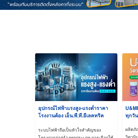
อุปกรณ์ไฟฟ้าแรงสูง-แรงต่ำราคา
U&ME ว
โรงงานต้อง เอ็น.พี.ที.อีเลคทริค
ทุกวัน
ซัพพลาย
ผลิตภ
ระบบไฟฟ้าถือเป็นหัวใจสำคัญของ
วิตามิ
โครงการก่อสร้างทุกประเภท การเลือกใช้