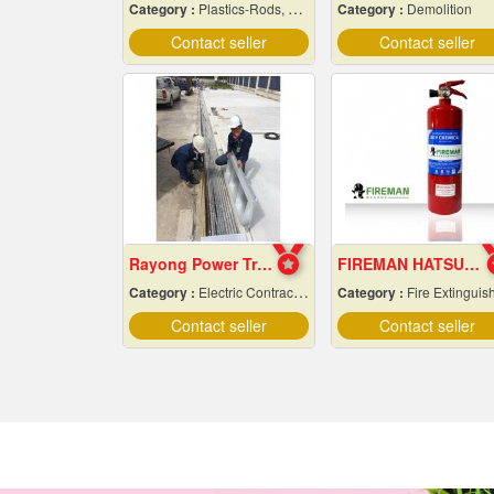
Category :
Plastics-Rods, Tubes, Sheets, Etc, Supply Centers
Category :
Demolition
Contact seller
Contact seller
Rayong Power Transmission
FIREMAN HATSUTA Dry chemical fire extinguisher
Category :
Electric Contractors-Industrial & Residential
Category :
Fire Extinguishers & Equipmen
Contact seller
Contact seller