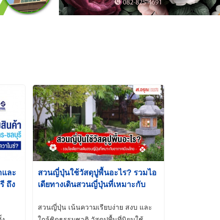
้าและ
สวนญี่ปุ่นใช้วัสดุปูพื้นอะไร? รวมไอ
 ถึง
เดียทางเดินสวนญี่ปุ่นที่เหมาะกับ
t-Dip
อากาศเมืองไทย
สวนญี่ปุ่น เน้นความเรียบง่าย สงบ และ
้ง
ใกล้ชิดธรรมชาติ วัสดุปูพื้นที่นิยมใช้