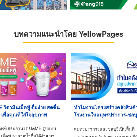
บทความแนะนำโดย YellowPages
ิตามินเม็ดฟู่ ดื่มง่าย สดชื่น
ทำไมงานโครงสร้างคลังสินค
 เพื่อคุณที่ใส่ใจสุขภาพ
โรงงานในสมุทรปราการ-ชลบุรี
นิยมใช้เหล็กชุบกัลวาไนซ์ (Ho
ัณฑ์เสริมอาหาร U&ME รูปแบบ
Galvanized)
สมุทรปราการและชลบุรีเป็นพื้นที่
นเม็ดฟู่ ละลายน้ำดื่มได้ง่าย มา
อุตสาหกรรมสำคัญของประเทศ มีทั