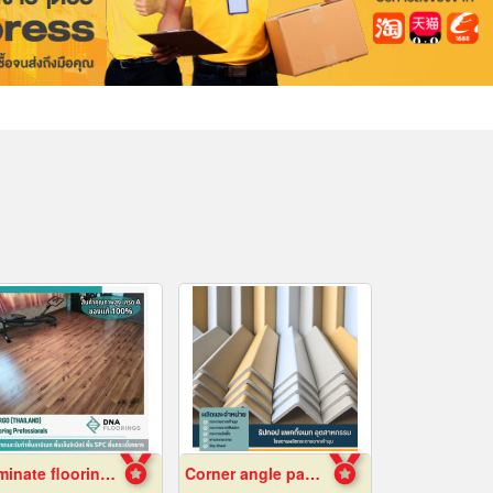
Laminate flooring Bangkok
Corner angle paper manufacturer