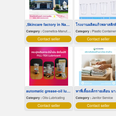
,Skincare factory in Nakhon Pathom
โรงงานผลิตแก้วพลาสติก
Category :
Cosmetics-Manufacturers Service
Category :
Plastic Containe
Contact seller
Contact seller
automatic grease-oil lubricator
หาพี
Category :
Oils-Lubricating
Category :
Janitor Service
Contact seller
Contact seller