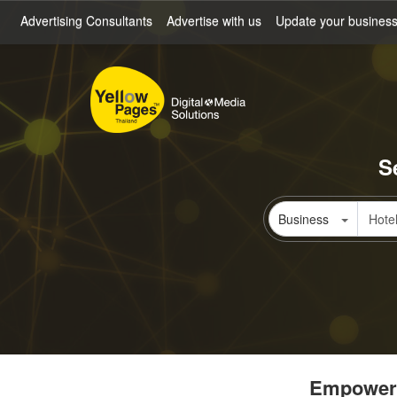
Skip
Advertising Consultants
Advertise with us
Update your busines
to
main
content
S
Business
Empowerin