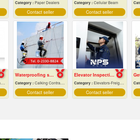
Category :
Paper Dealers
Category :
Cellular Beam
Cat
Contact seller
Contact seller
Waterproofing system service
Elevator Inspection and Maintenance Services
t
Category :
Calking Contractors
Category :
Elevators-Freight & Passenger
Cat
Contact seller
Contact seller