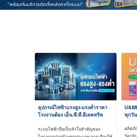
อุปกรณ์ไฟฟ้าแรงสูง-แรงต่ำราคา
U&ME ว
โรงงานต้อง เอ็น.พี.ที.อีเลคทริค
ทุกวัน
ซัพพลาย
ผลิตภ
ระบบไฟฟ้าถือเป็นหัวใจสำคัญของ
วิตามิ
โครงการก่อสร้างทุกประเภท การเลือกใช้