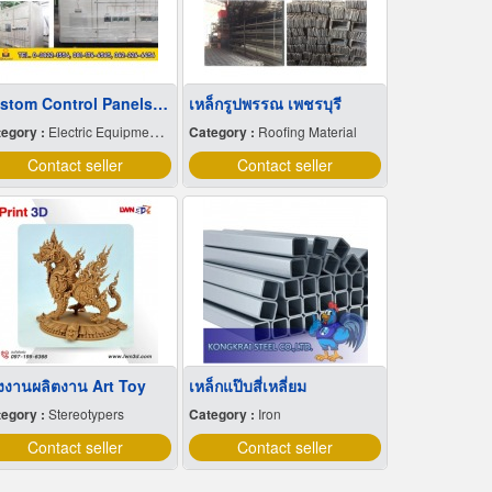
Custom Control Panels and MDB Panels in Pattaya
เหล็กรูปพรรณ เพชรบุรี
egory :
Electric Equipment & Supplies-Wholesale & Manufacturers
Category :
Roofing Material
Contact seller
Contact seller
งงานผลิตงาน Art Toy
เหล็กแป๊บสี่เหลี่ยม
egory :
Stereotypers
Category :
Iron
Contact seller
Contact seller