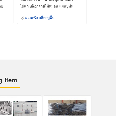
าย
ได้แก่ บล็อกลายไม้หมอน แผ่นปูพื้น
คอนกรีต
คอนกรีตบล็อกปูพื้น
g Item