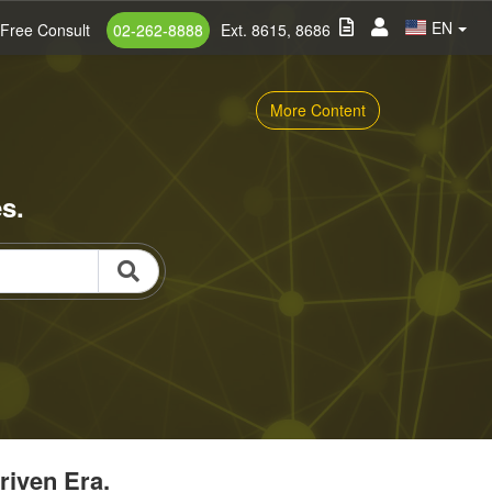
EN
Free Consult
02-262-8888
Ext. 8615, 8686
More Content
s.
riven Era.