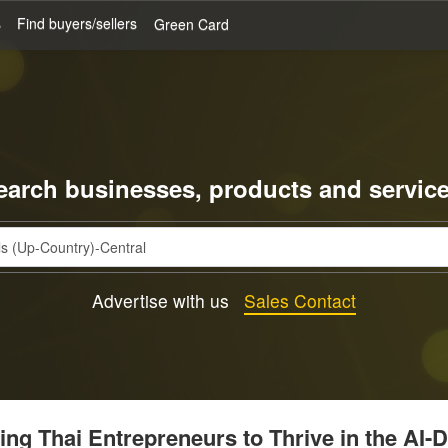
s
Find buyers/sellers
Green Card
earch businesses, products and service
Advertise with us
Sales Contact
g Thai Entrepreneurs to Thrive in the AI-D