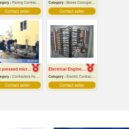
egory :
Paving Contractors
Category :
Boxes-Corrugated & Fibre
Contact seller
Contact seller
Get pressed micropiles to fix the collapsed house.
Electrical Engineering
egory :
Contractors-Foundation Reparing
Category :
Electric Contractors-Industrial & Residential
Contact seller
Contact seller