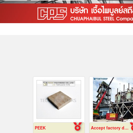
PEEK
Accept factory demolition