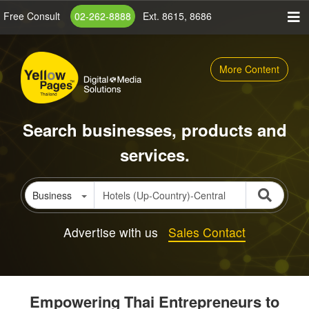
Skip
Free Consult
02-262-8888
Ext. 8615, 8686
to
main
content
More Content
Search businesses, products and
services.
Business
Advertise with us
Sales Contact
Empowering Thai Entrepreneurs to