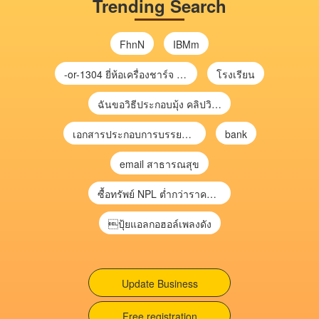
Trending Search
FhnN
IBMm
-or-1304 ยี่ห้อเครื่องชาร์จ chargecore
โรงเรียน
ฉันขอวิธีประกอบมุ้ง คลิปวิดีโอ การประกอบมุ้ง
เอกสารประกอบการบรรยาย การประเมินความเสี่ยงเพื่อวางแผนการตรวจสอบ \
bank
email สาธารณสุข
ซื้อทรัพย์ NPL ต่ำกว่าราคาตลาด 30-70% แบบไม่ต้องไปประมูล”
ปุ้ยแอลกอฮอล์เพลงดัง
Update Business
Free registration