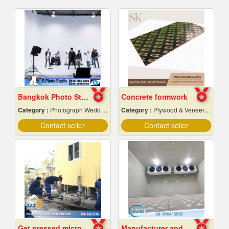
Bangkok Photo Studio
Concrete formwork
Category :
Photograph Wedding Studio
Category :
Plywood & Veneer-Dealers
Contact seller
Contact seller
Get pressed micropiles to fix the collapsed house.
Manufacturer and installer of prefabricated cold r