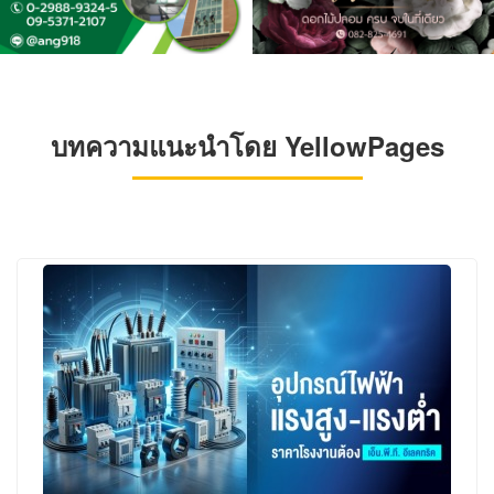
บทความแนะนำโดย YellowPages