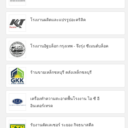
โรงงานผลิตและแปรรูปอะคริลิค
โรงงานอิฐบล็อก กรุงเทพ - จึงรุ่ง ซีเมนต์บล็อค
ร้านขายเหล็กชลบุรี คลังเหล็กชลบุรี
เครื่องทำความสะอาดพื้นโรงงาน ไอ ซี อี
อินเตอร์เทรด
รับงานตัดเลเซอร์ ระยอง กิจธนาสตีล