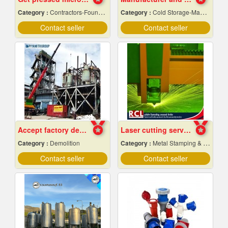
Category :
Contractors-Foundation Reparing
Category :
Cold Storage-Manufacturers & Installation Designer
Contact seller
Contact seller
Accept factory demolition
Laser cutting service according to the design
Category :
Demolition
Category :
Metal Stamping & Cutting
Contact seller
Contact seller