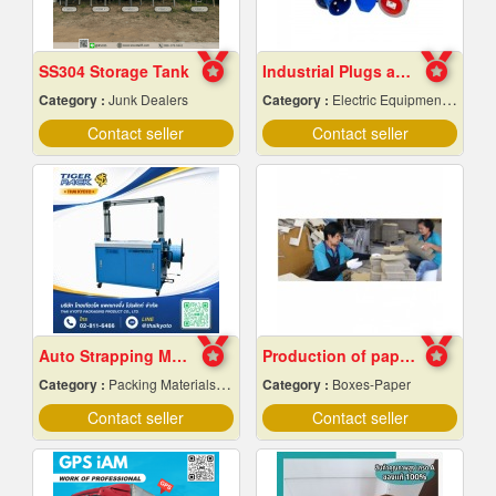
SS304 Storage Tank
Industrial Plugs and Sockets in Pattaya, Chonburi
Category :
Junk Dealers
Category :
Electric Equipment & Supplies-Wholesale & Manufacturers
Contact seller
Contact seller
Auto Strapping Machine
Production of paper boxes
Category :
Packing Materials-Mechanical
Category :
Boxes-Paper
Contact seller
Contact seller