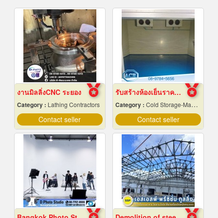
งานมิลลิ่งCNC ระยอง
รับสร้างห้องเย็นราคาถูก
Category :
Lathing Contractors
Category :
Cold Storage-Manufacturers & Installation Designer
Contact seller
Contact seller
Bangkok Photo Studio
Demolition of steel structures, Samut Prakan