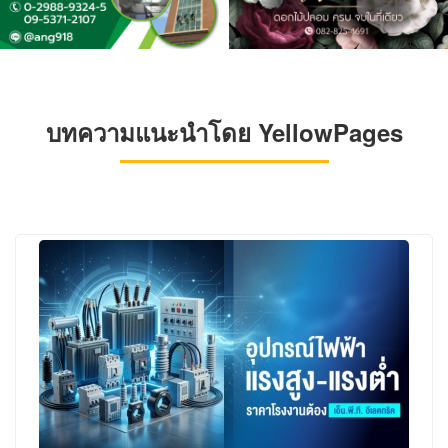
บทความแนะนำโดย YellowPages