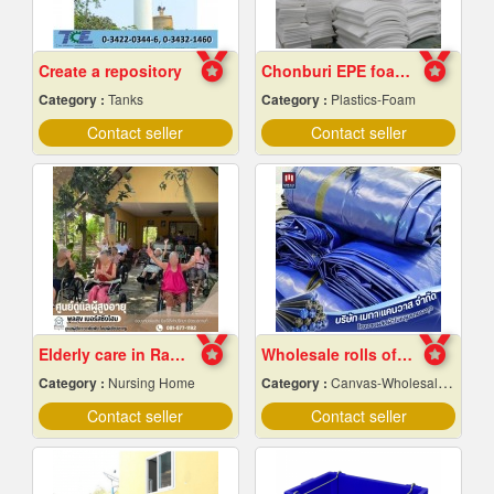
Create a repository
Chonburi EPE foam factory
Category :
Tanks
Category :
Plastics-Foam
Contact seller
Contact seller
Elderly care in Rayong
Wholesale rolls of canvas, wholesale price
Category :
Nursing Home
Category :
Canvas-Wholesale & Manufacturers
Contact seller
Contact seller