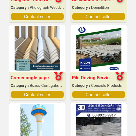
Category :
Photograph Wedding Studio
Category :
Demolition
Contact seller
Contact seller
Corner angle paper manufacturer
Pile Driving Services, Samut Prakan - Affordable Prices
Category :
Boxes-Corrugated & Fibre
Category :
Concrete Products
Contact seller
Contact seller