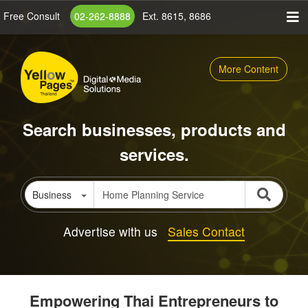
Skip
Free Consult
02-262-8888
Ext. 8615, 8686
to
main
content
More Content
Search businesses, products and
services.
Business
Advertise with us
Sales Contact
Empowering Thai Entrepreneurs to