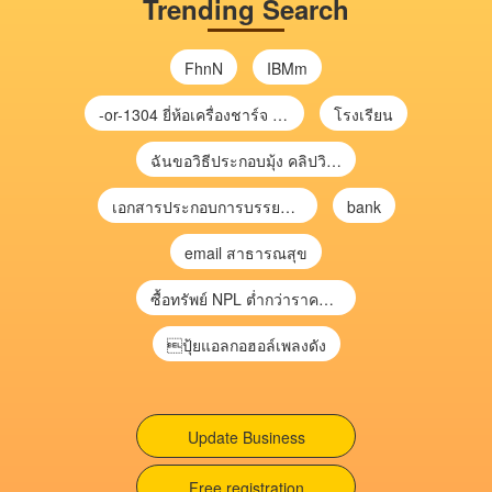
Trending Search
FhnN
IBMm
-or-1304 ยี่ห้อเครื่องชาร์จ chargecore
โรงเรียน
ฉันขอวิธีประกอบมุ้ง คลิปวิดีโอ การประกอบมุ้ง
เอกสารประกอบการบรรยาย การประเมินความเสี่ยงเพื่อวางแผนการตรวจสอบ \
bank
email สาธารณสุข
ซื้อทรัพย์ NPL ต่ำกว่าราคาตลาด 30-70% แบบไม่ต้องไปประมูล”
ปุ้ยแอลกอฮอล์เพลงดัง
Update Business
Free registration