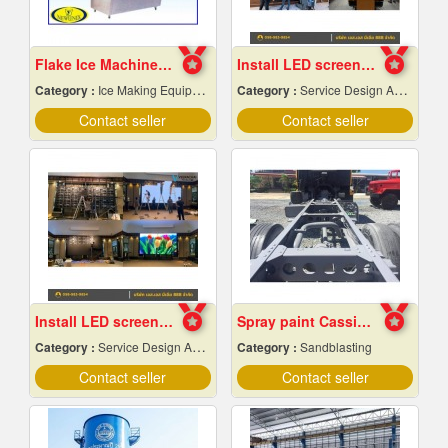
Flake Ice Machine, Chiang Mai Frame
Install LED screens inside the auditorium
Category :
Ice Making Equipment & Machines
Category :
Service Design And Advertising 24 Hours.
Contact seller
Contact seller
Install LED screens in hotel banquet halls
Spray paint Cassie cars, Chonburi
Category :
Service Design And Advertising 24 Hours.
Category :
Sandblasting
Contact seller
Contact seller