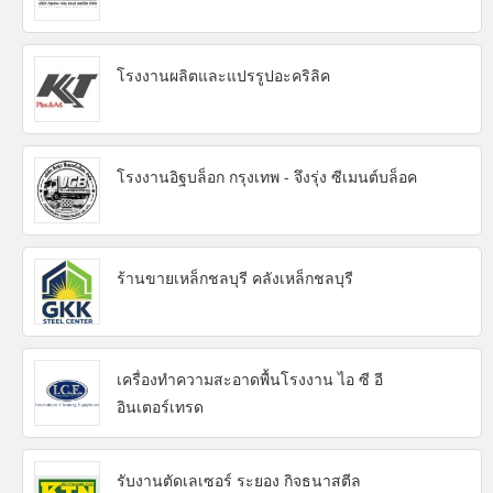
โรงงานผลิตและแปรรูปอะคริลิค
โรงงานอิฐบล็อก กรุงเทพ - จึงรุ่ง ซีเมนต์บล็อค
ร้านขายเหล็กชลบุรี คลังเหล็กชลบุรี
เครื่องทำความสะอาดพื้นโรงงาน ไอ ซี อี
อินเตอร์เทรด
รับงานตัดเลเซอร์ ระยอง กิจธนาสตีล