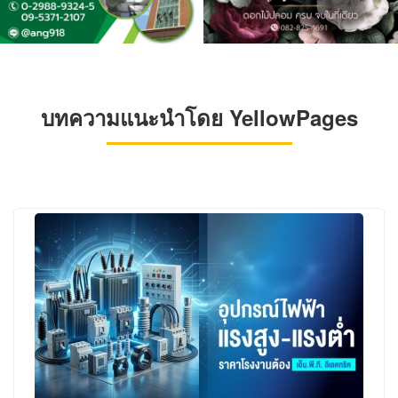
บทความแนะนำโดย YellowPages