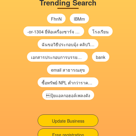
Trending Search
FhnN
IBMm
-or-1304 ยี่ห้อเครื่องชาร์จ chargecore
โรงเรียน
ฉันขอวิธีประกอบมุ้ง คลิปวิดีโอ การประกอบมุ้ง
เอกสารประกอบการบรรยาย การประเมินความเสี่ยงเพื่อวางแผนการตรวจสอบ \
bank
email สาธารณสุข
ซื้อทรัพย์ NPL ต่ำกว่าราคาตลาด 30-70% แบบไม่ต้องไปประมูล”
ปุ้ยแอลกอฮอล์เพลงดัง
Update Business
Free registration