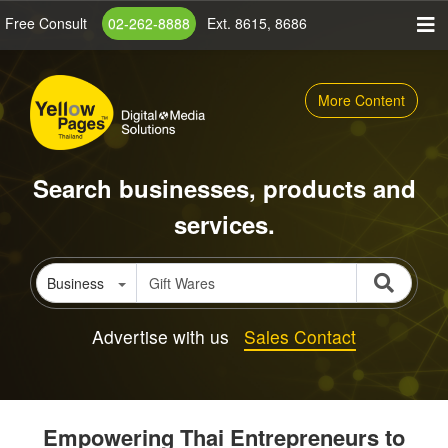
Skip
Free Consult
02-262-8888
Ext. 8615, 8686
to
main
content
More Content
Search businesses, products and
services.
Business
Advertise with us
Sales Contact
Empowering Thai Entrepreneurs to