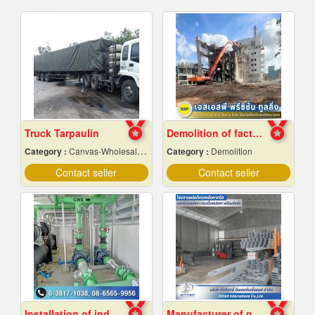
Truck Tarpaulin
Demolition of factory in Samut Prakan
Category :
Canvas-Wholesale & Manufacturers
Category :
Demolition
Contact seller
Contact seller
Installation of industrial piping work
Manufacturer of prefabricated roof structures.