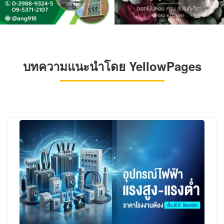
บทความแนะนำโดย YellowPages