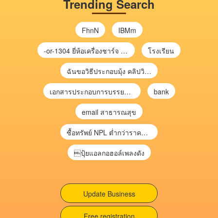
Trending Search
FhnN
IBMm
-or-1304 ยี่ห้อเครื่องชาร์จ chargecore
โรงเรียน
ฉันขอวิธีประกอบมุ้ง คลิปวิดีโอ การประกอบมุ้ง
เอกสารประกอบการบรรยาย การประเมินความเสี่ยงเพื่อวางแผนการตรวจสอบ \
bank
email สาธารณสุข
ซื้อทรัพย์ NPL ต่ำกว่าราคาตลาด 30-70% แบบไม่ต้องไปประมูล”
ปุ้ยแอลกอฮอล์เพลงดัง
Update Business
Free registration