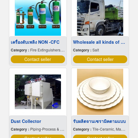
เครื่องดับเพลิง NON -CFC
Wholesale all kinds of sea salt at cheap prices
Category :
Fire Extinguishers & Equipment
Category :
Salt
Contact seller
Contact seller
Dust Collector
รับผลิตจานเซรามิคตามแบบ
Category :
Piping-Process & Industrial
Category :
Tile-Ceramic, Manufacturers & Distributors