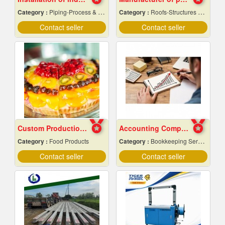
Category :
Piping-Process & Industrial
Category :
Roofs-Structures & Trusses
Contact seller
Contact seller
Custom Production of Jam and Fruit Sauces
Accounting Company Bangkok
Category :
Food Products
Category :
Bookkeeping Service
Contact seller
Contact seller