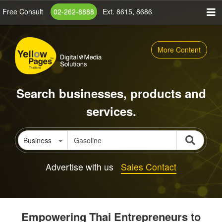
Skip
Free Consult
02-262-8888
Ext. 8615, 8686
to
main
content
More Content
Search businesses, products and
services.
Business
Advertise with us
Sales Contact
Empowering Thai Entrepreneurs to