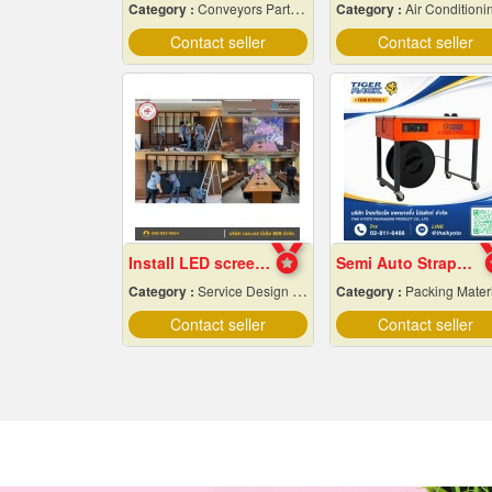
Category :
Conveyors Parts & Supplies
Category :
Air Conditioning Contractor
Contact seller
Contact seller
Install LED screens inside the auditorium
Semi Auto Strapping Machine
Category :
Service Design And Advertising 24 Hours.
Category :
Packing Materials-Mechanica
Contact seller
Contact seller