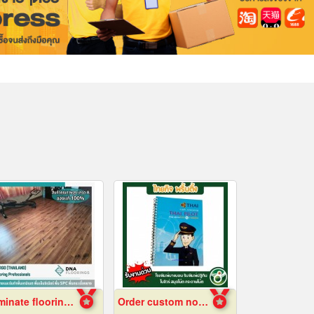
Laminate flooring Bangkok
Order custom notebooks at low prices