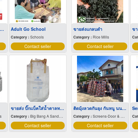
 produce paper bags at low prices.
Adult Go School
ขายส่งแกลบดำ
ขา
Category :
Schools
Category :
Rice Mills
Cat
Contact seller
Contact seller
ขายส่ง บิ๊กแบ็คใส่น้ำตาลทราย สมุทรปราการ
ติดมุ้งลวดกันยุง กันหนู นนทบุรี
s
Category :
Big Bang A Sandbag.
Category :
Screens-Door & Window
Cat
Contact seller
Contact seller