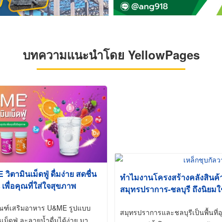
บทความแนะนำโดย YellowPages
ิตามินเม็ดฟู่ ดื่มง่าย สดชื่น
ทำไมงานโครงสร้างคลังสินค
 เพื่อคุณที่ใส่ใจสุขภาพ
สมุทรปราการ-ชลบุรี ถึงนิยมใ
(Hot-Dip Galvanized)
ัณฑ์เสริมอาหาร U&ME รูปแบบ
สมุทรปราการและชลบุรีเป็นพื้นท
นเม็ดฟู่ ละลายน้ำดื่มได้ง่าย มา