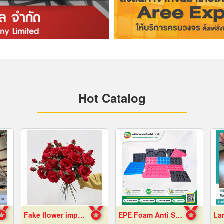
Hot Catalog
Fake flower import factory
EPE Foam Anti Static