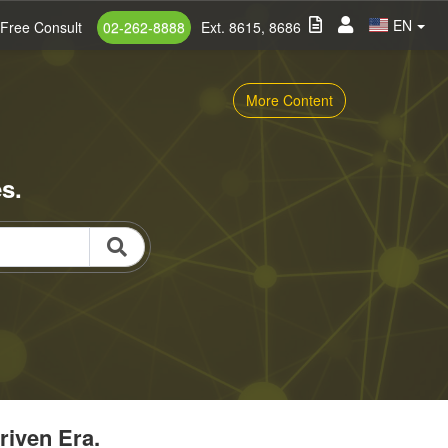
EN
Free Consult
02-262-8888
Ext. 8615, 8686
More Content
s.
riven Era.