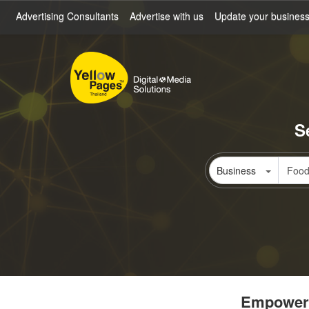
Skip
Advertising Consultants
Advertise with us
Update your busines
to
main
content
S
Business
Empowerin