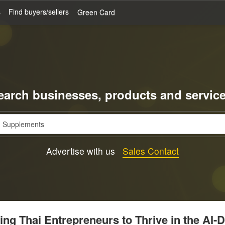
s
Find buyers/sellers
Green Card
earch businesses, products and service
Advertise with us
Sales Contact
g Thai Entrepreneurs to Thrive in the AI-D