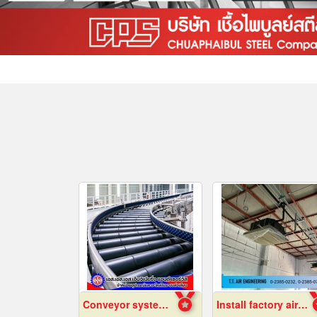
Conveyor system installation
Install factory air conditioning system