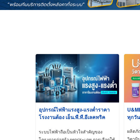
อุปกรณ์ไฟฟ้าแรงสูง-แรงต่ำราคา
U&ME ว
โรงงานต้อง เอ็น.พี.ที.อีเลคทริค
ทุกวัน
ซัพพลาย
ผลิตภ
ระบบไฟฟ้าถือเป็นหัวใจสำคัญของ
วิตามิ
โครงการก่อสร้างทุกประเภท การเลือกใช้