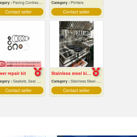
egory :
Paving Contractors
Category :
Printers
Contact seller
Contact seller
er repair kit
Stainless steel kitchenware factory
egory :
Gaskets, Seal O-Ring and Oil Seals
Category :
Stainless Steel-Products
Contact seller
Contact seller