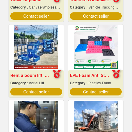
Category :
Canvas-Wholesale & Manufacturers
Category :
Vehicle Tracking System
Contact seller
Contact seller
Rent a boom lift. Cheap price.
EPE Foam Anti Static
Category :
Aerial Lift
Category :
Plastics-Foam
Contact seller
Contact seller