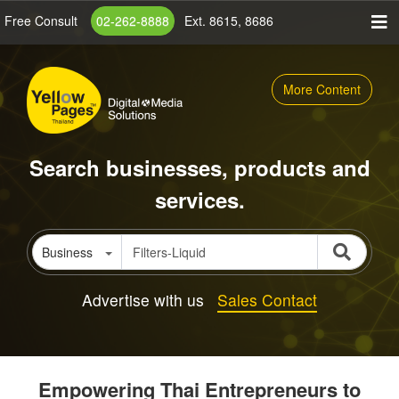
Skip
Free Consult
02-262-8888
Ext. 8615, 8686
to
main
content
More Content
Search businesses, products and
services.
Business
Advertise with us
Sales Contact
Empowering Thai Entrepreneurs to