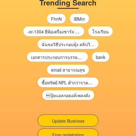
Trending Search
FhnN
IBMm
-or-1304 ยี่ห้อเครื่องชาร์จ chargecore
โรงเรียน
ฉันขอวิธีประกอบมุ้ง คลิปวิดีโอ การประกอบมุ้ง
เอกสารประกอบการบรรยาย การประเมินความเสี่ยงเพื่อวางแผนการตรวจสอบ \
bank
email สาธารณสุข
ซื้อทรัพย์ NPL ต่ำกว่าราคาตลาด 30-70% แบบไม่ต้องไปประมูล”
ปุ้ยแอลกอฮอล์เพลงดัง
Update Business
Free registration