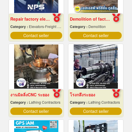
Repair factory elevators, warehouses
Demolition of factory in Samut Prakan
Category :
Elevators-Freight & Passenger
Category :
Demolition
Contact seller
Contact seller
งานมิลลิ่งCNC ระยอง
โรงกลึงระยอง
Category :
Lathing Contractors
Category :
Lathing Contractors
Contact seller
Contact seller