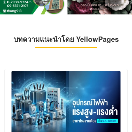
บทความแนะนำโดย YellowPages