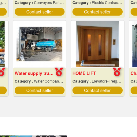
nt
Category :
Conveyors Parts & Supplies
Category :
Electric Contractors-Industrial & Residential
Cat
Contact seller
Contact seller
Water supply trucks near me
HOME LIFT
Category :
Water Company-Bulk
Category :
Elevators-Freight & Passenger
Cat
Contact seller
Contact seller