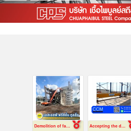
Demolition of factory in Samut Prakan
Accepting the design of crane factory