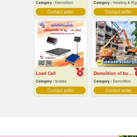
Category :
Demolition
Category :
Hoisting & Rigging Equipme
Contact seller
Contact seller
Load Cell
Demolition of buildings in Samut Prakan
Category :
Scales
Category :
Demolition
Contact seller
Contact seller