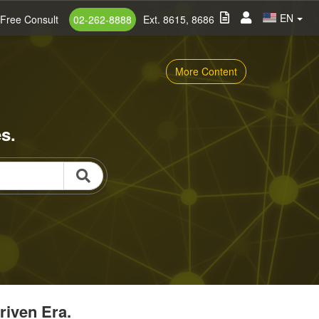
EN
Free Consult
02-262-8888
Ext. 8615, 8686
More Content
s.
riven Era.