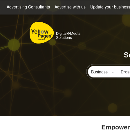
Skip
Advertising Consultants
Advertise with us
Update your busines
to
main
content
S
Business
Empowerin