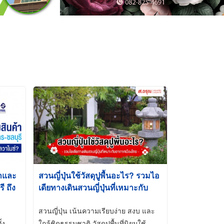
้าและ
สวนญี่ปุ่นใช้วัสดุปูพื้นอะไร? รวมไอ
 ถึง
เดียทางเดินสวนญี่ปุ่นที่เหมาะกับ
t-Dip
อากาศเมืองไทย
สวนญี่ปุ่น เน้นความเรียบง่าย สงบ และ
้ง
ใกล้ชิดธรรมชาติ วัสดุปูพื้นที่นิยมใช้