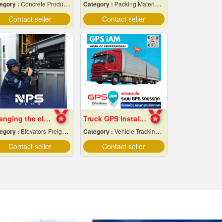
egory :
Concrete Products
Category :
Packing Materials-Mechanical
Contact seller
Contact seller
Changing the elevator sling.
Truck GPS installation.
egory :
Elevators-Freight & Passenger
Category :
Vehicle Tracking System
Contact seller
Contact seller