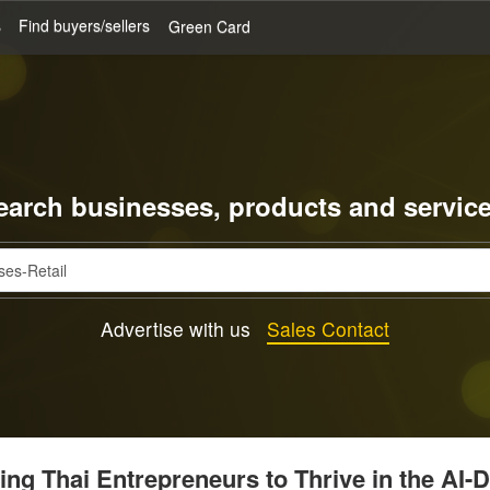
s
Find buyers/sellers
Green Card
earch businesses, products and service
Advertise with us
Sales Contact
g Thai Entrepreneurs to Thrive in the AI-D