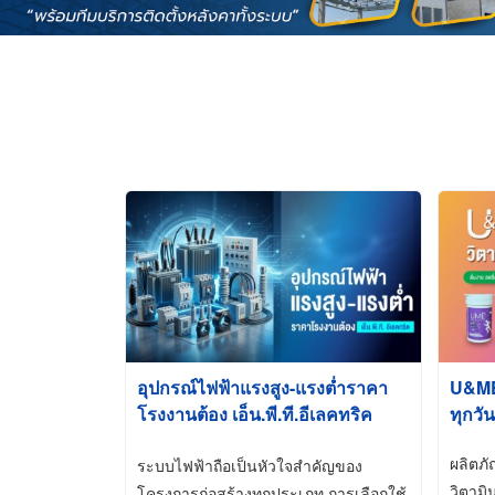
อุปกรณ์ไฟฟ้าแรงสูง-แรงต่ำราคา
U&ME ว
โรงงานต้อง เอ็น.พี.ที.อีเลคทริค
ทุกวัน
ซัพพลาย
ผลิตภ
ระบบไฟฟ้าถือเป็นหัวใจสำคัญของ
วิตามิ
โครงการก่อสร้างทุกประเภท การเลือกใช้