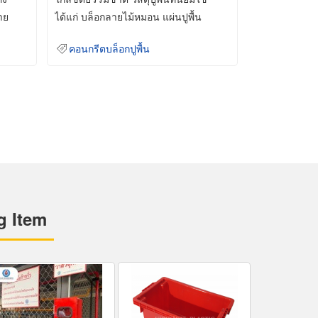
าย
ได้แก่ บล็อกลายไม้หมอน แผ่นปูพื้น
คอนกรีต
คอนกรีตบล็อกปูพื้น
g Item