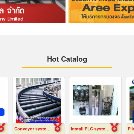
Hot Catalog
Conveyor system installation
Install PLC system Rayong