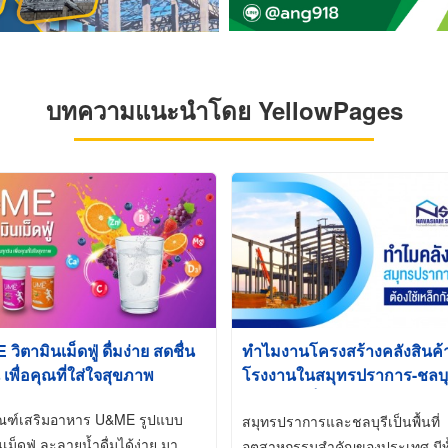
บทความแนะนำโดย YellowPages
ิตามินเม็ดฟู่ ดื่มง่าย สดชื่น
ทำไมงานโครงสร้างคลังสินค
 เพื่อคุณที่ใส่ใจสุขภาพ
โรงงานในสมุทรปราการ-ชลบุรี
นิยมใช้เหล็กชุบกัลวาไนซ์ (Ho
ัณฑ์เสริมอาหาร U&ME รูปแบบ
Galvanized)
สมุทรปราการและชลบุรีเป็นพื้นที่
นเม็ดฟู่ ละลายน้ำดื่มได้ง่าย มา
อุตสาหกรรมสำคัญของประเทศ มีทั