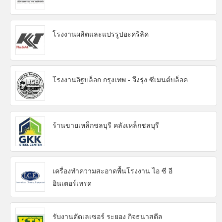
โรงงานผลิตและแปรรูปอะคริลิค
โรงงานอิฐบล็อก กรุงเทพ - จึงรุ่ง ซีเมนต์บล็อค
ร้านขายเหล็กชลบุรี คลังเหล็กชลบุรี
เครื่องทำความสะอาดพื้นโรงงาน ไอ ซี อี
อินเตอร์เทรด
รับงานตัดเลเซอร์ ระยอง กิจธนาสตีล