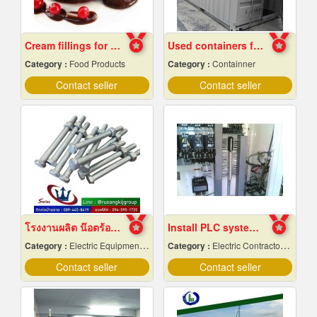
Cream fillings for bread
Used containers for sale, cheap price
Category :
Food Products
Category :
Containner
Contact seller
Contact seller
โรงงานผลิต น๊อตร้อยเสาไฟฟ้า ราคา
Install PLC system Rayong
Category :
Electric Equipment & Supplies-Wholesale & Manufacturers
Category :
Electric Contractors-Industrial & Residential
Contact seller
Contact seller