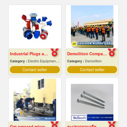
Industrial Plugs and Sockets in Pattaya, Chonburi
Demolition Company Samut Prakan
Category :
Electric Equipment & Supplies-Wholesale & Manufacturers
Category :
Demolition
Contact seller
Contact seller
Get pressed micropiles to fix the collapsed house.
ตะปูตอกคอนกรีต