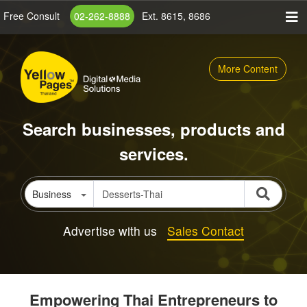
Skip
Free Consult
02-262-8888
Ext. 8615, 8686
to
main
content
More Content
Search businesses, products and
services.
Business
Advertise with us
Sales Contact
Empowering Thai Entrepreneurs to