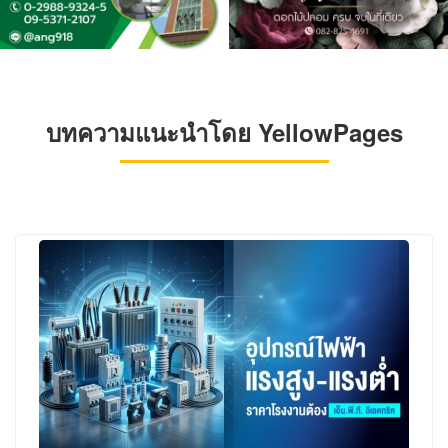
บทความแนะนำโดย YellowPages