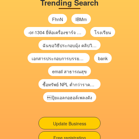
Trending Search
FhnN
IBMm
-or-1304 ยี่ห้อเครื่องชาร์จ chargecore
โรงเรียน
ฉันขอวิธีประกอบมุ้ง คลิปวิดีโอ การประกอบมุ้ง
เอกสารประกอบการบรรยาย การประเมินความเสี่ยงเพื่อวางแผนการตรวจสอบ \
bank
email สาธารณสุข
ซื้อทรัพย์ NPL ต่ำกว่าราคาตลาด 30-70% แบบไม่ต้องไปประมูล”
ปุ้ยแอลกอฮอล์เพลงดัง
Update Business
Free registration