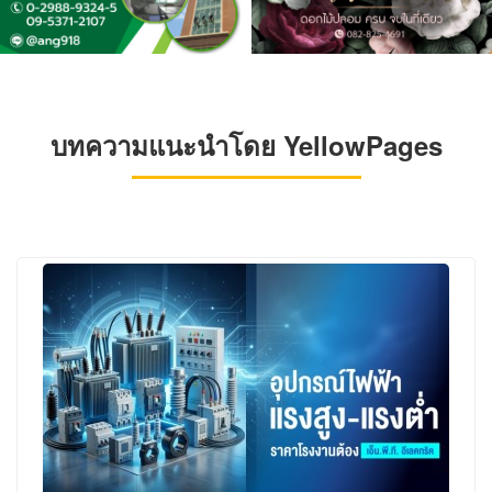
บทความแนะนำโดย YellowPages