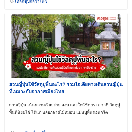
เหล็กชุบกัลวาไนซ์
สวนญี่ปุ่นใช้วัสดุปูพื้นอะไร? รวมไอเดียทางเดินสวนญี่ปุ่น
ที่เหมาะกับอากาศเมืองไทย
สวนญี่ปุ่น เน้นความเรียบง่าย สงบ และใกล้ชิดธรรมชาติ วัสดุปู
พื้นที่นิยมใช้ ได้แก่ บล็อกลายไม้หมอน แผ่นปูพื้นคอนกรีต