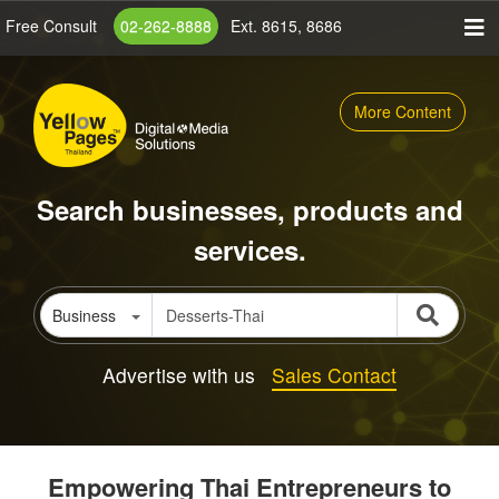
Skip
Free Consult
02-262-8888
Ext. 8615, 8686
to
main
content
More Content
Search businesses, products and
services.
Business
Advertise with us
Sales Contact
Empowering Thai Entrepreneurs to