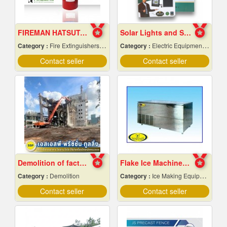
FIREMAN HATSUTA Dry chemical fire extinguisher
Solar Lights and Solar Energy Equipment in Pattaya, Chonburi
Category :
Fire Extinguishers & Equipment
Category :
Electric Equipment & Supplies-Wholesale & Manufacturers
Contact seller
Contact seller
Demolition of factory in Samut Prakan
Flake Ice Machine Chiang Mai
Category :
Demolition
Category :
Ice Making Equipment & Machines
Contact seller
Contact seller