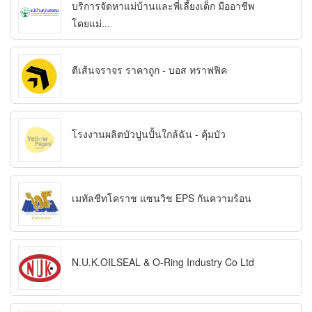
บริการจัดหาแม่บ้านและพี่เลี้ยงเด็ก มืออาชีพ
โดยแม่...
ตีเส้นจราจร ราคาถูก - บอส ทราฟฟิค
โรงงานผลิตบัวปูนปั้นใกล้ฉัน - คุ้มบัว
เมทัลชีทโคราช แซนวิช EPS กันความร้อน
N.U.K.OILSEAL & O-Ring Industry Co Ltd