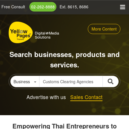
Skip
Free Consult
02-262-8888
Ext. 8615, 8686
to
main
content
More Content
Search businesses, products and
services.
Business
Advertise with us
Sales Contact
Empowering Thai Entrepreneurs to