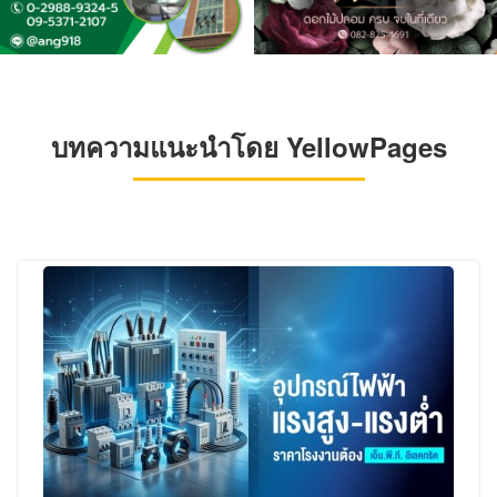
บทความแนะนำโดย YellowPages