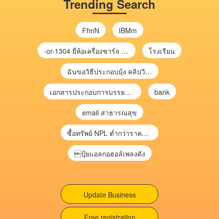
Trending Search
FhnN
IBMm
-or-1304 ยี่ห้อเครื่องชาร์จ chargecore
โรงเรียน
ฉันขอวิธีประกอบมุ้ง คลิปวิดีโอ การประกอบมุ้ง
เอกสารประกอบการบรรยาย การประเมินความเสี่ยงเพื่อวางแผนการตรวจสอบ \
bank
email สาธารณสุข
ซื้อทรัพย์ NPL ต่ำกว่าราคาตลาด 30-70% แบบไม่ต้องไปประมูล”
ปุ้ยแอลกอฮอล์เพลงดัง
Update Business
Free registration