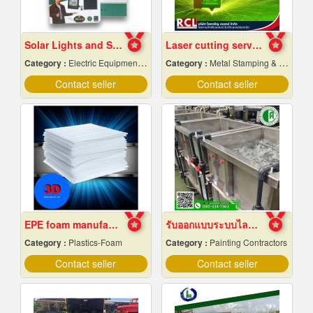
Solar Lights and Solar Energy Equipment in Pattaya, Chonburi
Laser cutting service according to the design
Category :
Electric Equipment & Supplies-Wholesale & Manufacturers
Category :
Metal Stamping & Cutting
Contact seller
Contact seller
EPE foam manufacturer
รับออกแบบระบบไลน์ชุบชิ้นงานอุตสาหกรรม
Category :
Plastics-Foam
Category :
Painting Contractors
Contact seller
Contact seller