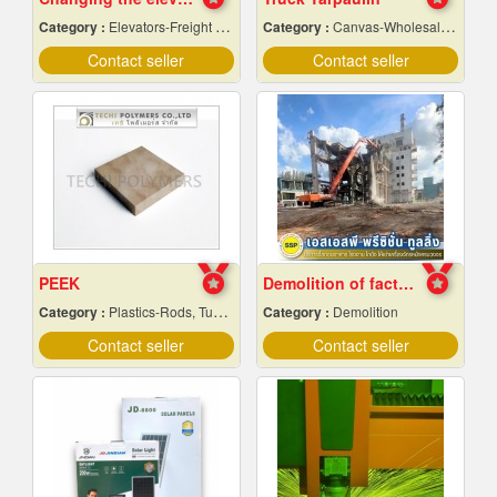
Category :
Elevators-Freight & Passenger
Category :
Canvas-Wholesale & Manufacturers
Contact seller
Contact seller
PEEK
Demolition of factory in Samut Prakan
Category :
Plastics-Rods, Tubes, Sheets, Etc, Supply Centers
Category :
Demolition
Contact seller
Contact seller