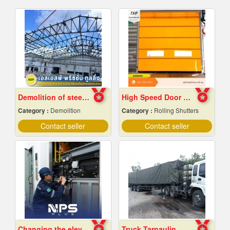
Demolition of steel structures, Samut Prakan
High Speed ​​Door Samut Prakan
Category :
Demolition
Category :
Rolling Shutters
Contact seller
Contact seller
Changing the elevator sling.
Truck Tarpaulin