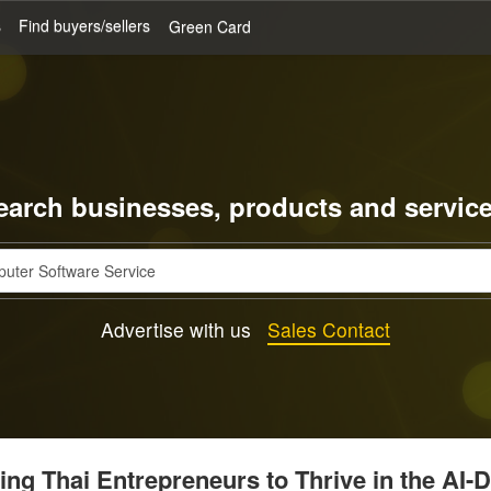
s
Find buyers/sellers
Green Card
earch businesses, products and service
Advertise with us
Sales Contact
g Thai Entrepreneurs to Thrive in the AI-D