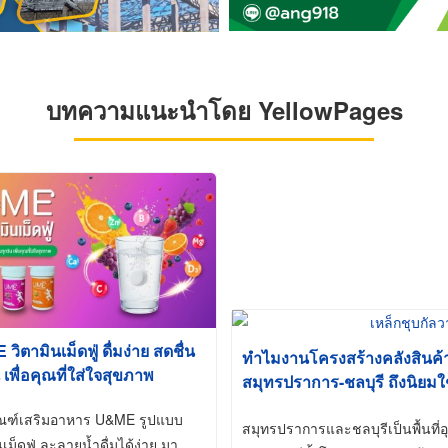
บทความแนะนำโดย YellowPages
ิตามินเม็ดฟู่ ดื่มง่าย สดชื่น
ทำไมงานโครงสร้างคลังสินค
 เพื่อคุณที่ใส่ใจสุขภาพ
สมุทรปราการ-ชลบุรี ถึงนิยมใ
(Hot-Dip Galvanized)
ัณฑ์เสริมอาหาร U&ME รูปแบบ
สมุทรปราการและชลบุรีเป็นพื้นท
นเม็ดฟู่ ละลายน้ำดื่มได้ง่าย มา