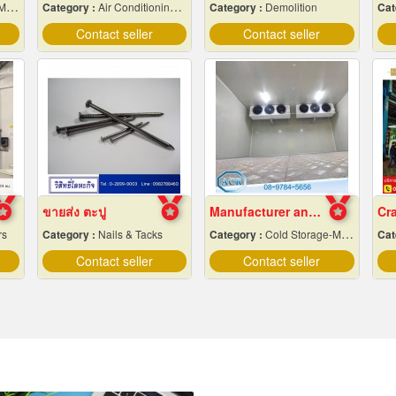
igner
Category :
Air Conditioning Contractors
Category :
Demolition
Cat
Contact seller
Contact seller
ขายส่ง ตะปู
Manufacturer and installer of prefabricated cold r
rs
Category :
Nails & Tacks
Category :
Cold Storage-Manufacturers & Installation Designer
Cat
Contact seller
Contact seller