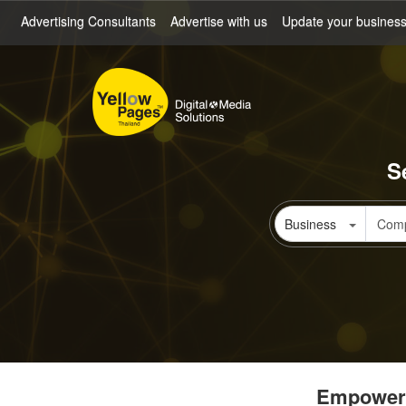
Skip
Advertising Consultants
Advertise with us
Update your busines
to
main
content
S
Business
Empowerin