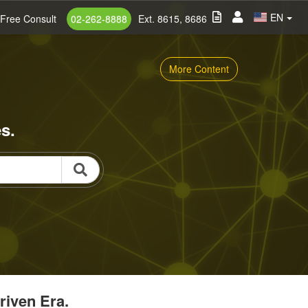
EN
Free Consult
02-262-8888
Ext. 8615, 8686
More Content
s.
riven Era.