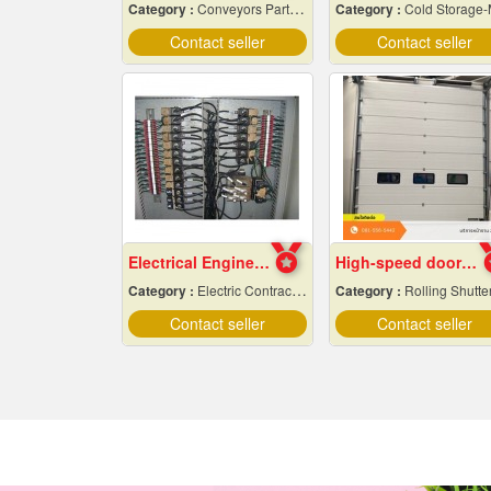
Category :
Conveyors Parts & Supplies
Category :
Cold Storage-Manufacturers & Installation Des
Contact seller
Contact seller
Electrical Engineering
High-speed door installation contractor
Category :
Electric Contractors-Industrial & Residential
Category :
Rolling Shutte
Contact seller
Contact seller