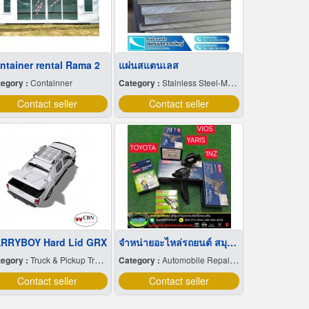
ntainer rental Rama 2
แผ่นสแตนเลส
egory :
Containner
Category :
Stainless Steel-Manufacture & Distributions
Contact seller
Contact seller
RRYBOY Hard Lid GRX
จำหน่ายอะไหล่รถยนต์ สมุทรปราการ
egory :
Truck & Pickup Truck-Bodies & Roof Racks
Category :
Automobile Repairing & Service
Contact seller
Contact seller