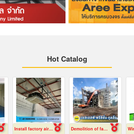
Hot Catalog
Install factory air conditioning system
Demolition of factory in Samut Prakan