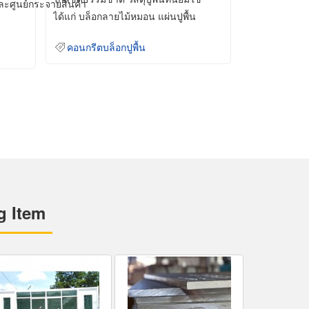
และศูนย์กระจายสินค้า
ได้แก่ บล็อกลายไม้หมอน แผ่นปูพื้น
คอนกรีต
คอนกรีตบล็อกปูพื้น
g Item