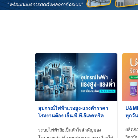
อุปกรณ์ไฟฟ้าแรงสูง-แรงต่ำราคา
U&ME ว
โรงงานต้อง เอ็น.พี.ที.อีเลคทริค
ทุกวัน
ซัพพลาย
ผลิตภ
ระบบไฟฟ้าถือเป็นหัวใจสำคัญของ
วิตามิ
โครงการก่อสร้างทุกประเภท การเลือกใช้