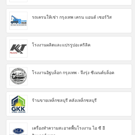
รถเครนให้เช่า กรุงเทพ เครน แอนด์ เซอร์วิส
โรงงานผลิตและแปรรูปอะคริลิค
โรงงานอิฐบล็อก กรุงเทพ - จึงรุ่ง ซีเมนต์บล็อค
ร้านขายเหล็กชลบุรี คลังเหล็กชลบุรี
เครื่องทำความสะอาดพื้นโรงงาน ไอ ซี อี