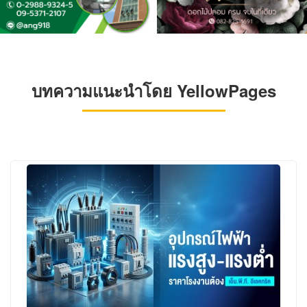
บทความแนะนำโดย YellowPages