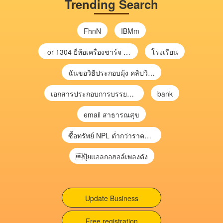
Trending Search
FhnN
IBMm
-or-1304 ยี่ห้อเครื่องชาร์จ chargecore
โรงเรียน
ฉันขอวิธีประกอบมุ้ง คลิปวิดีโอ การประกอบมุ้ง
เอกสารประกอบการบรรยาย การประเมินความเสี่ยงเพื่อวางแผนการตรวจสอบ \
bank
email สาธารณสุข
ซื้อทรัพย์ NPL ต่ำกว่าราคาตลาด 30-70% แบบไม่ต้องไปประมูล”
ปุ้ยแอลกอฮอล์เพลงดัง
Update Business
Free registration