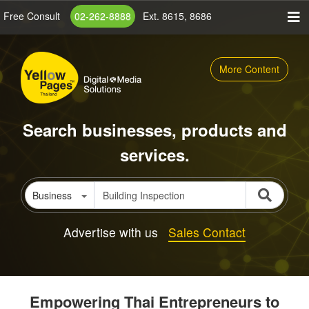
Skip
Free Consult
02-262-8888
Ext. 8615, 8686
to
main
content
More Content
Search businesses, products and
services.
Business
Advertise with us
Sales Contact
Empowering Thai Entrepreneurs to