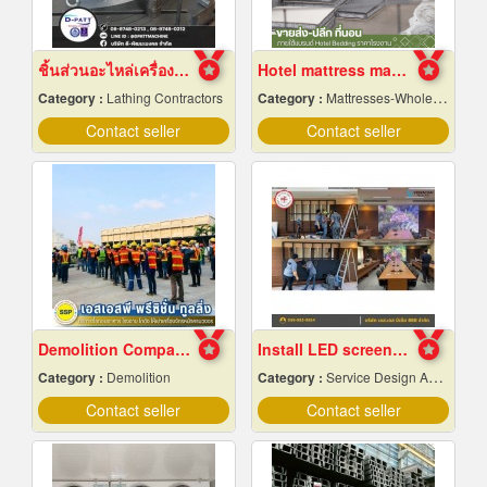
ชิ้นส่วนอะไหล่เครื่องจักรกล
Hotel mattress manufacturing factory
Category :
Lathing Contractors
Category :
Mattresses-Wholesale & Manufacturers
Contact seller
Contact seller
Demolition Company Samut Prakan
Install LED screens inside the auditorium
Category :
Demolition
Category :
Service Design And Advertising 24 Hours.
Contact seller
Contact seller