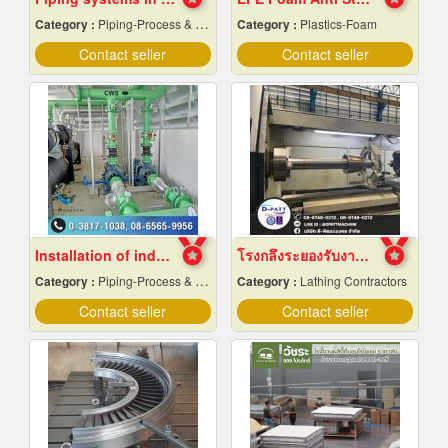
Category :
Piping-Process & Industrial
Category :
Plastics-Foam
Contact seller
Contact seller
Installation of industrial piping work
โรงกลึงระยองรับงานผลิตด่วน
Category :
Piping-Process & Industrial
Category :
Lathing Contractors
Contact seller
Contact seller