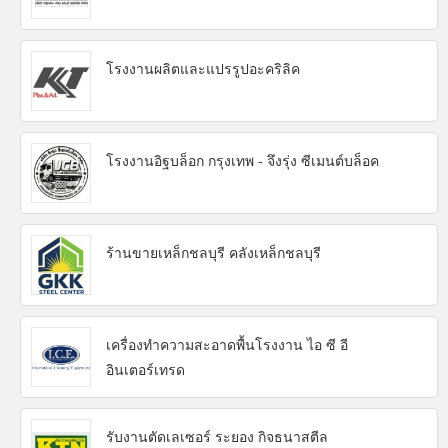
โรงงานผลิตและแปรรูปอะคริลิค
โรงงานอิฐบล็อก กรุงเทพ - จึงรุ่ง ซีเมนต์บล็อค
ร้านขายเหล็กชลบุรี คลังเหล็กชลบุรี
เครื่องทำความสะอาดพื้นโรงงาน ไอ ซี อี
อินเตอร์เทรด
รับงานตัดเลเซอร์ ระยอง กิจธนาสตีล