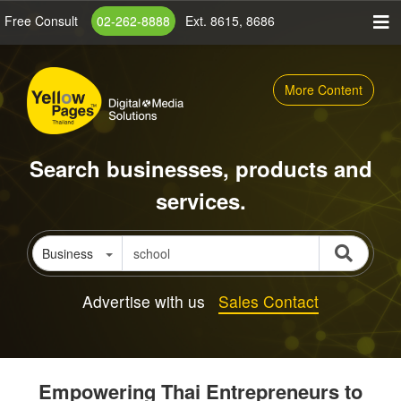
Skip
Free Consult
02-262-8888
Ext. 8615, 8686
to
main
content
More Content
Search businesses, products and
services.
Business
Advertise with us
Sales Contact
Empowering Thai Entrepreneurs to