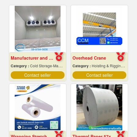
Manufacturer and installer of prefabricated cold r
Overhead Crane
Category :
Cold Storage-Manufacturers & Installation Designer
Category :
Hoisting & Rigging Equipment
Contact seller
Contact seller
Wrapping Stretch Film
Thermal Paper 57x80 Wholesale Price