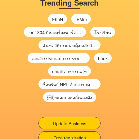
Trending Search
FhnN
IBMm
-or-1304 ยี่ห้อเครื่องชาร์จ chargecore
โรงเรียน
ฉันขอวิธีประกอบมุ้ง คลิปวิดีโอ การประกอบมุ้ง
เอกสารประกอบการบรรยาย การประเมินความเสี่ยงเพื่อวางแผนการตรวจสอบ \
bank
email สาธารณสุข
ซื้อทรัพย์ NPL ต่ำกว่าราคาตลาด 30-70% แบบไม่ต้องไปประมูล”
ปุ้ยแอลกอฮอล์เพลงดัง
Update Business
Free registration