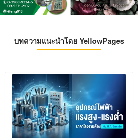
บทความแนะนำโดย YellowPages