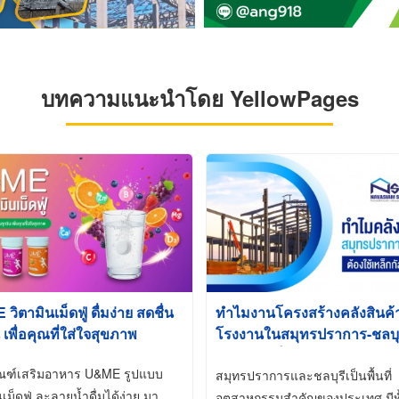
บทความแนะนำโดย YellowPages
ิตามินเม็ดฟู่ ดื่มง่าย สดชื่น
ทำไมงานโครงสร้างคลังสินค
 เพื่อคุณที่ใส่ใจสุขภาพ
โรงงานในสมุทรปราการ-ชลบุรี
นิยมใช้เหล็กชุบกัลวาไนซ์ (Ho
ัณฑ์เสริมอาหาร U&ME รูปแบบ
Galvanized)
สมุทรปราการและชลบุรีเป็นพื้นที่
นเม็ดฟู่ ละลายน้ำดื่มได้ง่าย มา
อุตสาหกรรมสำคัญของประเทศ มีทั