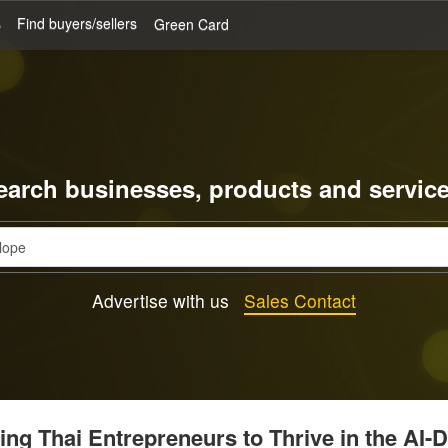
s
Find buyers/sellers
Green Card
earch businesses, products and service
Advertise with us
Sales Contact
g Thai Entrepreneurs to Thrive in the AI-D