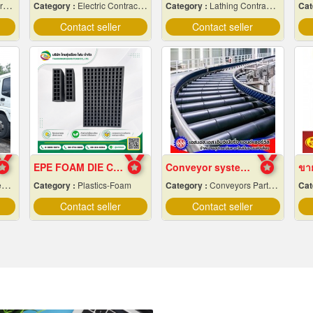
ts
Category :
Electric Contractors-Industrial & Residential
Category :
Lathing Contractors
Cat
Contact seller
Contact seller
EPE FOAM DIE CUTTING
Conveyor system installation
s
Category :
Plastics-Foam
Category :
Conveyors Parts & Supplies
Cat
Contact seller
Contact seller