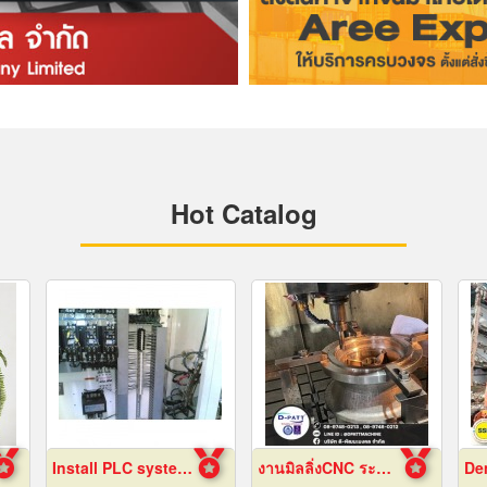
Hot Catalog
Install PLC system Rayong
งานมิลลิ่งCNC ระยอง