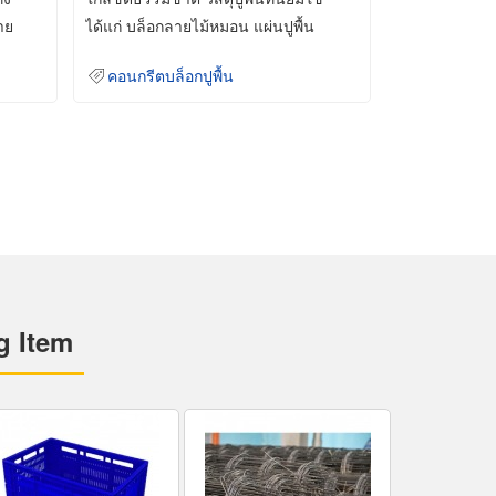
าย
ได้แก่ บล็อกลายไม้หมอน แผ่นปูพื้น
คอนกรีต
คอนกรีตบล็อกปูพื้น
g Item