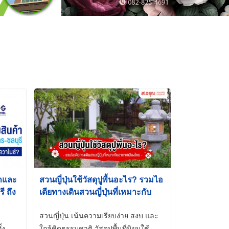
้าและ
สวนญี่ปุ่นใช้วัสดุปูพื้นอะไร? รวมไอ
 ถึง
เดียทางเดินสวนญี่ปุ่นที่เหมาะกับ
t-Dip
อากาศเมืองไทย
สวนญี่ปุ่น เน้นความเรียบง่าย สงบ และ
้ง
ใกล้ชิดธรรมชาติ วัสดุปูพื้นที่นิยมใช้