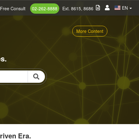
EN
Free Consult
02-262-8888
Ext. 8615, 8686
More Content
s.
riven Era.