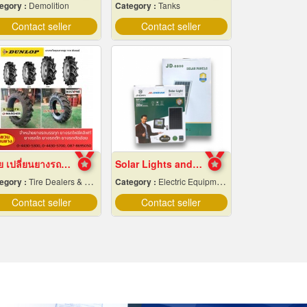
egory :
Demolition
Category :
Tanks
Contact seller
Contact seller
ขาย เปลี่ยนยางรถไถ 12.4-24
Solar Lights and Solar Energy Equipment in Pattaya, Chonburi
egory :
Tire Dealers & Distributors
Category :
Electric Equipment & Supplies-Wholesale & Manufacturers
Contact seller
Contact seller