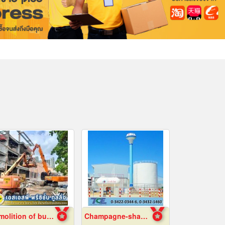
Demolition of buildings in Samut Prakan
Champagne-shaped steel water tower