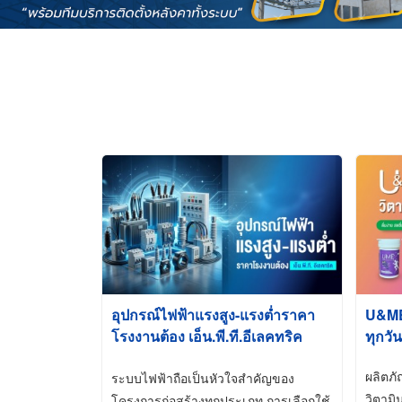
อุปกรณ์ไฟฟ้าแรงสูง-แรงต่ำราคา
U&ME ว
โรงงานต้อง เอ็น.พี.ที.อีเลคทริค
ทุกวัน
ซัพพลาย
ผลิตภ
ระบบไฟฟ้าถือเป็นหัวใจสำคัญของ
วิตามิ
โครงการก่อสร้างทุกประเภท การเลือกใช้