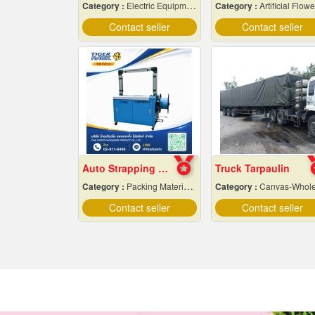
Category :
Electric Equipment & Supplies-Wholesale & Manufacturers
Category :
Artificial Flowers & Plan
Contact seller
Contact seller
Auto Strapping Machine
Truck Tarpaulin
Category :
Packing Materials-Mechanical
Category :
Canvas-Wholesale & Manufacturer
Contact seller
Contact seller