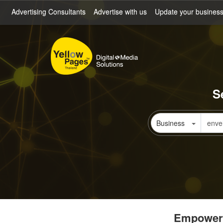
Skip
Advertising Consultants
Advertise with us
Update your busines
to
main
content
S
Business
Empowerin