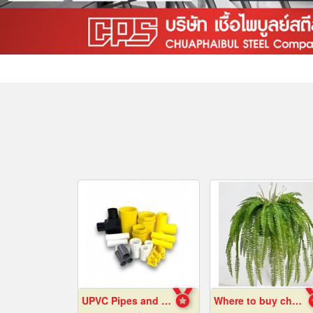
UPVC Pipes and Electrical Conduit Accessories in Pattaya and Chonburi
Where to buy cheap fake plants