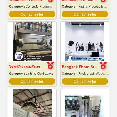
Category :
Concrete Products
Category :
Piping-Process & Industrial
Contact seller
Contact seller
โรงกลึงระยองรับงานผลิตด่วน
Bangkok Photo Studio
Category :
Lathing Contractors
Category :
Photograph Wedding Studio
Contact seller
Contact seller