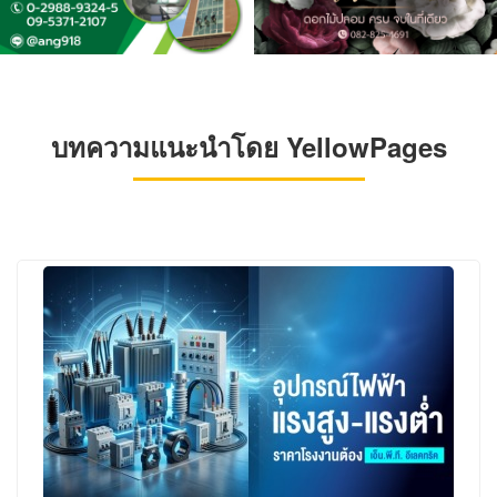
บทความแนะนำโดย YellowPages