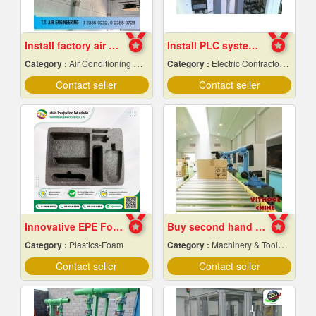
Install factory air conditioning system
Install PLC system Rayong
Category :
Air Conditioning Contractors
Category :
Electric Contractors-Industrial & Residential
Contact seller
Contact seller
Innovative EPE Foam packaging
Buy second hand industrial machinery
Category :
Plastics-Foam
Category :
Machinery & Tools-New
Contact seller
Contact seller