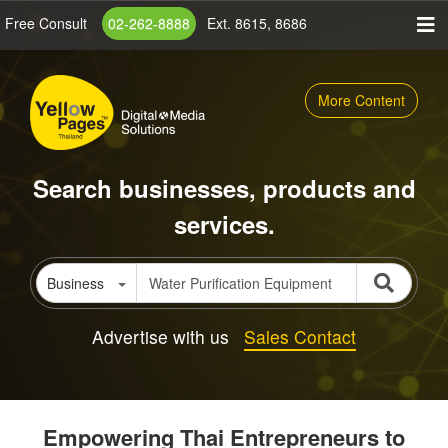
Skip
Free Consult
02-262-8888
Ext. 8615, 8686
to
main
content
More Content
Search businesses, products and
services.
Business
Advertise with us
Sales Contact
Empowering Thai Entrepreneurs to