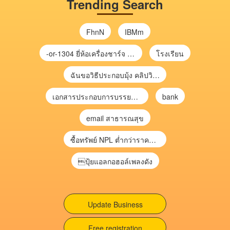
Trending Search
FhnN
IBMm
-or-1304 ยี่ห้อเครื่องชาร์จ chargecore
โรงเรียน
ฉันขอวิธีประกอบมุ้ง คลิปวิดีโอ การประกอบมุ้ง
เอกสารประกอบการบรรยาย การประเมินความเสี่ยงเพื่อวางแผนการตรวจสอบ \
bank
email สาธารณสุข
ซื้อทรัพย์ NPL ต่ำกว่าราคาตลาด 30-70% แบบไม่ต้องไปประมูล”
ปุ้ยแอลกอฮอล์เพลงดัง
Update Business
Free registration