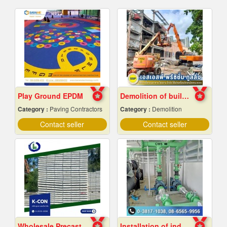
Play Ground EPDM
Demolition of buildings in Samut Prakan
Category :
Paving Contractors
Category :
Demolition
Contact seller
Contact seller
Wholesale Precast Concrete Slabs, Samut Prakan
Installation of industrial piping work