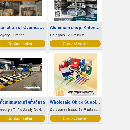
Installation of Overhead Crane
Aluminum shop, Khlong Luang
egory :
Cranes
Category :
Aluminum
Contact seller
Contact seller
ดตั้งหมอนคอนกรีตกั้นล้อรถ
Wholesale Office Supplies
egory :
Traffic Safety Devices
Category :
Industrial Equipment & Supplies
Contact seller
Contact seller