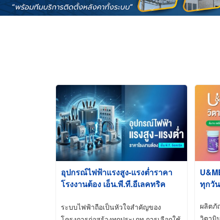
อุปกรณ์ไฟฟ้าแรงสูง-แรงต่ำราคา
U&ME ว
โรงงานต้อง เอ็น.พี.ที.อีเลคทริค
ทุกวัน
ซัพพลาย
ผลิตภ
ระบบไฟฟ้าถือเป็นหัวใจสำคัญของ
วิตามิ
โครงการก่อสร้างทุกประเภท การเลือกใช้