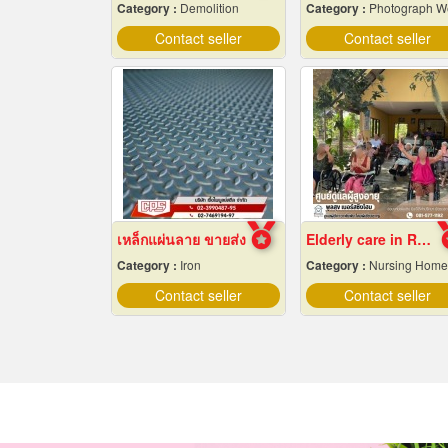
Category :
Demolition
Category :
Photograph Wedding Stud
Contact seller
Contact seller
เหล็กแผ่นลาย ขายส่ง
Elderly care in Rayong
Category :
Iron
Category :
Nursing Home
Contact seller
Contact seller