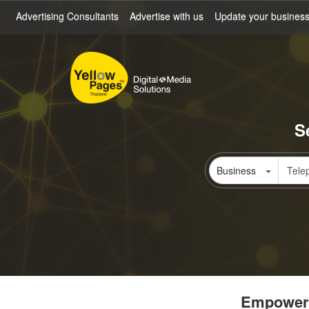
Skip
Advertising Consultants
Advertise with us
Update your busines
to
main
content
S
Business
Empowerin