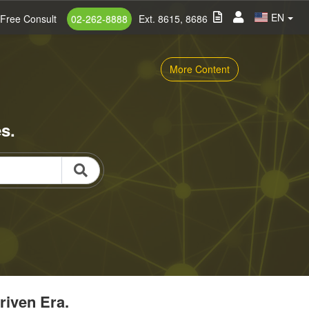
EN
Free Consult
02-262-8888
Ext. 8615, 8686
More Content
s.
riven Era.