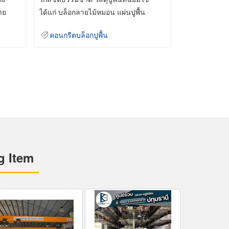
าย
ได้แก่ บล็อกลายไม้หมอน แผ่นปูพื้น
คอนกรีต
คอนกรีตบล็อกปูพื้น
g Item