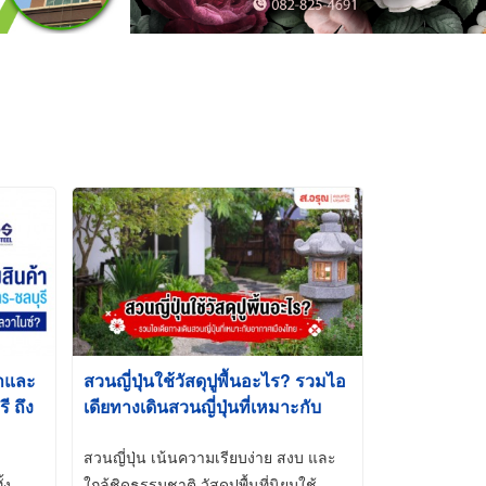
้าและ
สวนญี่ปุ่นใช้วัสดุปูพื้นอะไร? รวมไอ
 ถึง
เดียทางเดินสวนญี่ปุ่นที่เหมาะกับ
t-Dip
อากาศเมืองไทย
สวนญี่ปุ่น เน้นความเรียบง่าย สงบ และ
้ง
ใกล้ชิดธรรมชาติ วัสดุปูพื้นที่นิยมใช้