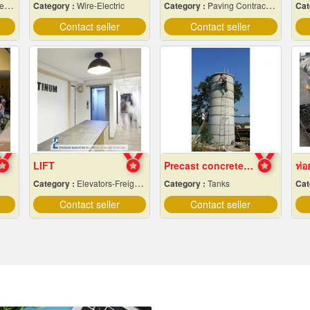
io
Category :
Wire-Electric
Category :
Paving Contractors
Cat
Contact seller
Contact seller
LIFT
Precast concrete water tank factory
Category :
Elevators-Freight & Passenger
Category :
Tanks
Cat
Contact seller
Contact seller