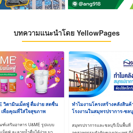
บทความแนะนำโดย YellowPages
ิตามินเม็ดฟู่ ดื่มง่าย สดชื่น
ทำไมงานโครงสร้างคลังสินค
 เพื่อคุณที่ใส่ใจสุขภาพ
โรงงานในสมุทรปราการ-ชลบุรี
นิยมใช้เหล็กชุบกัลวาไนซ์ (Ho
ัณฑ์เสริมอาหาร U&ME รูปแบบ
Galvanized)
สมุทรปราการและชลบุรีเป็นพื้นที่
นเม็ดฟู่ ละลายน้ำดื่มได้ง่าย มา
อุตสาหกรรมสำคัญของประเทศ มีทั