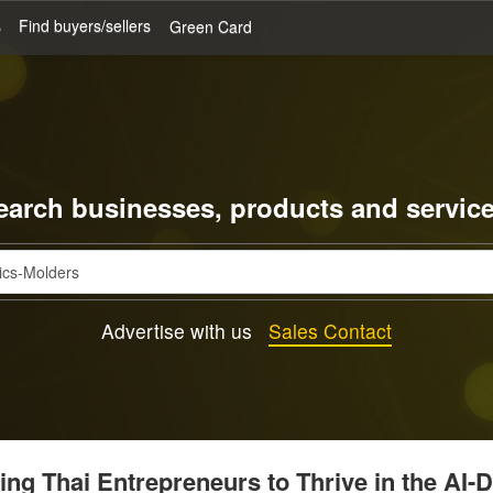
s
Find buyers/sellers
Green Card
earch businesses, products and service
Advertise with us
Sales Contact
g Thai Entrepreneurs to Thrive in the AI-D