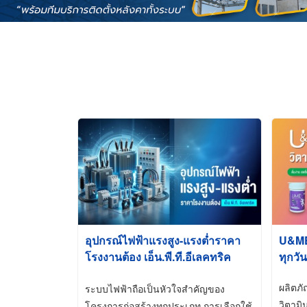
อุปกรณ์ไฟฟ้าแรงสูง-แรงต่ำราคา
U&ME ว
โรงงานต้อง เอ็น.พี.ที.อีเลคทริค
ทุกวัน
ซัพพลาย
ผลิตภ
ระบบไฟฟ้าถือเป็นหัวใจสำคัญของ
วิตามิ
โครงการก่อสร้างทุกประเภท การเลือกใช้