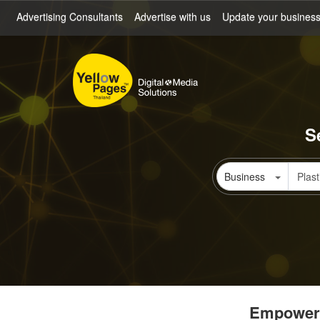
Skip
Advertising Consultants
Advertise with us
Update your busines
to
main
content
S
Business
Empowerin