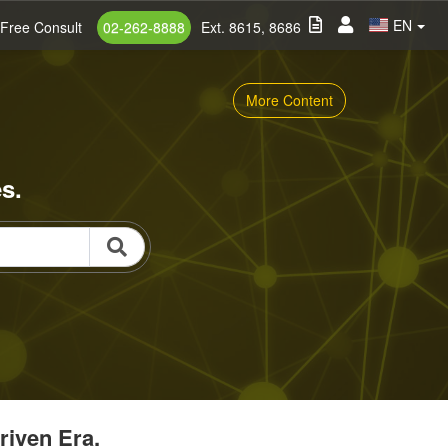
EN
Free Consult
02-262-8888
Ext. 8615, 8686
More Content
s.
riven Era.