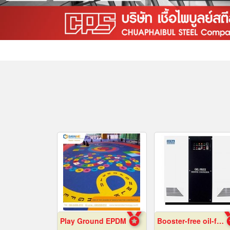
Play Ground EPDM
Booster-free oil-free air pump