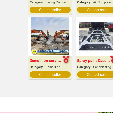
Category :
Paving Contractors
Category :
Air Compresso
Contact seller
Contact seller
Demolition services in Samut Prakan
Spray paint Cassie cars, Chonburi
Category :
Demolition
Category :
Sandblasting
Contact seller
Contact seller