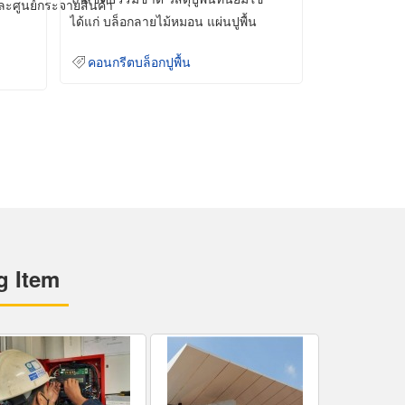
และศูนย์กระจายสินค้า
ได้แก่ บล็อกลายไม้หมอน แผ่นปูพื้น
คอนกรีต
คอนกรีตบล็อกปูพื้น
g Item