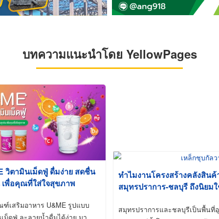
บทความแนะนำโดย YellowPages
ิตามินเม็ดฟู่ ดื่มง่าย สดชื่น
ทำไมงานโครงสร้างคลังสินค
 เพื่อคุณที่ใส่ใจสุขภาพ
สมุทรปราการ-ชลบุรี ถึงนิยมใ
(Hot-Dip Galvanized)
ัณฑ์เสริมอาหาร U&ME รูปแบบ
สมุทรปราการและชลบุรีเป็นพื้นท
นเม็ดฟู่ ละลายน้ำดื่มได้ง่าย มา