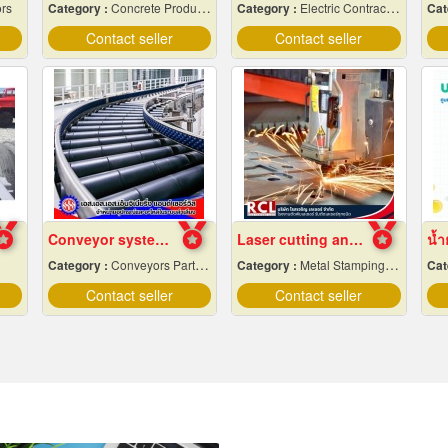
rs
Category :
Concrete Products
Category :
Electric Contractors-Industrial & Residential
Cat
Contact seller
Contact seller
Conveyor system installation
Laser cutting and folding factory, Ayutthaya
Category :
Conveyors Parts & Supplies
Category :
Metal Stamping & Cutting
Cat
Contact seller
Contact seller