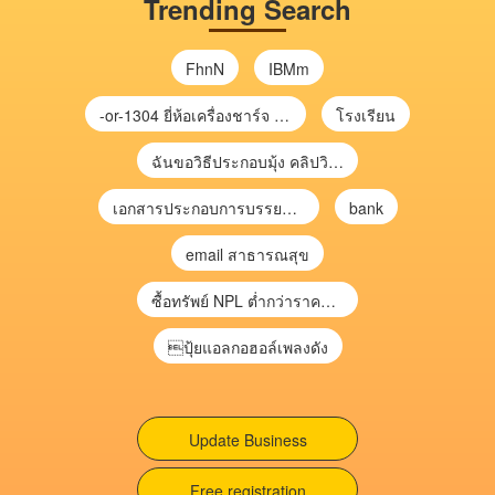
Trending Search
FhnN
IBMm
-or-1304 ยี่ห้อเครื่องชาร์จ chargecore
โรงเรียน
ฉันขอวิธีประกอบมุ้ง คลิปวิดีโอ การประกอบมุ้ง
เอกสารประกอบการบรรยาย การประเมินความเสี่ยงเพื่อวางแผนการตรวจสอบ \
bank
email สาธารณสุข
ซื้อทรัพย์ NPL ต่ำกว่าราคาตลาด 30-70% แบบไม่ต้องไปประมูล”
ปุ้ยแอลกอฮอล์เพลงดัง
Update Business
Free registration