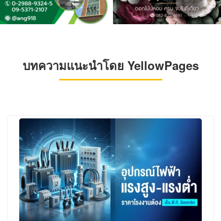
บทความแนะนำโดย YellowPages