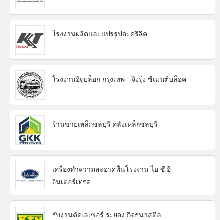
โรงงานผลิตและแปรรูปอะคริลิค
โรงงานอิฐบล็อก กรุงเทพ - จึงรุ่ง ซีเมนต์บล็อค
ร้านขายเหล็กชลบุรี คลังเหล็กชลบุรี
เครื่องทำความสะอาดพื้นโรงงาน ไอ ซี อี
อินเตอร์เทรด
รับงานตัดเลเซอร์ ระยอง กิจธนาสตีล