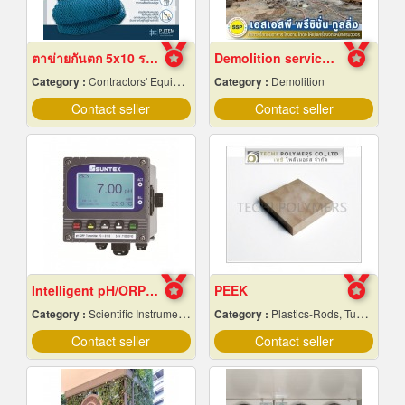
ตาข่ายกันตก 5x10 ราคาถูก
Demolition services in Samut Prakan
Category :
Contractors' Equipment & Supplies-Renting
Category :
Demolition
Contact seller
Contact seller
Intelligent pH/ORP Transmitter PC-3110 Series
PEEK
Category :
Scientific Instruments
Category :
Plastics-Rods, Tubes, Sheets, Etc, Supply Centers
Contact seller
Contact seller