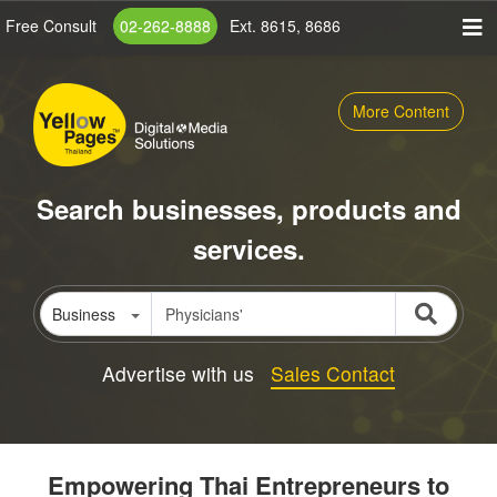
Skip
Free Consult
02-262-8888
Ext. 8615, 8686
to
main
content
More Content
Search businesses, products and
services.
Business
Advertise with us
Sales Contact
Empowering Thai Entrepreneurs to