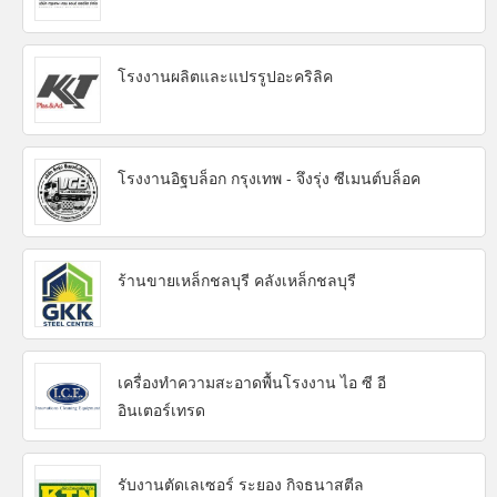
โรงงานผลิตและแปรรูปอะคริลิค
โรงงานอิฐบล็อก กรุงเทพ - จึงรุ่ง ซีเมนต์บล็อค
ร้านขายเหล็กชลบุรี คลังเหล็กชลบุรี
เครื่องทำความสะอาดพื้นโรงงาน ไอ ซี อี
อินเตอร์เทรด
รับงานตัดเลเซอร์ ระยอง กิจธนาสตีล