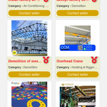
Category :
Air Conditioning Contractors
Category :
Demolition
Contact seller
Contact seller
Demolition of steel structures, Samut Prakan
Overhead Crane
Category :
Demolition
Category :
Hoisting & Rigging Equipment
Contact seller
Contact seller