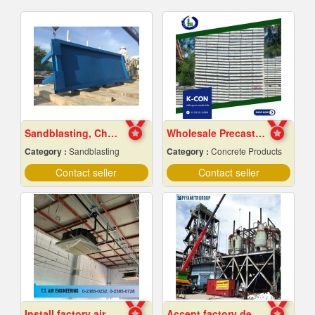
Sandblasting, Chonburi
Wholesale Precast Concrete Slabs, Samut Prakan
Category :
Sandblasting
Category :
Concrete Products
Contact seller
Contact seller
Install factory air conditioning system
Accept factory demolition