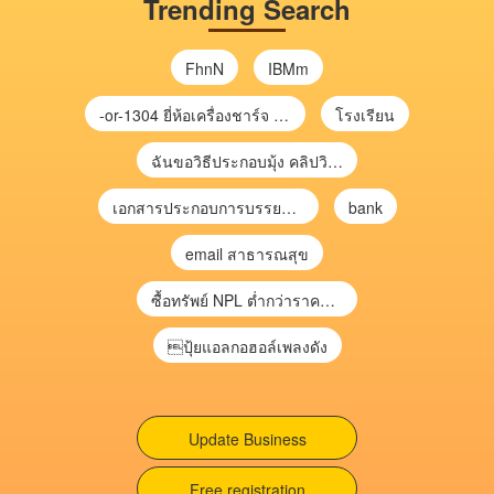
Trending Search
FhnN
IBMm
-or-1304 ยี่ห้อเครื่องชาร์จ chargecore
โรงเรียน
ฉันขอวิธีประกอบมุ้ง คลิปวิดีโอ การประกอบมุ้ง
เอกสารประกอบการบรรยาย การประเมินความเสี่ยงเพื่อวางแผนการตรวจสอบ \
bank
email สาธารณสุข
ซื้อทรัพย์ NPL ต่ำกว่าราคาตลาด 30-70% แบบไม่ต้องไปประมูล”
ปุ้ยแอลกอฮอล์เพลงดัง
Update Business
Free registration