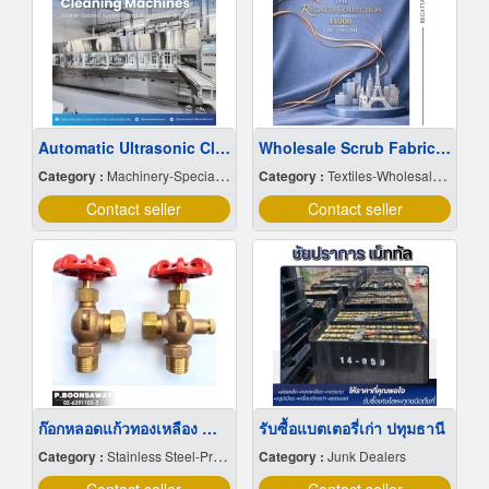
Automatic Ultrasonic Cleaning Machine (Water Base)
Wholesale Scrub Fabric for Garment Factories
Category :
Machinery-Specially Designed
Category :
Textiles-Wholesale & Manufacturers
Contact seller
Contact seller
ก๊อกหลอดแก้วทองเหลือง Water level gauge
รับซื้อแบตเตอรี่เก่า ปทุมธานี
Category :
Stainless Steel-Products
Category :
Junk Dealers