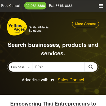
Skip
Free Consult
02-262-8888
Ext. 8615, 8686
to
main
content
More Content
Search businesses, products and
services.
Business
Advertise with us
Sales Contact
Empowering Thai Entrepreneurs to