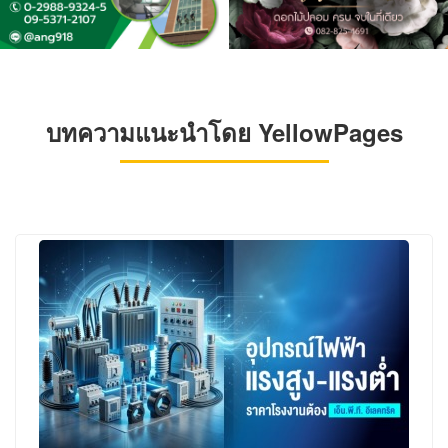
บทความแนะนำโดย YellowPages