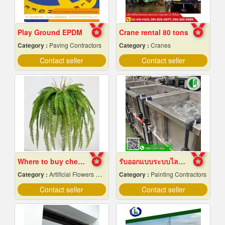
Play Ground EPDM
Crane rental 80 tons
Category :
Paving Contractors
Category :
Cranes
Contact seller
Contact seller
Where to buy cheap fake plants
รับออกแบบระบบไลน์ชุบชิ้นงานอุตสาหกรรม
Category :
Artificial Flowers & Plants
Category :
Painting Contractors
Contact seller
Contact seller