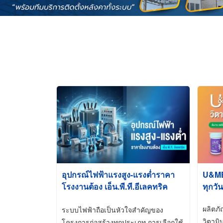
อุปกรณ์ไฟฟ้าแรงสูง-แรงต่ำราคา
U&ME ว
โรงงานต้อง เอ็น.พี.ที.อีเลคทริค
ทุกวัน
ซัพพลาย
ผลิตภ
ระบบไฟฟ้าถือเป็นหัวใจสำคัญของ
วิตามิ
โครงการก่อสร้างทุกประเภท การเลือกใช้