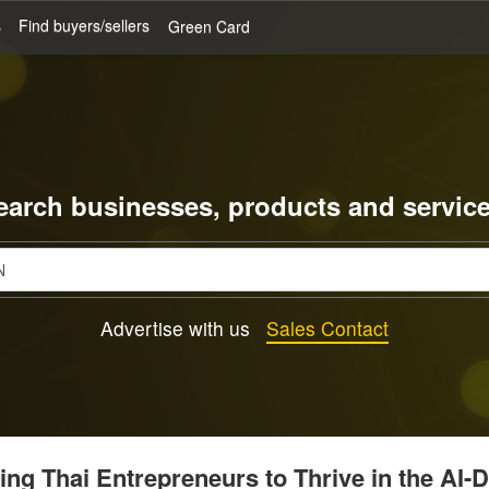
s
Find buyers/sellers
Green Card
earch businesses, products and service
Advertise with us
Sales Contact
g Thai Entrepreneurs to Thrive in the AI-D