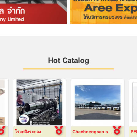
Hot Catalog
โรงกลึงระยอง
Chachoengsao staff shuttle service
PE