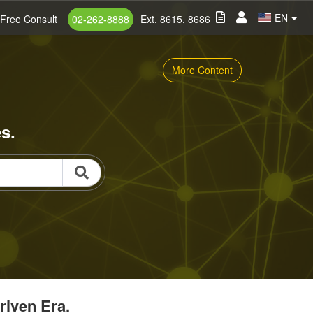
EN
Free Consult
02-262-8888
Ext. 8615, 8686
More Content
s.
riven Era.