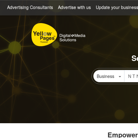
Skip
Advertising Consultants
Advertise with us
Update your busines
to
main
content
S
Business
Empowerin