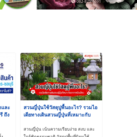
้าและ
สวนญี่ปุ่นใช้วัสดุปูพื้นอะไร? รวมไอ
 ถึง
เดียทางเดินสวนญี่ปุ่นที่เหมาะกับ
t-Dip
อากาศเมืองไทย
สวนญี่ปุ่น เน้นความเรียบง่าย สงบ และ
้ง
ใกล้ชิดธรรมชาติ วัสดุปูพื้นที่นิยมใช้