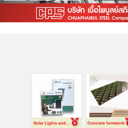
Solar Lights and Solar Energy Equipment in Pattaya, Chonburi
Concrete formwork