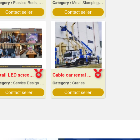
egory :
Plastics-Rods, Tubes, Sheets, Etc, Supply Centers
Category :
Metal Stamping & Cutting
Contact seller
Contact seller
Install LED screens inside the auditorium
Cable car rental Bangkok
egory :
Service Design And Advertising 24 Hours.
Category :
Cranes
Contact seller
Contact seller