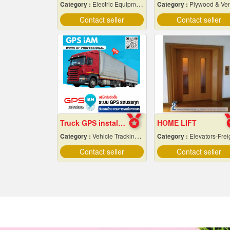
Category :
Electric Equipment & Supplies-Wholesale & Manufacturers
Category :
Plywood & Veneer-Dealer
Contact seller
Contact seller
Truck GPS installation.
HOME LIFT
Category :
Vehicle Tracking System
Category :
Elevators-Freight & Passeng
Contact seller
Contact seller