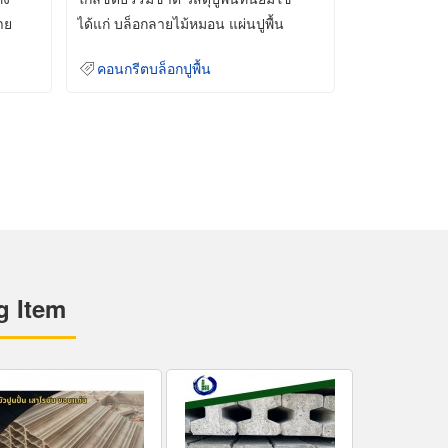
าย
ได้แก่ บล็อกลายไม้หมอน แผ่นปูพื้น
คอนกรีต
คอนกรีตบล็อกปูพื้น
g Item