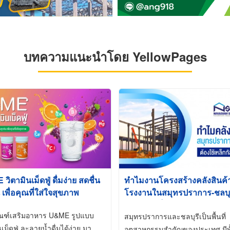
บทความแนะนำโดย YellowPages
ิตามินเม็ดฟู่ ดื่มง่าย สดชื่น
ทำไมงานโครงสร้างคลังสินค
 เพื่อคุณที่ใส่ใจสุขภาพ
โรงงานในสมุทรปราการ-ชลบุรี
นิยมใช้เหล็กชุบกัลวาไนซ์ (Ho
ัณฑ์เสริมอาหาร U&ME รูปแบบ
Galvanized)
สมุทรปราการและชลบุรีเป็นพื้นที่
นเม็ดฟู่ ละลายน้ำดื่มได้ง่าย มา
อุตสาหกรรมสำคัญของประเทศ มีทั