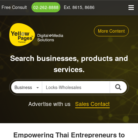
Skip
Free Consult
02-262-8888
Ext. 8615, 8686
to
main
content
More Content
Search businesses, products and
services.
Business
Advertise with us
Sales Contact
Empowering Thai Entrepreneurs to