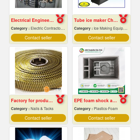
Electrical Engineering
Tube ice maker Chiang Mai
Category :
Electric Contractors-Industrial & Residential
Category :
Ice Making Equipment & Machines
Contact seller
Contact seller
Factory for producing nails, rolling pin, staples,
EPE foam shock absorber
Category :
Nails & Tacks
Category :
Plastics-Foam
Contact seller
Contact seller