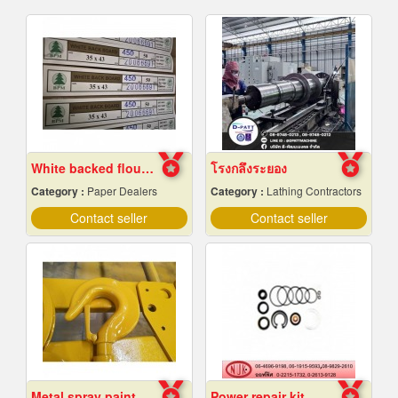
White backed flour box paper
โรงกลึงระยอง
Category :
Paper Dealers
Category :
Lathing Contractors
Contact seller
Contact seller
Metal spray paint Chonburi
Power repair kit