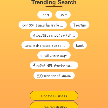
Trending Search
FhnN
IBMm
-or-1304 ยี่ห้อเครื่องชาร์จ chargecore
โรงเรียน
ฉันขอวิธีประกอบมุ้ง คลิปวิดีโอ การประกอบมุ้ง
เอกสารประกอบการบรรยาย การประเมินความเสี่ยงเพื่อวางแผนการตรวจสอบ \
bank
email สาธารณสุข
ซื้อทรัพย์ NPL ต่ำกว่าราคาตลาด 30-70% แบบไม่ต้องไปประมูล”
ปุ้ยแอลกอฮอล์เพลงดัง
Update Business
Free registration