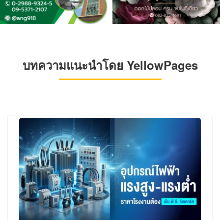
บทความแนะนำโดย YellowPages