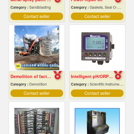
Category :
Sandblasting
Category :
Gaskets, Seal O-Ring and Oil Seals
Contact seller
Contact seller
Demolition of factory in Samut Prakan
Intelligent pH/ORP Transmitter PC-3110 Series
Category :
Demolition
Category :
Scientific Instruments
Contact seller
Contact seller