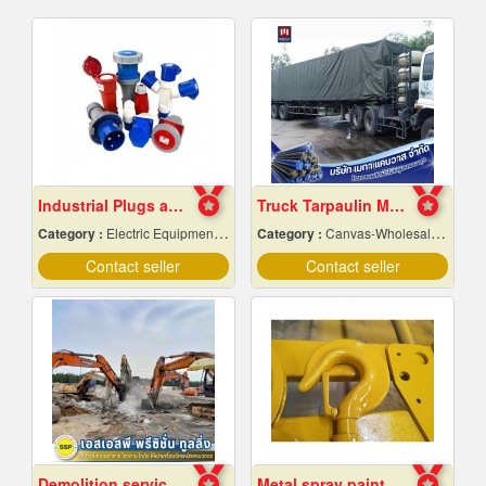
Industrial Plugs and Sockets in Pattaya, Chonburi
Truck Tarpaulin Manufacturing Factory
Category :
Electric Equipment & Supplies-Wholesale & Manufacturers
Category :
Canvas-Wholesale & Manufacturers
Contact seller
Contact seller
Demolition services in Samut Prakan
Metal spray paint Chonburi