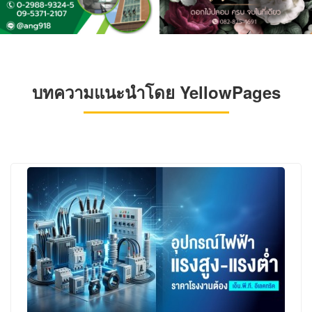
บทความแนะนำโดย YellowPages