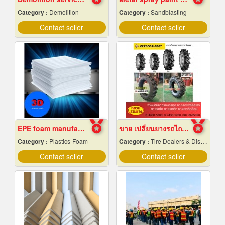
Category :
Demolition
Category :
Sandblasting
Contact seller
Contact seller
EPE foam manufacturer
ขาย เปลี่ยนยางรถไถ 12.4-24
Category :
Plastics-Foam
Category :
Tire Dealers & Distributors
Contact seller
Contact seller