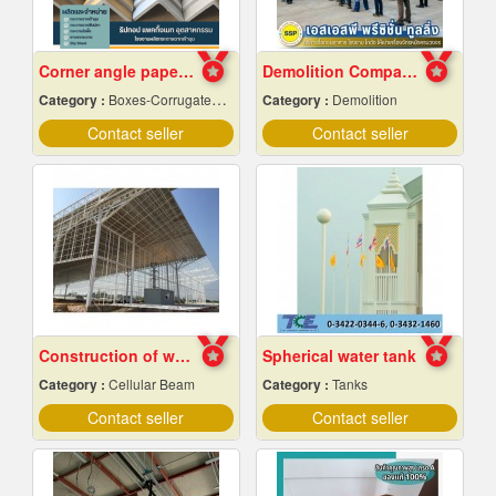
Corner angle paper manufacturer
Demolition Company Samut Prakan
Category :
Boxes-Corrugated & Fibre
Category :
Demolition
Contact seller
Contact seller
Construction of warehouse structure
Spherical water tank
Category :
Cellular Beam
Category :
Tanks
Contact seller
Contact seller