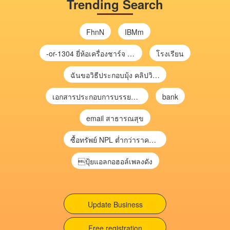
Trending Search
FhnN
IBMm
-or-1304 ยี่ห้อเครื่องชาร์จ chargecore
โรงเรียน
ฉันขอวิธีประกอบมุ้ง คลิปวิดีโอ การประกอบมุ้ง
เอกสารประกอบการบรรยาย การประเมินความเสี่ยงเพื่อวางแผนการตรวจสอบ \
bank
email สาธารณสุข
ซื้อทรัพย์ NPL ต่ำกว่าราคาตลาด 30-70% แบบไม่ต้องไปประมูล”
ปุ้ยแอลกอฮอล์เพลงดัง
Update Business
Free registration