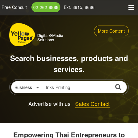
Skip
Free Consult
02-262-8888
Ext. 8615, 8686
to
main
content
More Content
Search businesses, products and
services.
Business
Advertise with us
Sales Contact
Empowering Thai Entrepreneurs to