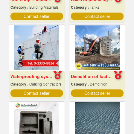
Category :
Building Materials
Category :
Tanks
Contact seller
Contact seller
Waterproofing system service
Demolition of factory in Samut Prakan
Category :
Calking Contractors
Category :
Demolition
Contact seller
Contact seller