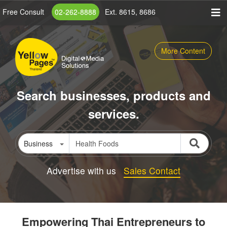
Skip
Free Consult
02-262-8888
Ext. 8615, 8686
to
main
content
More Content
Search businesses, products and
services.
Business
Advertise with us
Sales Contact
Empowering Thai Entrepreneurs to