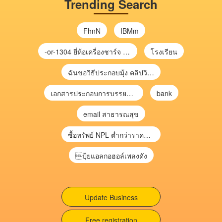
Trending Search
FhnN
IBMm
-or-1304 ยี่ห้อเครื่องชาร์จ chargecore
โรงเรียน
ฉันขอวิธีประกอบมุ้ง คลิปวิดีโอ การประกอบมุ้ง
เอกสารประกอบการบรรยาย การประเมินความเสี่ยงเพื่อวางแผนการตรวจสอบ \
bank
email สาธารณสุข
ซื้อทรัพย์ NPL ต่ำกว่าราคาตลาด 30-70% แบบไม่ต้องไปประมูล”
ปุ้ยแอลกอฮอล์เพลงดัง
Update Business
Free registration