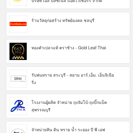
บริษัท เอล บิสซิเนส แอดไวเซอร์รี่ จำกัด
ร้านวัสดุก่อสร้าง ทรัพย์มงคล ชลบุรี
ทองคำเปลวแท้ ตราช้าง - Gold Leaf Thai
รับพ่นทราย สระบุรี - สยาม อาร์.เอ็ม. เอ็นจิเนีย
ริ่ง
โรงงานผู้ผลิต จำหน่าย ถุงจัมโบ้-ถุงบิ๊กแบ็ค
สุพรรณบุรี
จำหน่ายหิน ดิน ทราย น้ำ ระยอง บี พี เอฟ