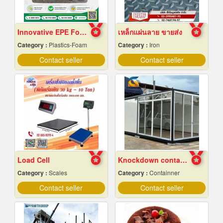
Innovative EPE Foam packaging
เหล็กแผ่นลาย ขายส่ง
Category :
Plastics-Foam
Category :
Iron
Contact seller
Contact seller
Load Cell
Knockdown container factory
Category :
Scales
Category :
Containner
Contact seller
Contact seller