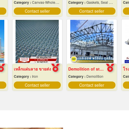
Category :
Canvas-Wholesale & Manufacturers
Category :
Gaskets, Seal O-Ring and Oil Seals
Cat
Contact seller
Contact seller
เหล็กแผ่นลาย ขายส่ง
Demolition of steel structures, Samut Prakan
Category :
Iron
Category :
Demolition
Cat
Contact seller
Contact seller