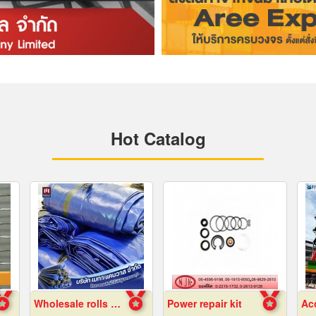
Hot Catalog
Wholesale rolls of canvas, wholesale price
Power repair kit