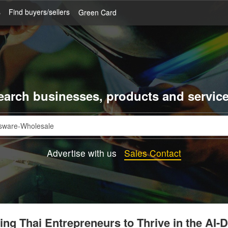
s
Find buyers/sellers
Green Card
earch businesses, products and service
Advertise with us
Sales Contact
g Thai Entrepreneurs to Thrive in the AI-D