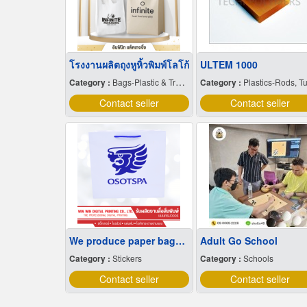
โรงงานผลิตถุงหูหิ้วพิมพ์โลโก้
ULTEM 1000
Category :
Bags-Plastic & Transparent
Category :
Plastics-Rods, Tubes, Sheets, Etc, Supply Center
Contact seller
Contact seller
We produce paper bags at low prices.
Adult Go School
Category :
Stickers
Category :
Schools
Contact seller
Contact seller