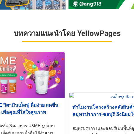
บทความแนะนำโดย YellowPages
ิตามินเม็ดฟู่ ดื่มง่าย สดชื่น
ทำไมงานโครงสร้างคลังสินค
 เพื่อคุณที่ใส่ใจสุขภาพ
สมุทรปราการ-ชลบุรี ถึงนิยมใ
(Hot-Dip Galvanized)
ัณฑ์เสริมอาหาร U&ME รูปแบบ
สมุทรปราการและชลบุรีเป็นพื้นท
นเม็ดฟู่ ละลายน้ำดื่มได้ง่าย มา