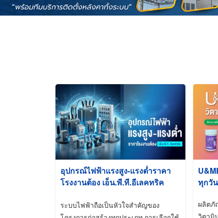
อุปกรณ์ไฟฟ้าแรงสูง-แรงต่ำราคา
U&ME ว
โรงงานต้อง เอ็น.พี.ที.อีเลคทริค
ทุกวัน
ซัพพลาย
ผลิตภ
ระบบไฟฟ้าถือเป็นหัวใจสำคัญของ
วิตามิ
โครงการก่อสร้างทุกประเภท การเลือกใช้