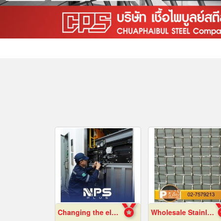
Changing the elevator sling.
Wholesale Stainless Steel Wire Netting