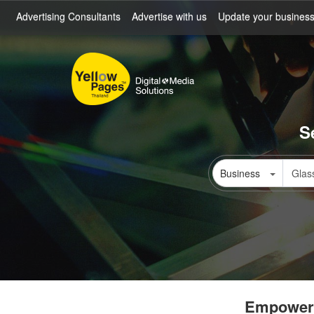
Skip
Advertising Consultants
Advertise with us
Update your busines
to
main
content
S
Business
Empowerin