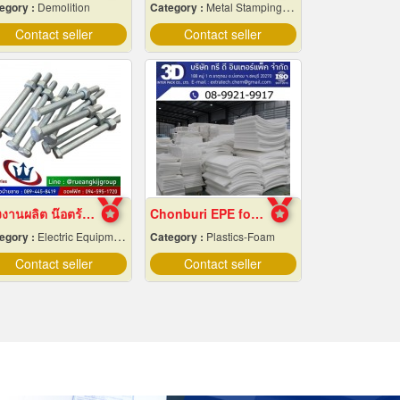
egory :
Demolition
Category :
Metal Stamping & Cutting
Contact seller
Contact seller
โรงงานผลิต น๊อตร้อยเสาไฟฟ้า ราคา
Chonburi EPE foam factory
egory :
Electric Equipment & Supplies-Wholesale & Manufacturers
Category :
Plastics-Foam
Contact seller
Contact seller