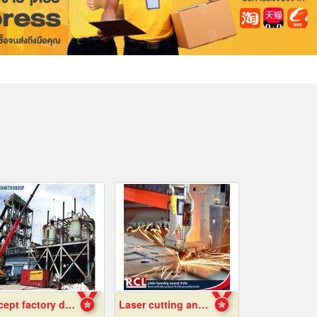
Accept factory demolition
Laser cutting and folding factory, Ayutthaya