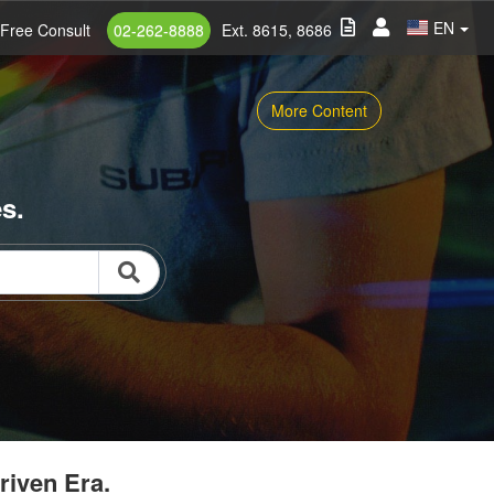
EN
Free Consult
02-262-8888
Ext. 8615, 8686
More Content
s.
riven Era.