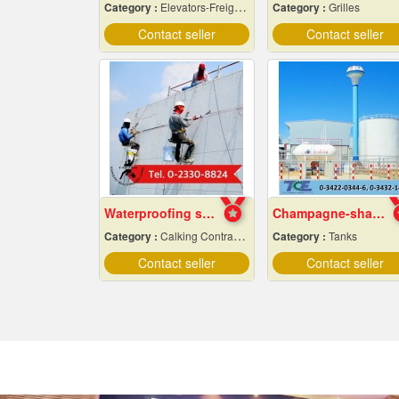
Category :
Elevators-Freight & Passenger
Category :
Grilles
Contact seller
Contact seller
Waterproofing system service
Champagne-shaped steel water tower
Category :
Calking Contractors
Category :
Tanks
Contact seller
Contact seller