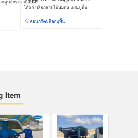
และศูนย์กระจายสินค้า
ได้แก่ บล็อกลายไม้หมอน แผ่นปูพื้น
คอนกรีต
คอนกรีตบล็อกปูพื้น
g Item