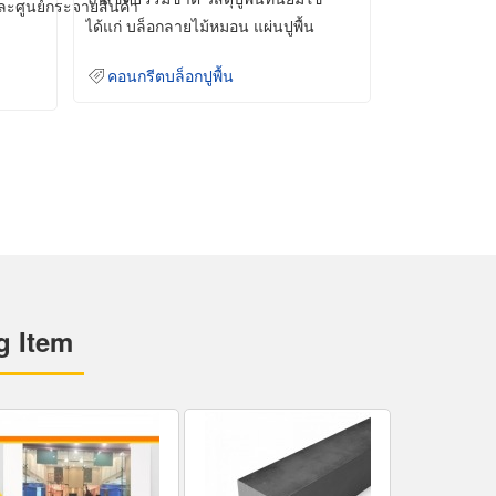
และศูนย์กระจายสินค้า
ได้แก่ บล็อกลายไม้หมอน แผ่นปูพื้น
คอนกรีต
คอนกรีตบล็อกปูพื้น
g Item