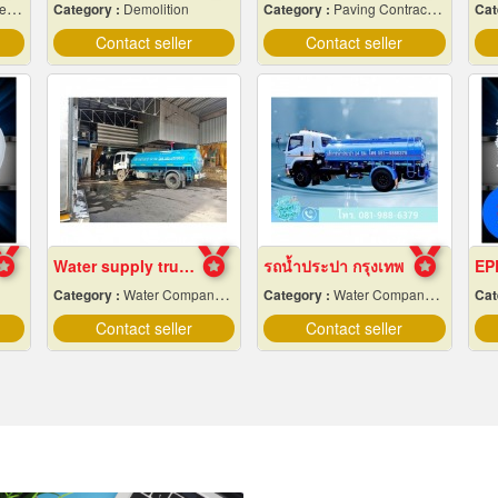
es
Category :
Demolition
Category :
Paving Contractors
Cat
Contact seller
Contact seller
Water supply trucks near me
รถน้ำประปา กรุงเทพ
Category :
Water Company-Bulk
Category :
Water Company-Bulk
Cat
Contact seller
Contact seller