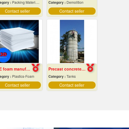
egory :
Packing Materials-Mechanical
Category :
Demolition
Contact seller
Contact seller
EPE foam manufacturer
Precast concrete water tank factory
egory :
Plastics-Foam
Category :
Tanks
Contact seller
Contact seller