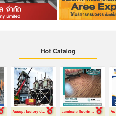
Hot Catalog
Accept factory demolition
Laminate flooring Bangkok