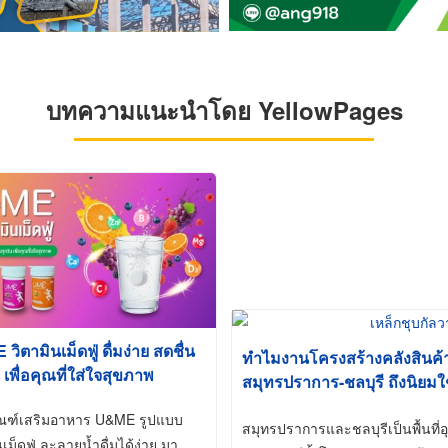
บทความแนะนำโดย YellowPages
ิตามินเม็ดฟู่ ดื่มง่าย สดชื่น
ทำไมงานโครงสร้างคลังสินค
 เพื่อคุณที่ใส่ใจสุขภาพ
สมุทรปราการ-ชลบุรี ถึงนิยมใ
(Hot-Dip Galvanized)
ัณฑ์เสริมอาหาร U&ME รูปแบบ
สมุทรปราการและชลบุรีเป็นพื้นท
นเม็ดฟู่ ละลายน้ำดื่มได้ง่าย มา