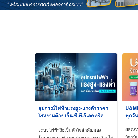
อุปกรณ์ไฟฟ้าแรงสูง-แรงต่ำราคา
U&ME ว
โรงงานต้อง เอ็น.พี.ที.อีเลคทริค
ทุกวัน
ซัพพลาย
ผลิตภ
ระบบไฟฟ้าถือเป็นหัวใจสำคัญของ
วิตามิ
โครงการก่อสร้างทุกประเภท การเลือกใช้