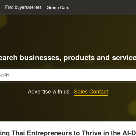
s
Find buyers/sellers
Green Card
earch businesses, products and service
Advertise with us
Sales Contact
g Thai Entrepreneurs to Thrive in the AI-D