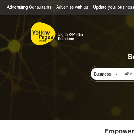
Skip
Advertising Consultants
Advertise with us
Update your busines
to
main
content
S
Business
Empowerin