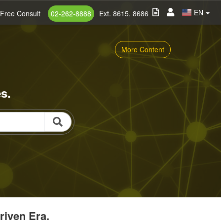
EN
Free Consult
02-262-8888
Ext. 8615, 8686
More Content
s.
riven Era.