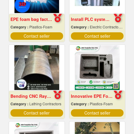
EPE foam bag factory, Chon Buri
Install PLC system Rayong
Category :
Plastics-Foam
Category :
Electric Contractors-Industrial & Residential
Contact seller
Contact seller
Bending CNC Rayong
Innovative EPE Foam packaging
Category :
Lathing Contractors
Category :
Plastics-Foam
Contact seller
Contact seller