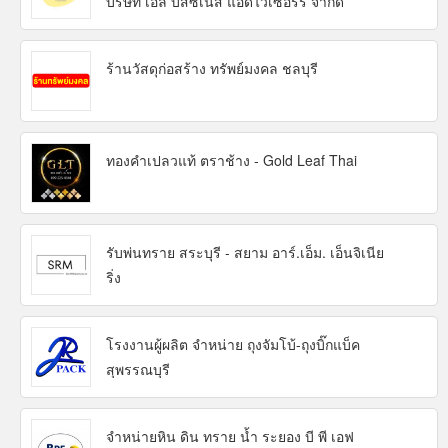
บริษัท เอล บิสซิเนส แอดไวเซอร์รี่ จำกัด
ร้านวัสดุก่อสร้าง ทรัพย์มงคล ชลบุรี
ทองคำเปลวแท้ ตราช้าง - Gold Leaf Thai
รับพ่นทราย สระบุรี - สยาม อาร์.เอ็ม. เอ็นจิเนีย
ริ่ง
โรงงานผู้ผลิต จำหน่าย ถุงจัมโบ้-ถุงบิ๊กแบ็ค
สุพรรณบุรี
จำหน่ายหิน ดิน ทราย น้ำ ระยอง บี พี เอฟ