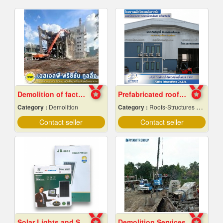
Demolition of factory in Samut Prakan
Prefabricated roof structure manufacturing plant
Category :
Demolition
Category :
Roofs-Structures & Trusses
Contact seller
Contact seller
Solar Lights and Solar Energy Equipment in Pattaya, Chonburi
Demolition Services