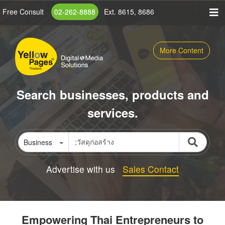
Skip
Free Consult
02-262-8888
Ext. 8615, 8686
to
main
content
More Content
Search businesses, products and
services.
Business
Advertise with us
Sales Contact
Empowering Thai Entrepreneurs to