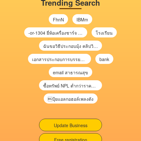
Trending Search
FhnN
IBMm
-or-1304 ยี่ห้อเครื่องชาร์จ chargecore
โรงเรียน
ฉันขอวิธีประกอบมุ้ง คลิปวิดีโอ การประกอบมุ้ง
เอกสารประกอบการบรรยาย การประเมินความเสี่ยงเพื่อวางแผนการตรวจสอบ \
bank
email สาธารณสุข
ซื้อทรัพย์ NPL ต่ำกว่าราคาตลาด 30-70% แบบไม่ต้องไปประมูล”
ปุ้ยแอลกอฮอล์เพลงดัง
Update Business
Free registration