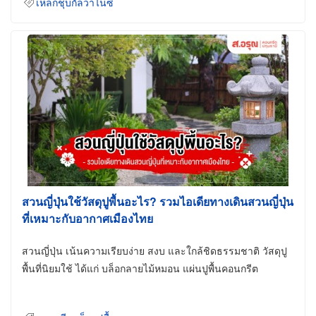
เหล็กชุบกัลวาไนซ์
สวนญี่ปุ่นใช้วัสดุปูพื้นอะไร? รวมไอเดียทางเดินสวนญี่ปุ่น
ที่เหมาะกับอากาศเมืองไทย
สวนญี่ปุ่น เน้นความเรียบง่าย สงบ และใกล้ชิดธรรมชาติ วัสดุปู
พื้นที่นิยมใช้ ได้แก่ บล็อกลายไม้หมอน แผ่นปูพื้นคอนกรีต