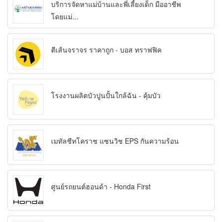
บริการจัดหาแม่บ้านและพี่เลี้ยงเด็ก มืออาชีพ
โดยแม่...
ตีเส้นจราจร ราคาถูก - บอส ทราฟฟิค
โรงงานผลิตบัวปูนปั้นใกล้ฉัน - คุ้มบัว
เมทัลชีทโคราช แซนวิช EPS กันความร้อน
ศูนย์รถยนต์ฮอนด้า - Honda First