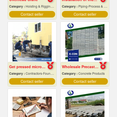
Category :
Hoisting & Rigging Equipment
Category :
Piping-Process & Industrial
Contact seller
Contact seller
Get pressed micropiles to fix the collapsed house.
Wholesale Precast Concrete Slabs, Samut Prakan
Category :
Contractors-Foundation Reparing
Category :
Concrete Products
Contact seller
Contact seller