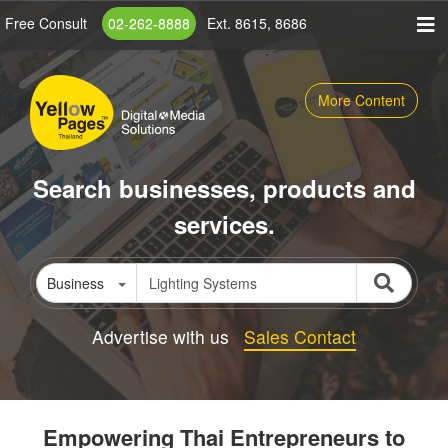
Skip
Free Consult
02-262-8888
Ext. 8615, 8686
to
main
content
More Content
Search businesses, products and
services.
Business
Advertise with us
Sales Contact
Empowering Thai Entrepreneurs to