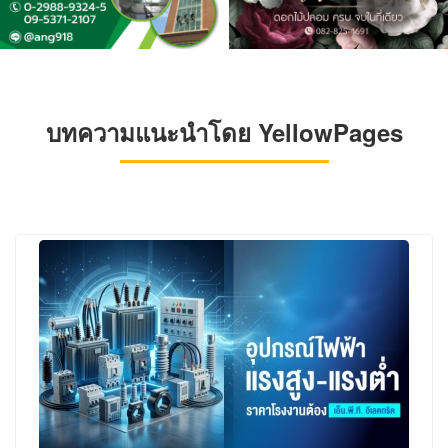
บทความแนะนำโดย YellowPages