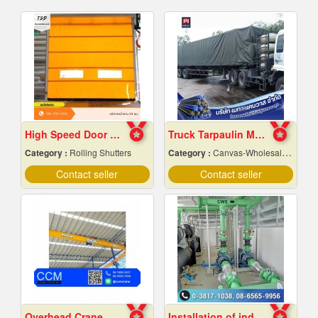
High Speed ​​Door Samut Prakan
Truck Tarpaulin Manufacturing Factory
Category :
Rolling Shutters
Category :
Canvas-Wholesale & Manufacturers
Contact seller
Contact seller
Overhead Crane
Installation of industrial piping work