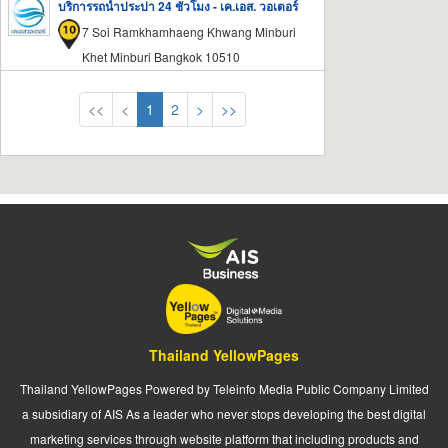
บริการรถน้ำประปา 24 ชั่วโมง - เค.เอส. วอเตอร์
7 Soi Ramkhamhaeng Khwang Minburi
Khet Minburi Bangkok 10510
<<
<
1
2
>
>>
Thailand YellowPages
Thailand YellowPages Powered by Teleinfo Media Public Company Limited
a subsidiary of AIS As a leader who never stops developing the best digital
marketing services through website platform that including products and