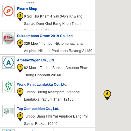
10280
Plearn Shop
9 Soi Tha Kham 4 Yak 3-6-9 Khwang
Samae Dum Khet Bang Khun Thian
Bangkok 10150
Suksomboon Crane 2019 Co., Ltd.
329 Moo 1 Tumbol Nikhomphatthana
Amphoe Nikhom Phatthana Rayong 21180
Amataoxygen Co., Ltd.
82 Moo 1 Tumbol Bankao Amphoe Phan
Thong Chonburi 20160
Wong Panit Lumlukka Co., Ltd.
Tumbol Bueng Khamphroi Amphoe
Lamlukka Pathum Thani 12150
Top Composition Co., Ltd.
Tumbol Bang Phli Yai Amphoe Bang Phli
Samut Prakan 10540