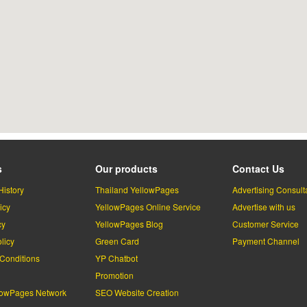
s
Our products
Contact Us
History
Thailand YellowPages
Advertising Consult
icy
YellowPages Online Service
Advertise with us
cy
YellowPages Blog
Customer Service
licy
Green Card
Payment Channel
Conditions
YP Chatbot
l
Promotion
lowPages Network
SEO Website Creation