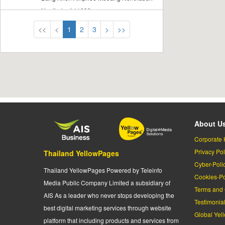
Nonthaburi 11000
<<
<
1
2
3
>
>>
About U
Corporate 
Privacy Pol
Thailand YellowPages
Cyber-Poli
Thailand YellowPages Powered by Teleinfo
Cookies-Po
Media Public Company Limited a subsidiary of
Terms and 
AIS As a leader who never stops developing the
Testimonia
best digital marketing services through website
Global Yel
platform that including products and services from