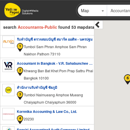
Skip
Map
to
main
content
search
Accountants-Public
found 53 mapdata
รับทำบัญชี ตรวจสอบบัญชี สมาร์ท ออดิท - นครปฐม
Tumbol Sam Phran Amphoe Sam Phran
Nakhon Pathom 73110
Accountant in Bangkok - V.R. Sahabunchee Group Co., Ltd.
Khwang Ban Bat Khet Pom Prap Sattru Phai
Bangkok 10100
สำนักงานรับทำบัญชี ชัยภูมิ
Tumbol Naimueang Amphoe Mueang
Chaiyaphum Chaiyaphum 36000
Kornnika Accounting & Law Co., Ltd.
20230
Sansiri Accounting&Audit Company Limited