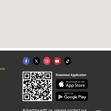
ants
Download Application
Advertise with us, please contact our