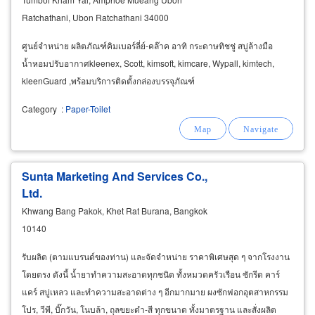
Ratchathani, Ubon Ratchathani 34000
ศูนย์จำหน่าย ผลิตภัณฑ์คิมเบอร์ลี่ย์-คล๊าค อาทิ กระดาษทิชชู่ สบู่ล้างมือ
น้ำหอมปรับอากาศkleenex, Scott, kimsoft, kimcare, Wypall, kimtech,
kleenGuard ,พร้อมบริการติดตั้งกล่องบรรจุภัณฑ์
Category
:
Paper-Toilet
Sunta Marketing And Services Co.,
Ltd.
Khwang Bang Pakok, Khet Rat Burana, Bangkok
10140
รับผลิต (ตามแบรนด์ของท่าน) และจัดจำหน่าย ราคาพิเศษสุด ๆ จากโรงงาน
โดยตรง ดังนี้ น้ำยาทำความสะอาดทุกชนิด ทั้งหมวดครัวเรือน ซักรีด คาร์
แคร์ สบู่เหลว และทำความสะอาดต่าง ๆ อีกมากมาย ผงซักฟอกอุตสาหกรรม
โปร, วีพี, บิ๊กวัน, โนบล้า, ถุลขยะดำ-สี ทุกขนาด ทั้งมาตรฐาน และสั่งผลิต