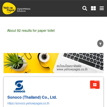
Skip
to
main
content
About 92 results for paper toilet
Wholesale
Retail
Manufacturer
Dealer
Exporter/Importer
Service Business
Sonoco (Thailand) Co., Ltd.
https://sonoco.yellowpages.co.th