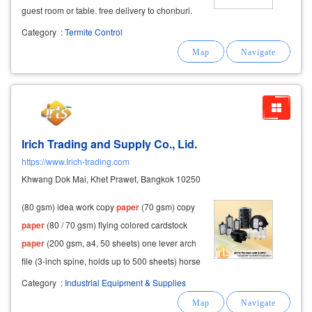
guest room or table. free delivery to chonburi.
Category
:
Termite Control
Irich Trading and Supply Co., Lid.
https://www.Irich-trading.com
Khwang Dok Mai, Khet Prawet, Bangkok 10250
(80 gsm) idea work copy
paper
(70 gsm) copy
paper
(80 / 70 gsm) flying colored cardstock
paper
(200 gsm, a4, 50 sheets) one lever arch
file (3-inch spine, holds up to 500 sheets) horse
500 clear tape (1-inch core) horse clear tape
Category
:
Industrial Equipment & Supplies
(3-inch core, 2 inches