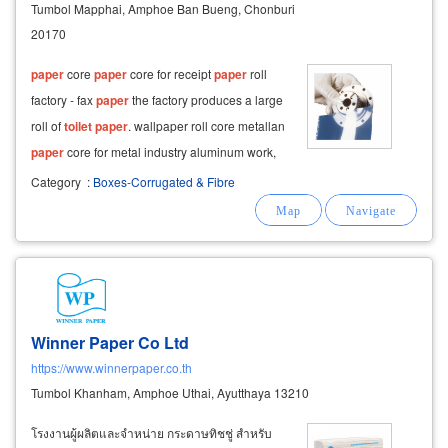
Tumbol Mapphai, Amphoe Ban Bueng, Chonburi
20170
paper
core
paper
core for receipt
paper
roll
factory - fax
paper
the factory produces a large
roll of
toilet
paper
. wallpaper roll core metallan
paper
core for metal industry aluminum work,
stainless steel coil, coil manufacturer of
paper
Category
:
Boxes-Corrugated & Fibre
core for winding electrical tape - masking tape
core spool,
Winner Paper Co Ltd
https://www.winnerpaper.co.th
Tumbol Khanham, Amphoe Uthai, Ayutthaya 13210
โรงงานผู้ผลิตและจำหน่าย กระดาษทิชชู่ สำหรับ