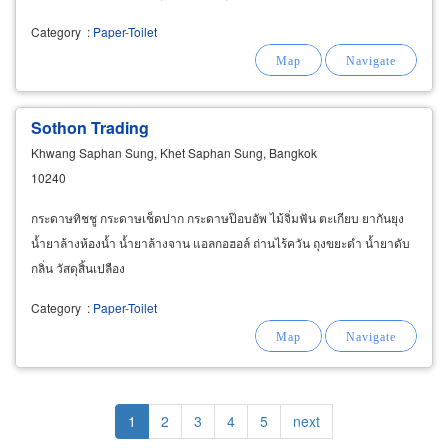
กระดาษชำระต่างๆ อาทิ กระดาษชำระชนิดม้วน
Category
:
Paper-Toilet
Sothon Trading
Khwang Saphan Sung, Khet Saphan Sung, Bangkok
10240
กระดาษทิชชู กระดาษเช็ดปาก กระดาษป๊อบอัพ ไม้จิ่มฟัน ตะเกียบ ยากันยุง
น้ำยาล้างห้องน้ำ น้ำยาล้างจาน แอลกอฮอล์ ถ่านไร้ควัน ถุงขยะดำ น้ำยาดับ
กลิ่น วัสดุสิ้นเปลือง
Category
:
Paper-Toilet
Pagination
Current
1
Page
2
Page
3
Page
4
Page
5
Next
next
page
page