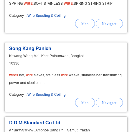
SPRING
WIRE
,SOFT STAINLESS
WIRE
,SPRING STRING STRIP
Category
:
Wire Spooling & Coiling
Song Kang Panich
Khwang Wang Mai, Khet Pathumwan, Bangkok
10330
wires
net,
wire
sieves, stainless
wire
weave, stainless belt transmitting
power and steel plate.
Category
:
Wire Spooling & Coiling
D D M Standard Co Ltd
ตำบลราชาเทวะ, Amphoe Bang Phli, Samut Prakan