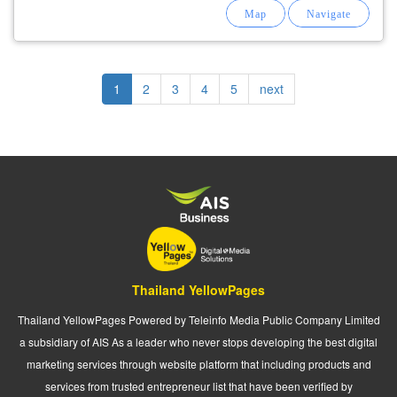
Pagination
Current
1
Page
2
Page
3
Page
4
Page
5
Next
next
page
page
Thailand YellowPages
Thailand YellowPages Powered by Teleinfo Media Public Company Limited
a subsidiary of AIS As a leader who never stops developing the best digital
marketing services through website platform that including products and
services from trusted entrepreneur list that have been verified by