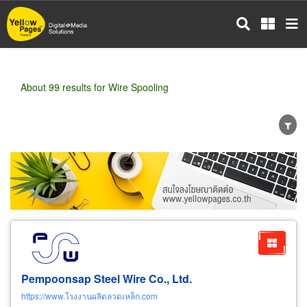
Skip
to
main
content
About 99 results for Wire Spooling
Wholesale
Retail
Manufacturer
Dealer
Exporter/Importer
Service Business
Pempoonsap Steel Wire Co., Ltd.
https://www.โรงงานผลิตลวดเหล็ก.com