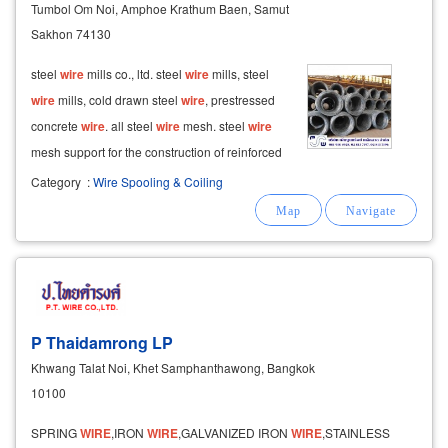
Tumbol Om Noi, Amphoe Krathum Baen, Samut
Sakhon 74130
steel
wire
mills co., ltd. steel
wire
mills, steel
wire
mills, cold drawn steel
wire
, prestressed
concrete
wire
. all steel
wire
mesh. steel
wire
mesh support for the construction of reinforced
concrete products. pipe band. pond. concrete
Category
:
Wire Spooling & Coiling
pipe. pillar made of steel. concrete floor
wire
for
wire
mesh,
P Thaidamrong LP
Khwang Talat Noi, Khet Samphanthawong, Bangkok
10100
SPRING
WIRE
,IRON
WIRE
,GALVANIZED IRON
WIRE
,STAINLESS