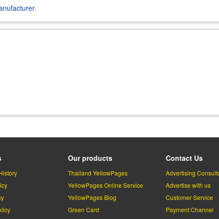
nufacturer.
s
Our products
Contact Us
History
Thailand YellowPages
Advertising Consult
icy
YellowPages Online Service
Advertise with us
cy
YellowPages Blog
Customer Service
licy
Green Card
Payment Channel