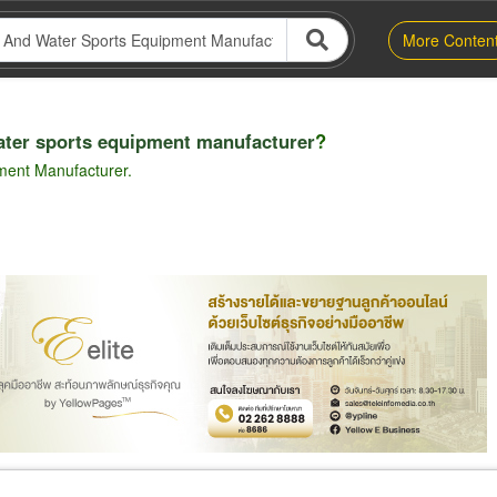
More Conten
ater sports equipment manufacturer
?
ment Manufacturer.
er
Exporter/Importer
Service Business