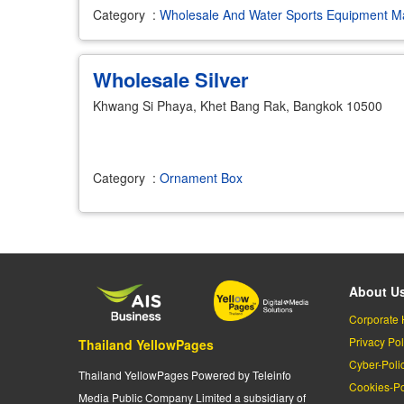
Category
:
Wholesale And Water Sports Equipment Ma
Wholesale Silver
Khwang Si Phaya, Khet Bang Rak, Bangkok 10500
Category
:
Ornament Box
About U
Corporate 
Privacy Pol
Thailand YellowPages
Cyber-Poli
Thailand YellowPages Powered by Teleinfo
Cookies-Po
Media Public Company Limited a subsidiary of