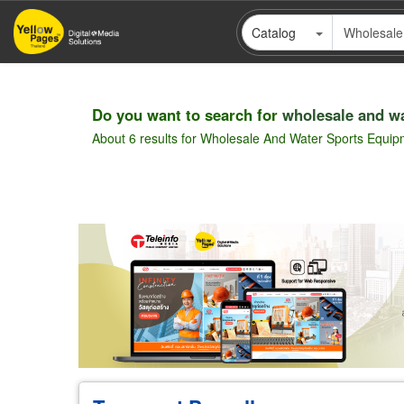
Skip
Catalog
to
main
content
Do you want to search for
wholesale and w
About 6 results for Wholesale And Water Sports Equip
Wholesale
Retail
Manufacturer
Deal