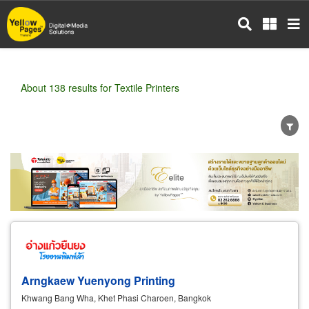
Skip
to
main
content
About 138 results for Textile Printers
Wholesale
Retail
Manufacturer
Dealer
Exporter/Importer
Service Business
Arngkaew Yuenyong Printing
Khwang Bang Wha, Khet Phasi Charoen, Bangkok