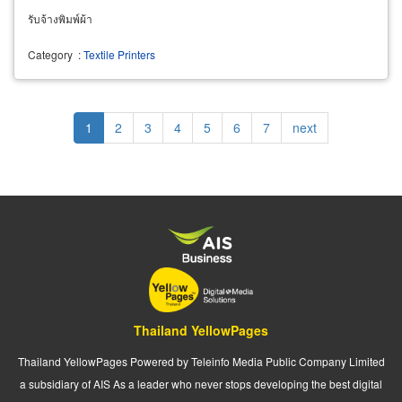
รับจ้างพิมพ์ผ้า
Category
:
Textile Printers
Pagination
Current
1
Page
2
Page
3
Page
4
Page
5
Page
6
Page
7
Next
next
page
page
Thailand YellowPages
Thailand YellowPages Powered by Teleinfo Media Public Company Limited
a subsidiary of AIS As a leader who never stops developing the best digital