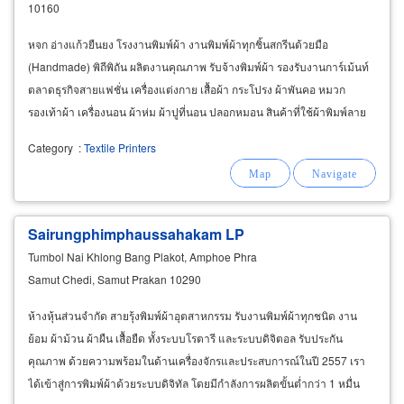
10160
หจก อ่างแก้วยืนยง โรงงานพิมพ์ผ้า งานพิมพ์ผ้าทุกชิ้นสกรีนด้วยมือ
(Handmade) พิถีพิถัน ผลิตงานคุณภาพ รับจ้างพิมพ์ผ้า รองรับงานการ์เม้นท์
ตลาดธุรกิจสายแฟชั่น เครื่องแต่งกาย เสื้อผ้า กระโปรง ผ้าพันคอ หมวก
รองเท้าผ้า เครื่องนอน ผ้าห่ม ผ้าปูที่นอน ปลอกหมอน สินค้าที่ใช้ผ้าพิมพ์ลาย
เป็นวัตถุดิบในการผลิต
Category
:
Textile Printers
Sairungphimphaussahakam LP
Tumbol Nai Khlong Bang Plakot, Amphoe Phra
Samut Chedi, Samut Prakan 10290
ห้างหุ้นส่วนจำกัด สายรุ้งพิมพ์ผ้าอุตสาหกรรม รับงานพิมพ์ผ้าทุกชนิด งาน
ย้อม ผ้าม้วน ผ้าผืน เสื้อยืด ทั้งระบบโรตารี และระบบดิจิตอล รับประกัน
คุณภาพ ด้วยความพร้อมในด้านเครื่องจักรและประสบการณ์ในปี 2557 เรา
ได้เข้าสู่การพิมพ์ผ้าด้วยระบบดิจิทัล โดยมีกำลังการผลิตขั้นต่ำกว่า 1 หมื่น