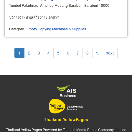
Tumbol Pakphriao, Amphoe Mueang Saraburi, Saraburi 18000
บริการจำหน่ายเครื่องถ่ายเอกสาร
Category
:
Photo Copying Machines & Supplies
Pagination
Current
1
Page
2
Page
3
Page
4
Page
5
Page
6
Page
7
Page
8
Page
9
Next
next
page
page
Thailand YellowPages
Thailand YellowPages Powered by Teleinfo Media Public Company Limited