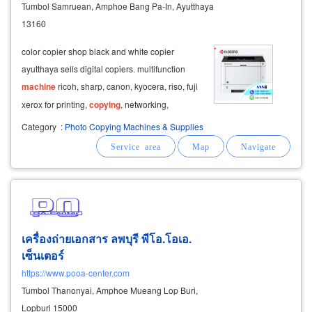
Tumbol Samruean, Amphoe Bang Pa-In, Ayutthaya
13160
color copier shop black and white copier
ayutthaya sells digital copiers. multifunction
machine
ricoh, sharp, canon, kyocera, riso, fuji
xerox for printing,
copying
, networking,
scanning documents, sending faxes, print,
Category
:
Photo Copying Machines & Supplies
copy, scan, fax. second hand documents
second hand copy printer get a turn for
photocopier
เครื่องถ่ายเอกสาร ลพบุรี พีโอ.โอเอ.
เซ็นเตอร์
https://www.pooa-center.com
Tumbol Thanonyai, Amphoe Mueang Lop Buri,
Lopburi 15000