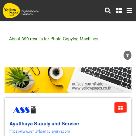
Skip
to
main
content
About 399 results for Photo Copying Machines
Wholesale
Retail
Manufacturer
Dealer
Exporter/Importer
Service Business
Ayutthaya Supply and Service
https://www.เช่าเครื่องถ่ายเอกสาร.com