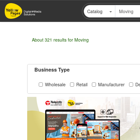
Skip
Catalog
to
main
content
About 321 results for Moving
Business Type
Wholesale
Retail
Manufacturer
De
Pagination