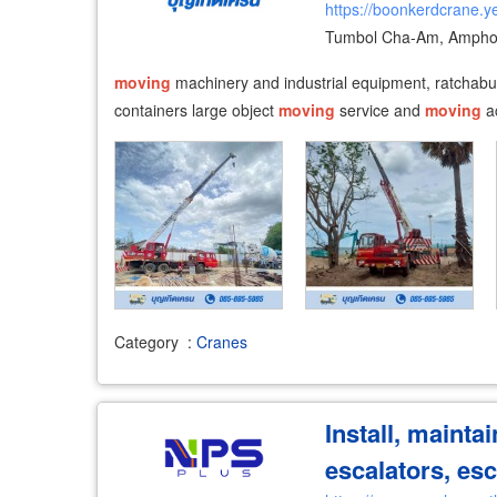
https://boonkerdcrane.y
Tumbol Cha-Am, Ampho
moving
machinery and industrial equipment, ratchaburi, 
containers large object
moving
service and
moving
ac
Category
:
Cranes
Install, mainta
escalators, es