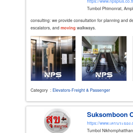
https://www.npsplus.co.t
Tumbol Phimonrat, Amp
consulting: we provide consultation for planning and d
escalators, and
moving
walkways.
Category
:
Elevators-Freight & Passenger
Suksomboon Cr
https://www.เครนระยอง
Tumbol Nikhomphatthan