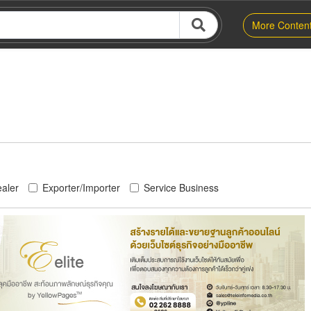
More Conten
aler
Exporter/Importer
Service Business