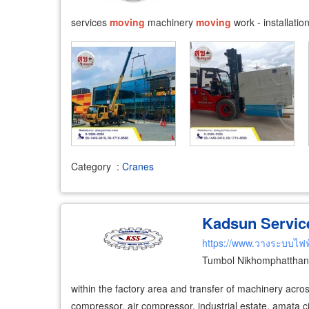
services
moving
machinery
moving
work - installatio
Category
:
Cranes
Kadsun Service 
https://www.วางระบบไฟ
Tumbol Nikhomphatthan
within the factory area and transfer of machinery acr
compressor, air compressor, industrial estate, amata ci