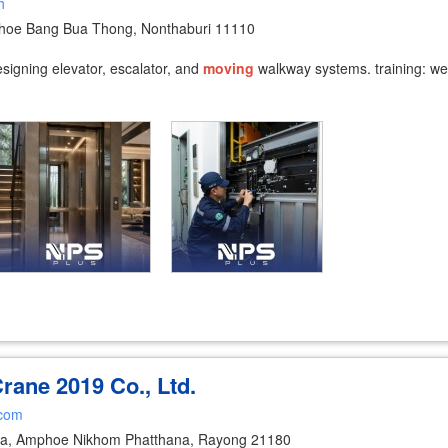
h
hoe Bang Bua Thong, Nonthaburi 11110
esigning elevator, escalator, and
moving
walkway systems. training: we 
ane 2019 Co., Ltd.
.com
a, Amphoe Nikhom Phatthana, Rayong 21180