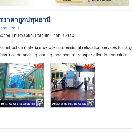
กรราคาถูกปทุมธานี
่องจักร.com
phoe Thunyaburi, Pathum Thani 12110
onstruction materials we offer professional relocation services for lar
ces include packing, crating, and secure transportation for industrial