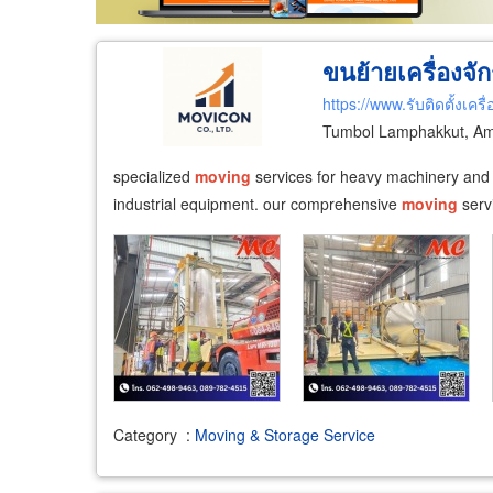
ขนย้ายเครื่องจั
https://www.รับติดตั้งเครื
Tumbol Lamphakkut, Am
specialized
moving
services for heavy machinery and c
industrial equipment. our comprehensive
moving
servi
Category
:
Moving & Storage Service