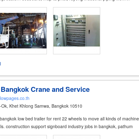
l
t Bangkok Crane and Service
llowpages.co.th
Ok, Khet Khlong Samwa, Bangkok 10510
t bangkok low bed trailer for rent 22 wheels to move all kinds of machine
erials. construction support signboard industry jobs in bangkok, pathum