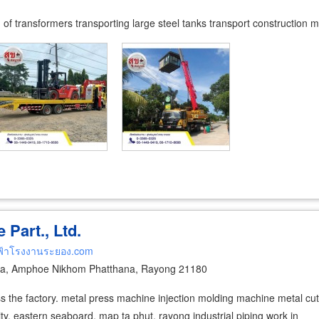
n of transformers transporting large steel tanks transport construction m
Part., Ltd.
ฟ้าโรงงานระยอง.com
a, Amphoe Nikhom Phatthana, Rayong 21180
oss the factory. metal press machine injection molding machine metal c
ty, eastern seaboard, map ta phut, rayong industrial piping work in