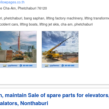
ellowpages.co.th
e Cha-Am, Phetchaburi 76120
phetchaburi, bang saphan, lifting factory machinery, lifting transformers, 
cident cars, lifting boats, lifting jet skis, cha-am, phetchaburi
in, maintain Sale of spare parts for elevators
calators, Nonthaburi