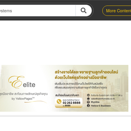
More Conten
er
Exporter/Importer
Service Business