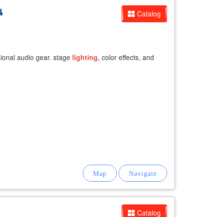
น
Catalog
ional audio gear. stage
lighting
, color effects, and
Catalog