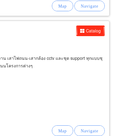
Catalog
รงงาน เสาไฟถนน-เสากล้อง cctv และชุด support ทุกแบบชุ
ฟถนนโครงการต่างๆ