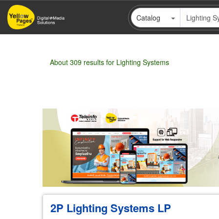
Skip
Catalog
to
main
content
About 309 results for Lighting Systems
Pagination
Wholesale
Retail
Manufacturer
Deal
2P Lighting Systems LP