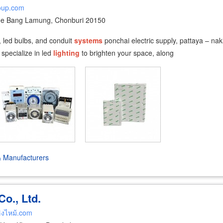
roup.com
e Bang Lamung, Chonburi 20150
, led bulbs, and conduit
systems
ponchai electric supply, pattaya – naklu
 specialize in led
lighting
to brighten your space, along
& Manufacturers
o., Ltd.
ิงไหม้.com