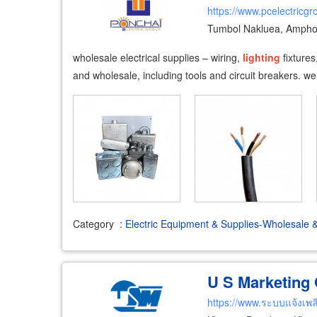
https://www.pcelectricg
Tumbol Nakluea, Ampho
wholesale electrical supplies – wiring,
lighting
fixtures
and wholesale, including tools and circuit breakers. we
Category
:
Electric Equipment & Supplies-Wholesale 
U S Marketing C
https://www.ระบบแจ้งเพล