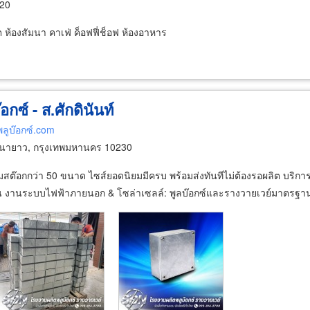
120
ต ห้องสัมนา คาเฟ่ ค็อฟฟี่ช็อฟ ห้องอาหาร
กซ์ - ส.ศักดินันท์
ลูบ๊อกซ์.com
นายาว, กรุงเทพมหานคร 10230
ต๊อกกว่า 50 ขนาด ไซส์ยอดนิยมมีครบ พร้อมส่งทันทีไม่ต้องรอผลิต บริการ
 วัน งานระบบไฟฟ้าภายนอก & โซล่าเซลล์: พูลบ๊อกซ์และรางวายเวย์มาตรฐา