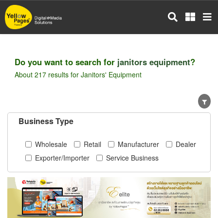
Skip
to
main
content
Do you want to search for
janitors equipment
?
About 217 results for Janitors' Equipment
Business Type
Wholesale
Retail
Manufacturer
Dealer
Exporter/Importer
Service Business