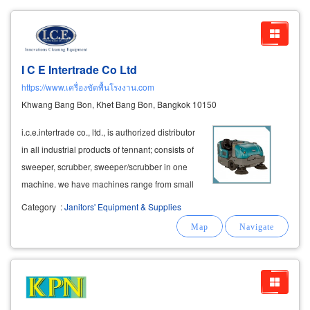
I C E Intertrade Co Ltd
https://www.เครื่องขัดพื้นโรงงาน.com
Khwang Bang Bon, Khet Bang Bon, Bangkok 10150
i.c.e.intertrade co., ltd., is authorized distributor
in all industrial products of tennant; consists of
sweeper, scrubber, sweeper/scrubber in one
machine. we have machines range from small
walk-behind up to bigger drive-on machines
Category
:
Janitors' Equipment & Supplies
which correspond to application cleaning
areas, customer’s regulations