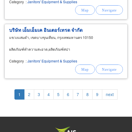
Category
:
Janitors' Equipment & Supplies
บริษัท เอ็มเอ็มเค อินเตอร์เทรด จำกัด
แขวงแสมดำ, เขตบางขุนเทียน, กรุงเทพมหานคร 10150
ผลิตภัณฑ์ทำความสะอาด,ผลิตภัณฑ์สปา
Category
:
Janitors' Equipment & Supplies
Pagination
Current
1
Page
2
Page
3
Page
4
Page
5
Page
6
Page
7
Page
8
Page
9
Next
next
page
page